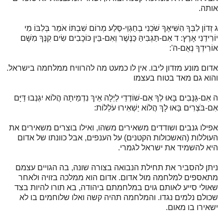
אותה.
ג זְדוֹן לִבְּךָ הִשִּׁיאֶךָ שֹׁכְנִי בְחַגְוֵי-סֶּלַע מְרוֹם שִׁבְתּוֹ אֹמֵר בְּלִבּוֹ מִי
יוֹרִידֵנִי אָרֶץ: ד אִם-תַּגְבִּיהַּ כַּנֶּשֶׁר וְאִם-בֵּין כּוֹכָבִים שִׂים קִנֶּךָ מִשָּׁם
אוֹרִידְךָ נְאֻם-ה':
אדום מונע מזדון ליבו. אין לו כמעט מה להרוויח ממלחמה בישראל.
והוא גם מאד בטוח בעצמו
ה אִם-גַּנָּבִים בָּאוּ לְךָ אִם-שׁוֹדְדֵי לַיְלָה אֵיךְ נִדְמֵיתָה הֲלוֹא יִגְנְבוּ דַּיָּם
אִם-בֹּצְרִים בָּאוּ לָךְ הֲלוֹא יַשְׁאִירוּ עֹלֵלוֹת:
אפילו גנבים ושודדים משאירים משהו, ואילו בוצרים משאירים את
העוללות (האשכולות הקטנים) על הענפים, אבל כוונתו של אדום
היא להשמיד את ישראל לגמרי.
ניתן להסביר את תחילת הנבואה בצורה שונה, בה הגויים עצמם
מתאספים למלחמה מול אדום. אדום הוא ממלכה בזויה ולאחר
שאולי סייע לאותם גוים במלחמתם ביהודה, בא תורו להיות בצד
שכולם נלמים נגדו. והמלחמה תהיה קשה ואלו שלוחמים בו לא
ישאירו בו מאום.