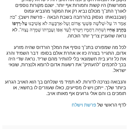
מפורשות) היו קשות וחמורות אף יותר. ישנם מקורות נוספים
לאורך התנ"ך מכולם נביא רק את המקור מהנביא עמוס
כֹּה
(שבנבואתו נעסוק בהרחבה בשבת הבאה - פרשת וישב): "
אָמַר ה' עַל-שְׁלֹשָׁה פִּשְׁעֵי אֱדוֹם וְעַל-אַרְבָּעָה לֹא אֲשִׁיבֶנּוּ
עַל-רָדְפוֹ
בַחֶרֶב אָחִיו
וְשִׁחֵת רַחֲמָיו וַיִּטְרֹף לָעַד אַפּוֹ וְעֶבְרָתוֹ שְׁמָרָה נֶצַח
". לא
נראה שהעניין צריך יותר הוכחה.
לכל מה שמפורט בתנ"ך נוסיף את המלך הורדוס שהיה מזרע
אדום, התגייר בצורה כזו או אחרת אולם בסופו דבר השמיד והרג
את כל זרע בית חשמונאי בלי להותיר מהם שריד. נראה שדי היה
בכך לחכמים "להעתיק" את רשעות אדום לרומא ולנצרות, שונאי
ישראל.
והנבואה נצרכה לדורות. לא תמיד מי שנלחם בך הוא האויב הגרוע
ביותר שלך. ייתכן ויש לו מסייעים, כאלו שעוזרים לו בחשאי, או
תומכים בו והם אולי גרועים אף מאותו אויב.
לדף הראשי של
פרשת וישלח