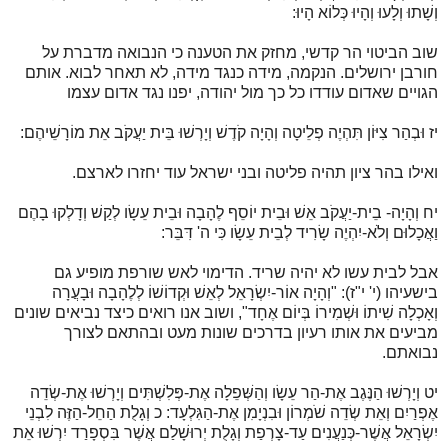
וְשָׁתוּ וְלָעוּ וְהָיוּ כְּלוֹא הָיוּ:
שוב הביטוי הר קדשי, מחזק את הטענה כי הנבואה מדברת על
חורבן ירושלים. הנקמה, מידה כנגד מידה, לא תאחר לבוא. אותם
הגויים שאדום עודדו כל כך מול יהודה, יפנו נגד אדום עצמו
יז וּבְהַר צִיּוֹן תִּהְיֶה פְלֵיטָה וְהָיָה קֹדֶשׁ וְיָרְשׁוּ בֵּית יַעֲקֹב אֵת מוֹרָשֵׁיהֶם:
ואילו בהר ציון תהיה פליטה ובני ישראל עוד יחזרו לארצם.
יח וְהָיָה- בֵית-יַעֲקֹב אֵשׁ וּבֵית יוֹסֵף לֶהָבָה וּבֵית עֵשָׂו לְקַשׁ וְדָלְקוּ בָהֶם
וַאֲכָלוּם וְלֹא-יִהְיֶה שָׂרִיד לְבֵית עֵשָׂו כִּי ה' דִּבֵּר:
אבל לבית עשו לא יהיה שריד. הדימוי לאש שורפת מופיע גם
בישעיהו (י' י"ז): "וְהָיָה אוֹר-יִשְׂרָאֵל לְאֵשׁ וּקְדוֹשׁוֹ לְלֶהָבָה וּבָעֲרָה
וְאָכְלָה שִׁיתוֹ וּשְׁמִירוֹ בְּיוֹם אֶחָד", ושוב אנו רואים כיצד נביאים שונים
מביעים את אותו רעיון בדרכים שונות מעט ובהתאם לצורך
נבואתם.
יט וְיָרְשׁוּ הַנֶּגֶב אֶת-הַר עֵשָׂו וְהַשְּׁפֵלָה אֶת-פְּלִשְׁתִּים וְיָרְשׁוּ אֶת-שְׂדֵה
אֶפְרַיִם וְאֵת שְׂדֵה שֹׁמְרוֹן וּבִנְיָמִן אֶת-הַגִּלְעָד: כ וְגָלֻת הַחֵל-הַזֶּה לִבְנֵי
יִשְׂרָאֵל אֲשֶׁר-כְּנַעֲנִים עַד-צָרְפַת וְגָלֻת יְרוּשָׁלַם אֲשֶׁר בִּסְפָרַד יִרְשׁוּ אֵת