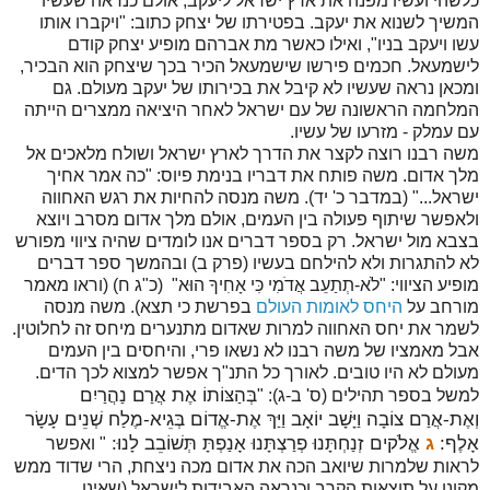
כלשהי ועשיו מפנה את ארץ ישראל ליעקב, אולם כנראה שעשיו
המשיך לשנוא את יעקב. בפטירתו של יצחק כתוב: "ויקברו אותו
עשו ויעקב בניו", ואילו כאשר מת אברהם מופיע יצחק קודם
לישמעאל. חכמים פירשו שישמעאל הכיר בכך שיצחק הוא הבכיר,
ומכאן נראה שעשיו לא קיבל את בכירותו של יעקב מעולם. גם
המלחמה הראשונה של עם ישראל לאחר היציאה ממצרים הייתה
עם עמלק - מזרעו של עשיו.
משה רבנו רוצה לקצר את הדרך לארץ ישראל ושולח מלאכים אל
מלך אדום. משה פותח את דבריו בנימת פיוס: "כה אמר אחיך
ישראל..." (במדבר כ' יד). משה מנסה להחיות את רגש האחווה
ולאפשר שיתוף פעולה בין העמים, אולם מלך אדום מסרב ויוצא
בצבא מול ישראל. רק בספר דברים אנו לומדים שהיה ציווי מפורש
לא להתגרות ולא להילחם בעשיו (פרק ב) ובהמשך ספר דברים
מופיע הציווי: "לֹא-תְתַעֵב אֲדֹמִי כִּי אָחִיךָ הוּא" (כ"ג ח) (וראו מאמר
מורחב על
היחס לאומות העולם
בפרשת כי תצא). משה מנסה
לשמר את יחס האחווה למרות שאדום מתנערים מיחס זה לחלוטין.
אבל מאמציו של משה רבנו לא נשאו פרי, והיחסים בין העמים
מעולם לא היו טובים. לאורך כל התנ"ך אפשר למצוא לכך הדים.
בְּהַצּוֹתוֹ אֶת אֲרַם נַהֲרַיִם
למשל בספר תהילים (ס' ב-ג): "
וְאֶת-אֲרַם צוֹבָה וַיָּשָׁב יוֹאָב וַיַּךְ אֶת-אֱדוֹם בְּגֵיא-מֶלַח שְׁנֵים עָשָׂר
אָלֶף:
ג
אֱלֹקים זְנַחְתָּנוּ פְרַצְתָּנוּ אָנַפְתָּ תְּשׁוֹבֵב לָנוּ:
" ואפשר
לראות שלמרות שיואב הכה את אדום מכה ניצחת, הרי שדוד ממש
מקונן על תוצאות הקרב וכנראה האבידות לישראל (שאינן