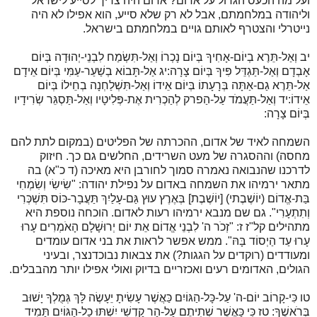
ועל מה הכעס הגדול על אדום? אדום היה צריך לסייע לישראל
וליהודה במלחמתם, אבל לא רק שלא סייע, הוא אפילו לא היה
נייטרלי והצטרף לאותם גויים במלחמתם בישראל.
יב וְאַל-תֵּרֶא בְיוֹם-אָחִיךָ בְּיוֹם נָכְרוֹ וְאַל-תִּשְׂמַח לִבְנֵי-יְהוּדָה בְּיוֹם
אָבְדָם וְאַל-תַּגְדֵּל פִּיךָ בְּיוֹם צָרָה:יג אַל-תָּבוֹא בְשַׁעַר-עַמִּי בְּיוֹם אֵידָם
אַל-תֵּרֶא גַם-אַתָּה בְּרָעָתוֹ בְּיוֹם אֵידוֹ וְאַל-תִּשְׁלַחְנָה בְחֵילוֹ בְּיוֹם
אֵידוֹ:יד וְאַל-תַּעֲמֹד עַל-הַפרק לְהַכְרִית אֶת-פְּלִיטָיו וְאַל-תַּסְגֵּר שְׂרִידָיו
בְּיוֹם צָרָה:
השמחה לאיד של אדום, ההכרתה של הפליטים (במקום לתת להם
מחסה) וההסגרה של מעט השרידים, החלשים גם כך. חיזוק
לדרכנו שהנבואה נאמרה סמוך לחורבן היא מאיכה (ד כ"א) בה
מתאר ירמיהו את השמחה באדום על נפילת יהודה: "שִׂישִׂי וְשִׂמְחִי
בַּת-אֱדוֹם (יוֹשֶׁבֶתי) [יוֹשֶׁבֶת] בְּאֶרֶץ עוּץ גַּם-עָלַיִךְ תַּעֲבָר-כּוֹס תִּשְׁכְּרִי
וְתִתְעָרִי". גם שם מנבא ירמיהו רעות לאדום. הוכחה נוספת היא
מתהילים קל"ז ז: "זְכֹר ה' לִבְנֵי אֱדוֹם אֵת יוֹם יְרוּשָׁלָם הָאֹמְרִים עָרוּ
עָרוּ עַד הַיְסוֹד בָּהּ". ממש אפשר לראות את בני אדום עומדים
ומעודדים (רוקדים על הגגות?) את צבאות נבוכדנצר, ובעיני
הגולים, האדומים רעים ואכזריים בדיוק ואולי אפילו יותר מהבבלים.
טו כִּי-קָרוֹב יוֹם-ה' עַל-כָּל-הַגּוֹיִם כַּאֲשֶׁר עָשִׂיתָ יֵעָשֶׂה לָּךְ גְּמֻלְךָ יָשׁוּב
בְּרֹאשֶׁךָ: טז כִּי כַּאֲשֶׁר שְׁתִיתֶם עַל-הַר קָדְשִׁי יִשְׁתּוּ כָל-הַגּוֹיִם תָּמִיד