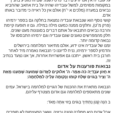
על עובדיה אין אנו יודעים דבר פרט לשמו. שם זה מופיע בתנ"ך
במקומות מסוימים, למשל עובדיהו שהיה על בית אחאב שהחביא
נביאים במערה (מלכים א י"ח) אולם אין כל ראייה כי מדובר באותו
אדם.
קושי נוסף הוא שנבואת עובדיה נמצאת בחלקה גם בספר ירמיהו
(פרק מ"ט
)
, וחלקים ממנה כמעט מילה במילה. גם זו תופעה קיימת
והרבה נביאים התנבאו על אותם דברים בסגנונות מעט שונים.
חלק מהמפרשים טוענים שגם עובדיה וגם ירמיהו התבססו על
נבואה קדומה יותר.
זמנו של עובדיה אינו ידוע, אולם מתיאור המלחמה בירושלים
והדמיון לספר ירמיהו, נניח לדיוננו כי הנבואה נאמרה מיד לאחר
חורבן בית ראשון. ייתכנו גם אפשרויות אחרות, אך אנו נצעד בנתיב
זה.
נבואות פורענות על אדום
א חֲזוֹן עֹבַדְיָה כֹּה-אָמַר- ה' אלוקים לֶאֱדוֹם שְׁמוּעָה שָׁמַעְנוּ מֵאֵת
ה' וְצִיר בַּגּוֹיִם שֻׁלָּח קוּמוּ וְנָקוּמָה עָלֶיהָ לַמִּלְחָמָה:
הנבואה מתארת את ההכנות של הגויים למלחמה בישראל. עמים
שונים מתאספים למלחמה וגם אדום מצטרף עליהם.
ב הִנֵּה קָטֹן נְתַתִּיךָ בַּגּוֹיִם בָּזוּי אַתָּה מְאֹד:
אבל אדום היא ממלכה קטנה ובזויה, ושאר המעצמות לא סופרים