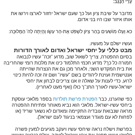
עָרֵי הַנֶּגֶב:
מדובר על שיבת ציון ועל כך שעם ישראל יחזור לארצו וירשו את
אותו איזור שבו היו בני אדום.
כא וְעָלוּ מוֹשִׁעִים בְּהַר צִיּוֹן לִשְׁפֹּט אֶת-הַר עֵשָׂו וְהָיְתָה לַה' הַמְּלוּכָה:
ועשיו ישלם על מעשיו.
מבט כללי על יחסי ישראל ואדום לאורך הדורות
בסיום ההפטרה, צריך לשאול שוב, מדוע "זכה" עשיו לנבואה
חמורה כל כך? מדוע חכמי התלמוד כינו את מלכות רומי שהחריבה
את בית המקדש השני, ולאחר מכן גם את הנצרות שהייתה
אנטישמית ועוינת ליהודים בשם "עשיו" ושם זה זכה להיות כינוי
לרוע. כדי לענות על שאלה זו אנו צריכים לבחון את יחסי
ישראל-עשיו לאורך התנ"ך כולו (ואף מעט לאחריו).
כפי שהערנו, כבר
הפטרת פרשת תולדות
בספר מלאכי עוסקת
ביחסי עשיו-ישראל. מלאכי הוא נביא מאוחר ופתיחת ההפטרה
מראה שנבואת עובדיה התקיימה ומאדום לא נשאר שריד (או
לפחות לא עם מוגדר ועצמאי בניגוד לעם ישראל).
בפרשת וישלח נראה שיחסי עשיו ויעקב מגיעים למעין פשרה