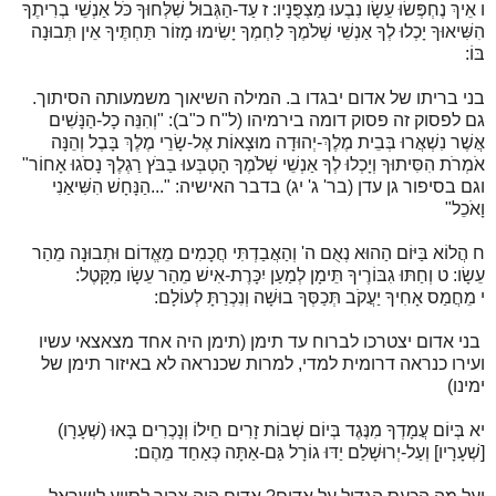
ו אֵיךְ נֶחְפְּשׂוּ עֵשָׂו נִבְעוּ מַצְפֻּנָיו: ז עַד-הַגְּבוּל שִׁלְּחוּךָ כֹּל אַנְשֵׁי בְרִיתֶךָ
הִשִּׁיאוּךָ יָכְלוּ לְךָ אַנְשֵׁי שְׁלֹמֶךָ לַחְמְךָ יָשִׂימוּ מָזוֹר תַּחְתֶּיךָ אֵין תְּבוּנָה
בּוֹ:
בני בריתו של אדום יבגדו ב
. המילה השיאוך
משמעותה הסיתוך.
גם לפסוק זה פסוק דומה בירמיהו (ל"ח כ"ב): "
וְהִנֵּה כָל-הַנָּשִׁים
אֲשֶׁר נִשְׁאֲרוּ בְּבֵית מֶלֶךְ-יְהוּדָה מוּצָאוֹת אֶל-שָׂרֵי מֶלֶךְ בָּבֶל וְהֵנָּה
אֹמְרֹת הִסִּיתוּךָ וְיָכְלוּ לְךָ אַנְשֵׁי שְׁלֹמֶךָ הָטְבְּעוּ בַבֹּץ רַגְלֶךָ נָסֹגוּ אָחוֹר"
וגם בסיפור גן עדן (בר' ג' יג) בדבר האישיה: "...הַנָּחָשׁ הִשִּׁיאַנִי
וָאֹכֵל"
ח הֲלוֹא בַּיּוֹם הַהוּא נְאֻם ה' וְהַאֲבַדְתִּי חֲכָמִים מֵאֱדוֹם וּתְבוּנָה מֵהַר
עֵשָׂו: ט וְחַתּוּ גִבּוֹרֶיךָ תֵּימָן לְמַעַן יִכָּרֶת-אִישׁ מֵהַר עֵשָׂו מִקָּטֶל:
י מֵחֲמַס אָחִיךָ יַעֲקֹב תְּכַסְּךָ בוּשָׁה וְנִכְרַתָּ לְעוֹלָם:
בני אדום יצטרכו לברוח עד תימן (תימן היה אחד מצאצאי עשיו
ועירו כנראה דרומית למדי, למרות שכנראה לא באיזור תימן של
ימינו)
יא בְּיוֹם עֲמָדְךָ מִנֶּגֶד בְּיוֹם שְׁבוֹת זָרִים חֵילוֹ וְנָכְרִים בָּאוּ (שְׁעָרָו)
[שְׁעָרָיו] וְעַל-יְרוּשָׁלַם יַדּוּ גוֹרָל גַּם-אַתָּה כְּאַחַד מֵהֶם: