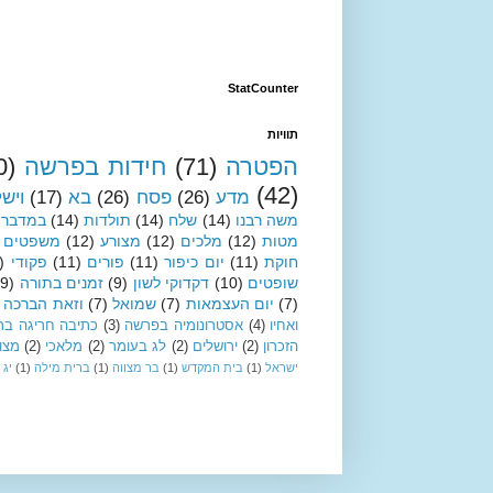
StatCounter
תוויות
הפטרה
(71)
חידות בפרשה
0)
(42)
מדע
(26)
פסח
(26)
בא
(17)
ויש
משה רבנו
(14)
שלח
(14)
תולדות
(14)
במדבר
מטות
(12)
מלכים
(12)
מצורע
(12)
משפטים
חוקת
(11)
יום כיפור
(11)
פורים
(11)
פקודי
)
שופטים
(10)
דקדוקי לשון
(9)
זמנים בתורה
(9)
(7)
יום העצמאות
(7)
שמואל
(7)
וזאת הברכה
ואחיו
(4)
אסטרונומיה בפרשה
(3)
כתיבה חריגה בת
הזכרון
(2)
ירושלים
(2)
לג בעומר
(2)
מלאכי
(2)
מצו
ישראל
(1)
בית המקדש
(1)
בר מצווה
(1)
ברית מילה
(1)
יג 