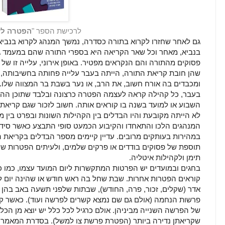
לרכישת הספר "
הפטרה לענ
גם לאחר שחזרו לקרוא בתורה כסדרה, נמשך המנהג לקרוא בנביא
בנביא, מאחר וכל שאר הקריאה היא בספרי התורה שהם במעמד גבו
פסוקים מהתורה והם הנקראים מפטיר. באופן אירוני, עלייה זו ש
שהן חובת קריאת התורה, הייתה בעבר עלייה פחותה בחשיבותה, 
ומכבדים בה אורח חשוב, את הרב, או נער בשבת בר המצווה שלו.
בעבר, כל קהילה קראה לעצמה הפטרה כרצונה ובלבד שתוכן הה
השבוע או למועד בשנה בו קוראים אותה. חשוב לזכור שגם קריא
לא הייתה מקובעת והיו הבדלים בין הקהילות השונות ובפרט בין מ
המנהגים הלכו והתאחדו והקיבוע הכמעט סופי התבצע כאשר סידור
במהירות בעותקים מרובים. עדיין קיימים מספר הבדלים בקריאת ה
תוספת של פסוקים בודדים או פרקים שלמים, ולעיתים הפטרות שונו
תימן ולקהילות איטליה.
בחגים ובמועדים יש הפרטות המתקשרות ליום המועד עצמו, כמו כ
קוראים הפטרות אחרות. שבת שחל בה ראש חודש או שהינה יום ל
אדר (שקלים, זכור, פרה, החודש), שבתות שלפני תשעה באב בהן נ
פרשות הנחמה (אולם גם שם נמצא קשרים לפרשה ועוד). כאשר ק
של הפרשה השנייה מביניהן. אולם כרגיל לכל כלל יש יוצא מן הכלל
שקריאתן נדירה ביותר (הפטרת פרשת צו למשל). בסדרת המאמרי