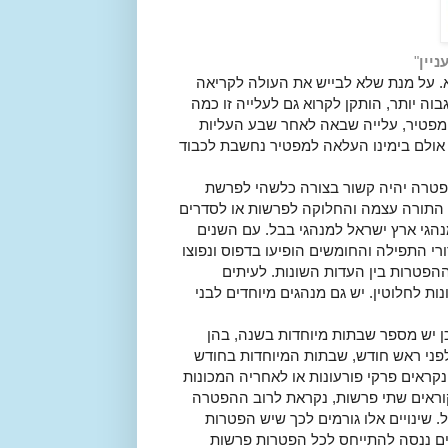
יין
"
. על מנת שלא לבייש את העולה לקריאה
ה יותר, הותקן לקרוא גם לעלייה זו כמה
ל מפטיר, עלייה שבאה לאחר שבע העליות
אולם בימינו העלאה למפטיר נחשבת לכבוד
פטרה יהיה קשור בצורה כלשהי לפרשת
ת התורה עצמה והחלוקה לפרשות או לסדרים
נהגי ארץ ישראל למנהגי בבל. עם השנים
י התפילה והחומשים הופיעו בדפוס ונפוצו
הפטרות בין העדות השונות. לעיתים
ת לחלוטין. יש גם מנהגים מיוחדים לבני
ן יש מספר שבתות מיוחדות בשנה, בהן
פני ראש חודש, שבתות המיוחדות בחודש
קראים פרקי פורעונות או לאחריה המכונות
וראים שתי פרשות, נקראת לרוב ההפטרה
. שינויים אלו גורמים לכך שיש הפטרות
ם ננסה להתייחס לכל הפטרות פרשות