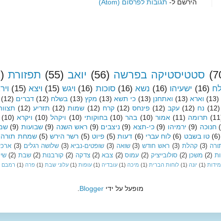
הירשם ל-
תגובות לפרסום (Atom)
(7
סטטיסטיקה בפרשה
(56)
יואב
(55)
תפזורת
)
לח
(16)
ישעיהו
(16)
נשא
(16)
סוכות
(16)
ויגש
(15)
ויצא
(15)
ויר
(13)
וארא
(13)
ואתחנן
(13)
כי תשא
(13)
מקץ
(13)
בשלח
(12)
דברים
(12)
(12)
נח
(12)
עקב
(12)
פינחס
(12)
קרח
(12)
שמות
(12)
תזריע
(12)
תצווה
(11
תרומה
(11)
אמור
(10)
בהר
(10)
בחוקותי
(10)
ויקהל
(10)
ויקרא
(10)
חנוכה
(9)
ירמיהו
(9)
כי-תצא
(9)
ניצבים
(9)
ראש השנה
(9)
שבועות
(9)
שמי
(6)
טו בשבט
(6)
לוח עברי
(6)
דעות
(5)
פיוט
(5)
רשר הירש
(5)
שמחת תורה
ורה
(3)
קהלת
(3)
ראש חודש
(3)
שואה
(3)
שופטים-נביא
(3)
שלושה רגלים
(3)
ארכיו
ות
(2)
משכן
(2)
סולובייציק
(2)
עמוס
(2)
צבא
(2)
צדקה
(2)
קורבנות
(2)
שבת
(2)
שיר
מידות
(1)
יונה
(1)
לוחות הברית
(1)
מיכה
(1)
עובדיה
(1)
עופות
(1)
עלוני שבת
(1)
פרה
(1)
רמבם
מופעל על ידי
Blogger
.