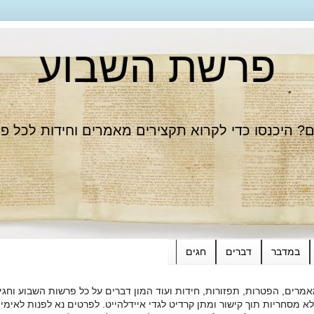
פרשת השבוע
 היכנסו כדי לקרוא תקצירים מאמרים וחידות לכל פ
במדבר
דברים
חגים
רים, הפטרות, תפזורות, חידות ועוד המון דברים על כל פרשות השבוע וחגי
ות תוך קישור ומתן קרדיט לגדי איידלהייט. לפרטים נא לפנות לאימייל dieide@yahoo.com