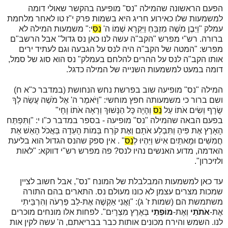
הפעם הראשונה שהמילה "נס" מופיעה בהקשר שאולי דומה
למשמעות שלו כאירוע חריג היא בשמות פרק י"ז טו לאחר מלחמת
עמלק "וַיִּבֶן מֹשֶׁה מִזְבֵּחַ וַיִּקְרָא שְׁמוֹ ה'
נִסִּ
י:" משמעות המילה לא
ברורה. רש"י מפרש "הקב"ה עשה לנו כאן נס גדול" אבל הרשב"ם
מפרש: "המטה של הקב"ה היה לנס על הגבעה וגם לעתיד ירים
אותו הקב"ה לנס על ההרים להלחם בעמלק" נס הוא סוג של סמל,
דומה במעט למשמעות השנייה של המילה כדגל.
המילה "נס" מופיעה שוב בפרשת נחש הנחושת (במדבר כ"א ח)
ושם ברור כי משמעותה חפץ מוחשי: "וַיֹּאמֶר ה' אֶל מֹשֶׁה עֲשֵׂה לְךָ
שָׂרָף וְשִׂים אֹתוֹ עַל
נֵס
וְהָיָה כָּל הַנָּשׁוּךְ וְרָאָה אֹתוֹ וָחָי"
בפעם הבאה שהמילה "נס" מופיעה - בספר במדבר כ"ו י: "וַתִּפְתַּח
הָאָרֶץ אֶת פִּיהָ וַתִּבְלַע אֹתָם וְאֶת קֹרַח בְּמוֹת הָעֵדָה בַּאֲכֹל הָאֵשׁ אֵת
חֲמִשִּׁים וּמָאתַיִם אִישׁ וַיִּהְיוּ לְ
נֵס
" . אין ספק שהנס הגדול הוא בליעת
האדמה, מדוע האנשים נהיו לנס? פה מפרש רש"י דווקא: "לאות
ולזיכרון".
עד כאן למשמעות המבלבלת של המונח "נס", אבל חשוב לציין
שמכות מצרים עצמן לא כונו מעולם נס. התארים בהם התורה
משתמשת הם (שמות ז' ג): "וַאֲנִי אַקְשֶׁה אֶת-לֵב פַּרְעֹה וְהִרְבֵּיתִי
אֶת-
אֹתֹתַי
וְאֶת-
מוֹפְתַי
בְּאֶרֶץ מִצְרָיִם". לפחות אלו מונחים מוכרים
לנו. השמש והירח מכונים אותות כבר בבריאתם, ה' עשה לקין אות