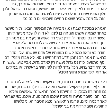
בני ישראל שצפו במעמד הר סיני חטאו מעט זמן אחר כך, גם
לאחר כניסתם לארץ ומיד לאחר מות יהושע, חטאו בני ישראל. ולכן
חלק מהפרשנים בהחלט מעדיפים לצמצם את הנס כמה שניתן
וזאת על מנת שנכיר שעצם החיים היומיומיים הינם נס.
הגמרא במסכת שבת (נג:) מביאה את המעשה הבא: "ת''ר מעשה
באחד שמתה אשתו והניחה בן לינק ולא היה לו שכר מניקה ליתן
ונעשה לו נס ונפתחו לו דדין כשני דדי אשה והניק את בנו אמר רב
יוסף בא וראה כמה גדול אדם זה שנעשה לו נס כזה א''ל אביי
אדרבה כמה גרוע אדם זה שנשתנו לו סדרי בראשית אמר רב
יהודה בא וראה כמה קשים מזונותיו של אדם שנשתנו עליו סדרי
בראשית אמר רב נחמן תדע דמתרחיש ניסא ולא אברו מזוני". רב
יוסף מתפעל. כזה נס גדול נעשה רק לאדם גדול, אביי טוען שעשיית
נס היא דבר גרוע, הכל צריך להיות לפי חוקי בראשית (או במילים
אחרות, לפי המדע וחוקי הטבע).
כל זה משתנה במכת בכורות, מכה שקשה מאד למצוא לה הסבר
הגיוני (אין מנגון פיזיקאלי הפוגע דווקא בבכורים). במכה זו, שהייתה
גם החמורה מכולן, כי זו הייתה המכה הראשונה שאנשים שילמו
בחייהם, נשבר פרעה ותפיסת עולמו התמוטטה. אולם, כפי שנראה,
לאחר כמה ימים, פרעה התאושש, מצא הסבר הגיוני כלשהו
לתופעה ושב לרדוף את בני ישראל.