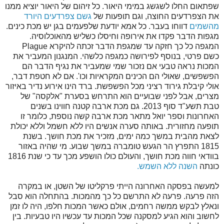
שפתאום החלו לשגשג במימי היאור. כל זיהום של היאור יוציא ממנו
את הצפרדעים החוצה, וגם תופעות של
גשם צפרדעים היורד
מהשמים
דווחו בעבר. כל אמא יודעת שלפעמים בגן יש מכת כינים.
מגפות הדבר פקדו את אירופה וחיסלו כשליש מהאוכלוסיה.
המגפה כל כך חזקה עד שמגפת הדבר זכתה להיקרא Plague
כשם פרטי, בנוסף לפירושה כמגפה כלשהי. המנגנון המעביר את
המכות נראה טבעי אם נזכור שמי שמעביר את נגיף הדבר הם
הפשפשים, שאולי הם הכינים המקראיות וכו'. אם לא חטפת דבר,
אולי קיבלת גירוד רציני מכל הפשפשת. ברד הינו אירוע נדיר באיזור
מצרים, אבל לפני שבועיים הוא התרחש בסערת "אלקסה" של
טבת תשע"ד סוף 2013. גם מכת ארבה קטנה חווינו בשנים
האחרונות וספר יואל מתאר מכת ארבה קשה נוספת, כלומר זו
תופעה מחזורית. באותה סערה אנשים היו ללא חשמל וללא יכולת
לצאת מהבית במשך כמה ימים, מזכיר את מכת חושך. בשנת
1815 התפרץ הר הגעש טומברה במשך שבוע. מי שהיה באזור
בוודאי חווה מכת חושך, והעולם כולו הושפע מכך עד כי שנת 1816
כונתה
השנה ללא השמש.
למעשה בפסקה האחרונה הייתי פרקליטו של השטן, או במקרה
הזה פרעה. פרעה לא התרשם כל כך מהמכות. בהתחלה הוא סבל
ונאלץ לבקש ממשה רחמים, אולם כאשר המכות חלפו, היה לו זמן
לחשוב והוא הגיע למסקנה שכל המכות עד עכשיו היו טבעיות. בין