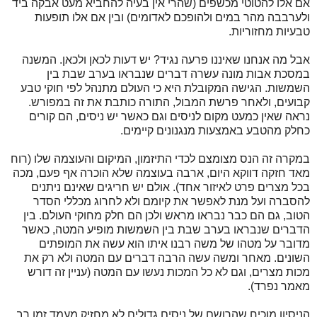
אם אלו להטוטי מכשפים (שהרי אין בעיה להחביא מעט אבקה ביד
ולערבבה מהר במים ולהופכם לאדומים) ובין אם אלו תופעות
טבעיות מחזוריות.
אבל מה אנחנו שאיננו פרעה נגיד? יש דעות לכאן ולכאן. המשנה
במסכת אבות מונה עשרה דברים שנבראו בערב שבת בין
השמשות. הגישה המקובלת היא כי העולם מתנהל לפי חוקי טבע
קבועים, ולאחר פרשת המבול, התורה כותבת את זה במפורש.
נראה שאין כמעט מקום לניסים וגם כאשר יש ניסים, הם קורים
כחלק מהטבע באמצעות מנגנונים קיימים.
במקרה זה הנס מצומצם לכדי התיזמון, המיקום והעוצמה שלו (רוח
מאד חזקה דווקא היום, ארבה בעוצמה שלא הוכרה אף פעם, מכה
בכל מצרים פרט לאיזור אחד). אולם יש חריגים שאינם ניתנים
להסברה ועל מנת לאפשר את קיומם ולא לחרוג מכללי הסדר
הטוב, גם הם כבר נבראו מראש ולכן הם חלק מחוקי העולם. בין
הדברים שנבראו בערב שבת בין השמשות מופיע המטה, כאשר
מדובר על מטהו של משה רבנו איתו הוא עשה את המופתים
השונים. מאחר ומשה עשה הרבה דברים עם המטה ולא רק את
מכות מצרים, וגם לא כל המכות נעשו עם המטה (עניין זה דורש
מאמר נפרד).
הניסיון מוכיח שהרושם של ניסים גדולים לא מחזיק מעמד זמן רב.