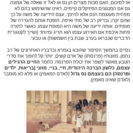
אז לסיכום, האם מכות מצרים הן נס או לא? זו שאלה של אמונה.
גם אם המנגונים הפיזיקלים קיימים, ראינו שהשימוש בהם לא
מפחית מעוצמת הנס אלא להיפך, עצם הידיעה של משה על כך
שהם יקרו, ובדיוק רב של מתי ואיפה, הופכת אותם להגדרה של
מופתים. אותה ידיעה של משה היא המופת עצמו, כאשר לתורה
פחות איכפת אם האירוע עצמו הוא חריג ומיוחד (ושייך לקטגורית
הדברים שנבראו בערב שבת בין השמשות) או טבעי.
נסיים בהמשך הסיפור שהובא בגמרא ובדבריו האחרונים של רב
נחמן. מזונותיו (פרנסתו) של אדם קשים. יותר קל להפוך את סדרי
הטבע מאשר לשפר את יכולת הפרנסה. כלומר
החיים הרגילים
עצמם, כלשון הברכה היהודית, חיי, בניי, מזוני (בריאות, ילדים
ופרנסה) הם בעצמם נס גדול
(לאדם המאמין) או פלא לא מוסבר
(לאדם שאינו מאמין).