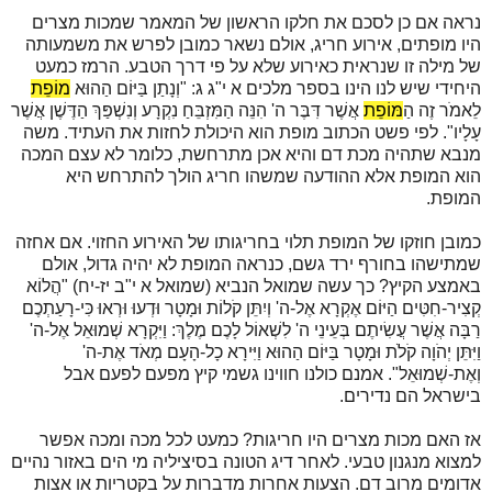
נראה אם כן לסכם את חלקו הראשון של המאמר שמכות מצרים
היו מופתים, אירוע חריג, אולם נשאר כמובן לפרש את משמעותה
של מילה זו שנראית כאירוע שלא על פי דרך הטבע. הרמז כמעט
היחידי שיש לנו הינו בספר מלכים א י"ג ג: "וְנָתַן בַּיּוֹם הַהוּא
מוֹפֵת
לֵאמֹר זֶה הַ
מּוֹפֵת
אֲשֶׁר דִּבֶּר ה' הִנֵּה הַמִּזְבֵּחַ נִקְרָע וְנִשְׁפַּךְ הַדֶּשֶׁן אֲשֶׁר
עָלָיו". לפי פשט הכתוב מופת הוא היכולת לחזות את העתיד. משה
מנבא שתהיה מכת דם והיא אכן מתרחשת, כלומר לא עצם המכה
הוא המופת אלא ההודעה שמשהו חריג הולך להתרחש היא
המופת.
כמובן חוזקו של המופת תלוי בחריגותו של האירוע החזוי. אם אחזה
שמתישהו בחורף ירד גשם, כנראה המופת לא יהיה גדול, אולם
באמצע הקיץ? כך עשה שמואל הנביא (שמואל א י"ב יז-יח)
"
הֲלוֹא
קְצִיר-חִטִּים הַיּוֹם אֶקְרָא אֶל-ה' וְיִתֵּן קֹלוֹת וּמָטָר וּדְעוּ וּרְאוּ כִּי-רָעַתְכֶם
רַבָּה אֲשֶׁר עֲשִׂיתֶם בְּעֵינֵי ה' לִשְׁאוֹל לָכֶם מֶלֶךְ: וַיִּקְרָא שְׁמוּאֵל אֶל-ה'
וַיִּתֵּן יְהֹוָה קֹלֹת וּמָטָר בַּיּוֹם הַהוּא וַיִּירָא כָל-הָעָם מְאֹד אֶת-ה'
וְאֶת-שְׁמוּאֵל". אמנם כולנו חווינו גשמי קיץ מפעם לפעם אבל
בישראל הם נדירים.
אז האם מכות מצרים היו חריגות? כמעט לכל מכה ומכה אפשר
למצוא מנגנון טבעי. לאחר דיג הטונה בסיציליה מי הים באזור נהיים
אדומים מרוב דם. הצעות אחרות מדברות על בקטריות או אצות