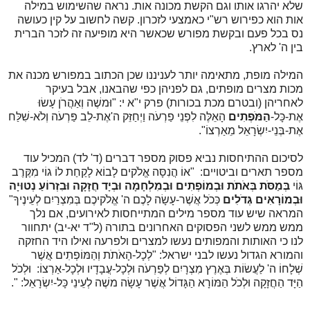
שלא יהרגו אותו וגם הקשת מכונה אות. נראה שהשימוש במילה
אות הוא כפירוש רש"י כאמצעי לזכרון. קשה לחשוב על קין כעושה
נס בכל פעם ובקשת מפורש שכאשר היא מופיעה זה לזכר הברית
בין ה' לארץ.
המילה מופת, מתאימה יותר לעניננו שכן הכתוב במפורש מכנה את
מכות מצרים מופתים, גם לפניהן כפי שהבאנו, אבל בעיקר
לאחריהן (ובטרם מכת בכורות) פרק י"א י: "וּמשֶׁה וְאַהֲרֹן עָשׂוּ
אֶת-כָּל-
הַמֹּפְתִים
הָאֵלֶּה לִפְנֵי פַרְעֹה וַיְחַזֵּק ה'אֶת-לֵב פַּרְעֹה וְלֹא-שִׁלַּח
אֶת-בְּנֵי-יִשְׂרָאֵל מֵאַרְצוֹ".
לסיכום ההתיחסות נביא פסוק מספר דברים (ד' לד) המכיל עוד
מספר תארים וביטויים: "אוֹ הֲנִסָּה אֱלֹקים לָבוֹא לָקַחַת לוֹ גוֹי מִקֶּרֶב
גּוֹי
בְּמַסֹּת בְּאֹתֹת וּבְמוֹפְתִים וּבְמִלְחָמָה וּבְיָד חֲזָקָה וּבִזְרוֹעַ נְטוּיָה
וּבְמוֹרָאִים גְּדֹלִים
כְּכֹל אֲשֶׁר-עָשָׂה לָכֶם ה' אֱלֹקיכֶם בְּמִצְרַיִם לְעֵינֶיךָ"
המראה שיש עוד מספר מילים המתייחסות לאירועים, אם נלך
ממש ממש לשני הפסוקים האחרונים בתורה (ל"ד יא-יב) יתחוור
לנו כי האותות והמפותים נעשו למצרים ולפרעה ואילו היד החזקה
והמורא הגדול נעשו לבני ישראל: "לְכָל-הָאֹתֹת וְהַמּוֹפְתִים אֲשֶׁר
שְׁלָחוֹ ה' לַעֲשׂוֹת בְּאֶרֶץ מִצְרָיִם לְפַרְעֹה וּלְכָל-עֲבָדָיו וּלְכָל-אַרְצוֹ:
וּלְכֹל
הַיָּד הַחֲזָקָה וּלְכֹל הַמּוֹרָא הַגָּדוֹל אֲשֶׁר עָשָׂה משֶׁה לְעֵינֵי כָּל-יִשְׂרָאֵל: ".