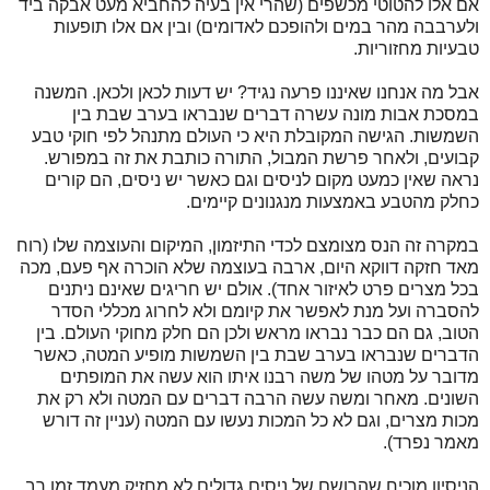
אם אלו להטוטי מכשפים (שהרי אין בעיה להחביא מעט אבקה ביד
ולערבבה מהר במים ולהופכם לאדומים) ובין אם אלו תופעות
טבעיות מחזוריות.
אבל מה אנחנו שאיננו פרעה נגיד? יש דעות לכאן ולכאן. המשנה
במסכת אבות מונה עשרה דברים שנבראו בערב שבת בין
השמשות. הגישה המקובלת היא כי העולם מתנהל לפי חוקי טבע
קבועים, ולאחר פרשת המבול, התורה כותבת את זה במפורש.
נראה שאין כמעט מקום לניסים וגם כאשר יש ניסים, הם קורים
כחלק מהטבע באמצעות מנגנונים קיימים.
במקרה זה הנס מצומצם לכדי התיזמון, המיקום והעוצמה שלו (רוח
מאד חזקה דווקא היום, ארבה בעוצמה שלא הוכרה אף פעם, מכה
בכל מצרים פרט לאיזור אחד). אולם יש חריגים שאינם ניתנים
להסברה ועל מנת לאפשר את קיומם ולא לחרוג מכללי הסדר
הטוב, גם הם כבר נבראו מראש ולכן הם חלק מחוקי העולם. בין
הדברים שנבראו בערב שבת בין השמשות מופיע המטה, כאשר
מדובר על מטהו של משה רבנו איתו הוא עשה את המופתים
השונים. מאחר ומשה עשה הרבה דברים עם המטה ולא רק את
מכות מצרים, וגם לא כל המכות נעשו עם המטה (עניין זה דורש
מאמר נפרד).
הניסיון מוכיח שהרושם של ניסים גדולים לא מחזיק מעמד זמן רב.