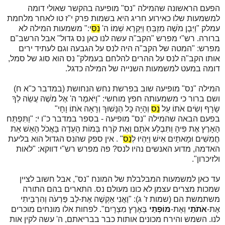
הפעם הראשונה שהמילה "נס" מופיעה בהקשר שאולי דומה
למשמעות שלו כאירוע חריג היא בשמות פרק י"ז טו לאחר מלחמת
עמלק "וַיִּבֶן מֹשֶׁה מִזְבֵּחַ וַיִּקְרָא שְׁמוֹ ה'
נִסִּ
י:" משמעות המילה לא
ברורה. רש"י מפרש "הקב"ה עשה לנו כאן נס גדול" אבל הרשב"ם
מפרש: "המטה של הקב"ה היה לנס על הגבעה וגם לעתיד ירים
אותו הקב"ה לנס על ההרים להלחם בעמלק" נס הוא סוג של סמל,
דומה במעט למשמעות השנייה של המילה כדגל.
המילה "נס" מופיעה שוב בפרשת נחש הנחושת (במדבר כ"א ח)
ושם ברור כי משמעותה חפץ מוחשי: "וַיֹּאמֶר ה' אֶל מֹשֶׁה עֲשֵׂה לְךָ
שָׂרָף וְשִׂים אֹתוֹ עַל
נֵס
וְהָיָה כָּל הַנָּשׁוּךְ וְרָאָה אֹתוֹ וָחָי"
בפעם הבאה שהמילה "נס" מופיעה - בספר במדבר כ"ו י: "וַתִּפְתַּח
הָאָרֶץ אֶת פִּיהָ וַתִּבְלַע אֹתָם וְאֶת קֹרַח בְּמוֹת הָעֵדָה בַּאֲכֹל הָאֵשׁ אֵת
חֲמִשִּׁים וּמָאתַיִם אִישׁ וַיִּהְיוּ לְ
נֵס
" . אין ספק שהנס הגדול הוא בליעת
האדמה, מדוע האנשים נהיו לנס? פה מפרש רש"י דווקא: "לאות
ולזיכרון".
עד כאן למשמעות המבלבלת של המונח "נס", אבל חשוב לציין
שמכות מצרים עצמן לא כונו מעולם נס. התארים בהם התורה
משתמשת הם (שמות ז' ג): "וַאֲנִי אַקְשֶׁה אֶת-לֵב פַּרְעֹה וְהִרְבֵּיתִי
אֶת-
אֹתֹתַי
וְאֶת-
מוֹפְתַי
בְּאֶרֶץ מִצְרָיִם". לפחות אלו מונחים מוכרים
לנו. השמש והירח מכונים אותות כבר בבריאתם, ה' עשה לקין אות