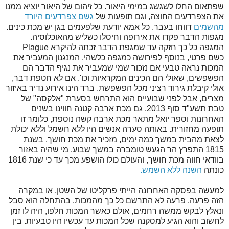
שפתאום החלו לשגשג במימי היאור. כל זיהום של היאור יוציא ממנו
את הצפרדעים החוצה, וגם תופעות של
גשם צפרדעים היורד
מהשמים
דווחו בעבר. כל אמא יודעת שלפעמים בגן יש מכת כינים.
מגפות הדבר פקדו את אירופה וחיסלו כשליש מהאוכלוסיה.
המגפה כל כך חזקה עד שמגפת הדבר זכתה להיקרא Plague
כשם פרטי, בנוסף לפירושה כמגפה כלשהי. המנגנון המעביר את
המכות נראה טבעי אם נזכור שמי שמעביר את נגיף הדבר הם
הפשפשים, שאולי הם הכינים המקראיות וכו'. אם לא חטפת דבר,
אולי קיבלת גירוד רציני מכל הפשפשת. ברד הינו אירוע נדיר באיזור
מצרים, אבל לפני שבועיים הוא התרחש בסערת "אלקסה" של
טבת תשע"ד סוף 2013. גם מכת ארבה קטנה חווינו בשנים
האחרונות וספר יואל מתאר מכת ארבה קשה נוספת, כלומר זו
תופעה מחזורית. באותה סערה אנשים היו ללא חשמל וללא יכולת
לצאת מהבית במשך כמה ימים, מזכיר את מכת חושך. בשנת
1815 התפרץ הר הגעש טומברה במשך שבוע. מי שהיה באזור
בוודאי חווה מכת חושך, והעולם כולו הושפע מכך עד כי שנת 1816
כונתה
השנה ללא השמש.
למעשה בפסקה האחרונה הייתי פרקליטו של השטן, או במקרה
הזה פרעה. פרעה לא התרשם כל כך מהמכות. בהתחלה הוא סבל
ונאלץ לבקש ממשה רחמים, אולם כאשר המכות חלפו, היה לו זמן
לחשוב והוא הגיע למסקנה שכל המכות עד עכשיו היו טבעיות. בין