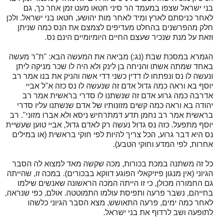
בני ישראל שצפו במעמד הר סיני חטאו מעט זמן אחר כך, גם
לאחר כניסתם לארץ ומיד לאחר מות יהושע, חטאו בני ישראל. ולכן
חלק מהפרשנים בהחלט מעדיפים לצמצם את הנס כמה שניתן
וזאת על מנת שנכיר שעצם החיים היומיומיים הינם נס.
הגמרא במסכת שבת (נג:) מביאה את המעשה הבא: "ת''ר מעשה
באחד שמתה אשתו והניחה בן לינק ולא היה לו שכר מניקה ליתן
ונעשה לו נס ונפתחו לו דדין כשני דדי אשה והניק את בנו אמר רב
יוסף בא וראה כמה גדול אדם זה שנעשה לו נס כזה א''ל אביי
אדרבה כמה גרוע אדם זה שנשתנו לו סדרי בראשית אמר רב
יהודה בא וראה כמה קשים מזונותיו של אדם שנשתנו עליו סדרי
בראשית אמר רב נחמן תדע דמתרחיש ניסא ולא אברו מזוני". רב
יוסף מתפעל. כזה נס גדול נעשה רק לאדם גדול, אביי טוען שעשיית
נס היא דבר גרוע, הכל צריך להיות לפי חוקי בראשית (או במילים
אחרות, לפי המדע וחוקי הטבע).
כל זה משתנה במכת בכורות, מכה שקשה מאד למצוא לה הסבר
הגיוני (אין מנגון פיזיקאלי הפוגע דווקא בבכורים). במכה זו, שהייתה
גם החמורה מכולן, כי זו הייתה המכה הראשונה שאנשים שילמו
בחייהם, נשבר פרעה ותפיסת עולמו התמוטטה. אולם, כפי שנראה,
לאחר כמה ימים, פרעה התאושש, מצא הסבר הגיוני כלשהו
לתופעה ושב לרדוף את בני ישראל.