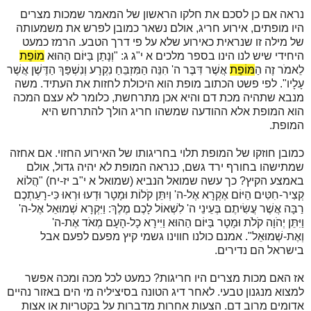
נראה אם כן לסכם את חלקו הראשון של המאמר שמכות מצרים
היו מופתים, אירוע חריג, אולם נשאר כמובן לפרש את משמעותה
של מילה זו שנראית כאירוע שלא על פי דרך הטבע. הרמז כמעט
היחידי שיש לנו הינו בספר מלכים א י"ג ג: "וְנָתַן בַּיּוֹם הַהוּא
מוֹפֵת
לֵאמֹר זֶה הַ
מּוֹפֵת
אֲשֶׁר דִּבֶּר ה' הִנֵּה הַמִּזְבֵּחַ נִקְרָע וְנִשְׁפַּךְ הַדֶּשֶׁן אֲשֶׁר
עָלָיו". לפי פשט הכתוב מופת הוא היכולת לחזות את העתיד. משה
מנבא שתהיה מכת דם והיא אכן מתרחשת, כלומר לא עצם המכה
הוא המופת אלא ההודעה שמשהו חריג הולך להתרחש היא
המופת.
כמובן חוזקו של המופת תלוי בחריגותו של האירוע החזוי. אם אחזה
שמתישהו בחורף ירד גשם, כנראה המופת לא יהיה גדול, אולם
באמצע הקיץ? כך עשה שמואל הנביא (שמואל א י"ב יז-יח)
"
הֲלוֹא
קְצִיר-חִטִּים הַיּוֹם אֶקְרָא אֶל-ה' וְיִתֵּן קֹלוֹת וּמָטָר וּדְעוּ וּרְאוּ כִּי-רָעַתְכֶם
רַבָּה אֲשֶׁר עֲשִׂיתֶם בְּעֵינֵי ה' לִשְׁאוֹל לָכֶם מֶלֶךְ: וַיִּקְרָא שְׁמוּאֵל אֶל-ה'
וַיִּתֵּן יְהֹוָה קֹלֹת וּמָטָר בַּיּוֹם הַהוּא וַיִּירָא כָל-הָעָם מְאֹד אֶת-ה'
וְאֶת-שְׁמוּאֵל". אמנם כולנו חווינו גשמי קיץ מפעם לפעם אבל
בישראל הם נדירים.
אז האם מכות מצרים היו חריגות? כמעט לכל מכה ומכה אפשר
למצוא מנגנון טבעי. לאחר דיג הטונה בסיציליה מי הים באזור נהיים
אדומים מרוב דם. הצעות אחרות מדברות על בקטריות או אצות