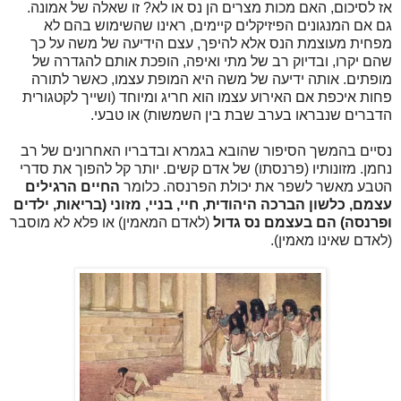
אז לסיכום, האם מכות מצרים הן נס או לא? זו שאלה של אמונה.
גם אם המנגונים הפיזיקלים קיימים, ראינו שהשימוש בהם לא
מפחית מעוצמת הנס אלא להיפך, עצם הידיעה של משה על כך
שהם יקרו, ובדיוק רב של מתי ואיפה, הופכת אותם להגדרה של
מופתים. אותה ידיעה של משה היא המופת עצמו, כאשר לתורה
פחות איכפת אם האירוע עצמו הוא חריג ומיוחד (ושייך לקטגורית
הדברים שנבראו בערב שבת בין השמשות) או טבעי.
נסיים בהמשך הסיפור שהובא בגמרא ובדבריו האחרונים של רב
נחמן. מזונותיו (פרנסתו) של אדם קשים. יותר קל להפוך את סדרי
הטבע מאשר לשפר את יכולת הפרנסה. כלומר
החיים הרגילים
עצמם, כלשון הברכה היהודית, חיי, בניי, מזוני (בריאות, ילדים
ופרנסה) הם בעצמם נס גדול
(לאדם המאמין) או פלא לא מוסבר
(לאדם שאינו מאמין).