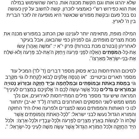
שלא יהרגו אותו וגם הקשת מכונה אות. נראה שהשימוש במילה
אות הוא כפירוש רש"י כאמצעי לזכרון. קשה לחשוב על קין כעושה
נס בכל פעם ובקשת מפורש שכאשר היא מופיעה זה לזכר הברית
בין ה' לארץ.
המילה מופת, מתאימה יותר לעניננו שכן הכתוב במפורש מכנה את
מכות מצרים מופתים, גם לפניהן כפי שהבאנו, אבל בעיקר
לאחריהן (ובטרם מכת בכורות) פרק י"א י: "וּמשֶׁה וְאַהֲרֹן עָשׂוּ
אֶת-כָּל-
הַמֹּפְתִים
הָאֵלֶּה לִפְנֵי פַרְעֹה וַיְחַזֵּק ה'אֶת-לֵב פַּרְעֹה וְלֹא-שִׁלַּח
אֶת-בְּנֵי-יִשְׂרָאֵל מֵאַרְצוֹ".
לסיכום ההתיחסות נביא פסוק מספר דברים (ד' לד) המכיל עוד
מספר תארים וביטויים: "אוֹ הֲנִסָּה אֱלֹקים לָבוֹא לָקַחַת לוֹ גוֹי מִקֶּרֶב
גּוֹי
בְּמַסֹּת בְּאֹתֹת וּבְמוֹפְתִים וּבְמִלְחָמָה וּבְיָד חֲזָקָה וּבִזְרוֹעַ נְטוּיָה
וּבְמוֹרָאִים גְּדֹלִים
כְּכֹל אֲשֶׁר-עָשָׂה לָכֶם ה' אֱלֹקיכֶם בְּמִצְרַיִם לְעֵינֶיךָ"
המראה שיש עוד מספר מילים המתייחסות לאירועים, אם נלך
ממש ממש לשני הפסוקים האחרונים בתורה (ל"ד יא-יב) יתחוור
לנו כי האותות והמפותים נעשו למצרים ולפרעה ואילו היד החזקה
והמורא הגדול נעשו לבני ישראל: "לְכָל-הָאֹתֹת וְהַמּוֹפְתִים אֲשֶׁר
שְׁלָחוֹ ה' לַעֲשׂוֹת בְּאֶרֶץ מִצְרָיִם לְפַרְעֹה וּלְכָל-עֲבָדָיו וּלְכָל-אַרְצוֹ:
וּלְכֹל
הַיָּד הַחֲזָקָה וּלְכֹל הַמּוֹרָא הַגָּדוֹל אֲשֶׁר עָשָׂה משֶׁה לְעֵינֵי כָּל-יִשְׂרָאֵל: ".