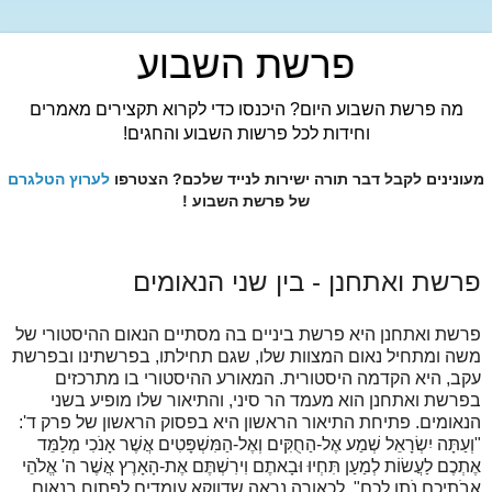
פרשת השבוע
מה פרשת השבוע היום? היכנסו כדי לקרוא תקצירים מאמרים
וחידות לכל פרשות השבוע והחגים!
מעונינים לקבל דבר תורה ישירות לנייד שלכם? הצטרפו
לערוץ הטלגרם
של פרשת השבוע !
פרשת ואתחנן - בין שני הנאומים
פרשת ואתחנן היא פרשת ביניים בה מסתיים הנאום ההיסטורי של
משה ומתחיל נאום המצוות שלו, שגם תחילתו, בפרשתינו ובפרשת
עקב, היא הקדמה היסטורית. המאורע ההיסטורי בו מתרכזים
בפרשת ואתחנן הוא מעמד הר סיני, והתיאור שלו מופיע בשני
הנאומים. פתיחת התיאור הראשון היא בפסוק הראשון של פרק ד':
"וְעַתָּה יִשְׂרָאֵל שְׁמַע אֶל-הַחֻקִּים וְאֶל-הַמִּשְׁפָּטִים אֲשֶׁר אָנֹכִי מְלַמֵּד
אֶתְכֶם לַעֲשׂוֹת לְמַעַן תִּחְיוּ וּבָאתֶם וִירִשְׁתֶּם אֶת-הָאָרֶץ אֲשֶׁר ה' אֱלֹהֵי
אֲבֹתֵיכֶם נֹתֵן לָכֶם". לכאורה נראה שדווקא עומדים לפתוח בנאום