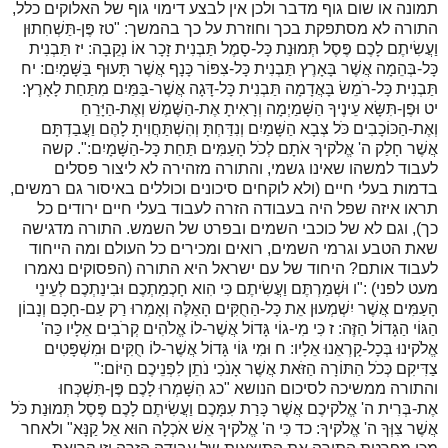
תמונה או שום גוף מדבר ולכן אין לבצע דימוי גוף של האלוקים כלל,
התורה לא מסתפקת בכך וחוזרת על כך בהמשך: "
טז
פֶּן-תַּשְׁחִתוּן
וַעֲשִׂיתֶם לָכֶם פֶּסֶל תְּמוּנַת כָּל-סָמֶל תַּבְנִית זָכָר אוֹ נְקֵבָה:
יז
תַּבְנִית
כָּל-בְּהֵמָה אֲשֶׁר בָּאָרֶץ תַּבְנִית כָּל-צִפּוֹר כָּנָף אֲשֶׁר תָּעוּף בַּשָּׁמָיִם:
יח
תַּבְנִית כָּל-רֹמֵשׂ בָּאֲדָמָה תַּבְנִית כָּל-דָּגָה אֲשֶׁר-בַּמַּיִם מִתַּחַת לָאָרֶץ:
יט
וּפֶן-תִּשָּׂא עֵינֶיךָ הַשָּׁמַיְמָה וְרָאִיתָ אֶת-הַשֶּׁמֶשׁ וְאֶת-הַיָּרֵחַ
וְאֶת-הַכּוֹכָבִים כֹּל צְבָא הַשָּׁמַיִם וְנִדַּחְתָּ וְהִשְׁתַּחֲוִיתָ לָהֶם וַעֲבַדְתָּם
אֲשֶׁר חָלַק ה' אֱלֹקיךָ אֹתָם לְכֹל הָעַמִּים תַּחַת כָּל-הַשָּׁמָיִם:". קשה
לעבוד למשהו שאינו גשמי, והתורה מזהירה לא ליצור פסלים
בדמות בעלי חיים (ולא לוקחים סיכונים וכוללים באיסור גם רמשים,
תראו איזה שפל היה בעבודה הזרה לעבוד בעלי חיים ירודים כל
כך), וגם לא של כוכבי השמים ובפרט של השמש. התורה מדגישה
שאת הטבע וגרמי השמים, רואים ומכירים כל העולם ומה הייחוד
לעבוד אותם? היחוד של עם ישראל היא התורה (הפסוקים נאמרו
מעט לפני) :"
ו
וּשְׁמַרְתֶּם וַעֲשִׂיתֶם כִּי הִוא חָכְמַתְכֶם וּבִינַתְכֶם לְעֵינֵי
הָעַמִּים אֲשֶׁר יִשְׁמְעוּן אֵת כָּל-הַחֻקִּים הָאֵלֶּה וְאָמְרוּ רַק עַם-חָכָם וְנָבוֹן
הַגּוֹי הַגָּדוֹל הַזֶּה:
ז
כִּי מִי-גוֹי גָּדוֹל אֲשֶׁר-לוֹ אֱלֹהִים קְרֹבִים אֵלָיו כַּה'
אֱלֹקינוּ בְּכָל-קָרְאֵנוּ אֵלָיו:
ח
וּמִי גּוֹי גָּדוֹל אֲשֶׁר-לוֹ חֻקִּים וּמִשְׁפָּטִים
צַדִּיקִם כְּכֹל הַתּוֹרָה הַזֹּאת אֲשֶׁר אָנֹכִי נֹתֵן לִפְנֵיכֶם הַיּוֹם:"
והתורה ממשיכה לסיכום הנושא "
כג
הִשָּׁמְרוּ לָכֶם פֶּן-תִּשְׁכְּחוּ
אֶת-בְּרִית ה' אֱלֹקיכֶם אֲשֶׁר כָּרַת עִמָּכֶם וַעֲשִׂיתֶם לָכֶם פֶּסֶל תְּמוּנַת כֹּל
אֲשֶׁר צִוְּךָ ה' אֱלֹקיךָ:
כד
כִּי ה' אֱלֹקיךָ אֵשׁ אֹכְלָה הוּא אֵל קַנָּא" ולאחר