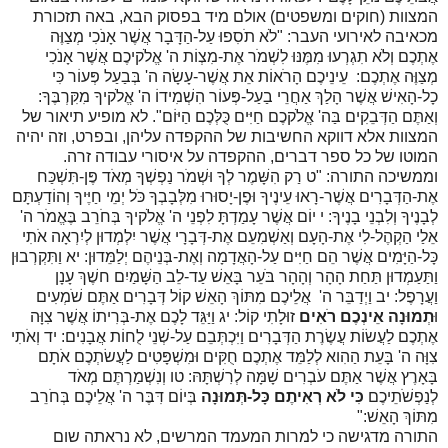
המצוות (חוקים ומשפטים) אולם מיד בפסוק הבא, באה תזכורת
מכאיבה לאירועי העבר: "לֹא תֹסִפוּ עַל-הַדָּבָר אֲשֶׁר אָנֹכִי מְצַוֶּה
אֶתְכֶם וְלֹא תִגְרְעוּ מִמֶּנּוּ לִשְׁמֹר אֶת-מִצְוֹת ה' אֱלֹקיכֶם אֲשֶׁר אָנֹכִי
מְצַוֶּה אֶתְכֶם:
עֵינֵיכֶם הָרֹאוֹת אֵת אֲשֶׁר-עָשָׂה ה' בְּבַעַל פְּעוֹר כִּי
כָל-הָאִישׁ אֲשֶׁר הָלַךְ אַחֲרֵי בַעַל-פְּעוֹר הִשְׁמִידוֹ ה' אֱלֹקיךָ מִקִּרְבֶּךָ:
וְאַתֶּם הַדְּבֵקִים בַּה' אֱלֹקכֶם חַיִּים כֻּלְּכֶם הַיּוֹם". לא מופיע תיאור של
המצוות אלא דווקא החשיבות של ההקפדה עליהן, ובפרט, וזה יהיה
המוטו של כל ספר דברים, ההקפדה על איסורי עבודה זרה.
וממשיכה התורה: "
ט
רַק הִשָּׁמֶר לְךָ וּשְׁמֹר נַפְשְׁךָ מְאֹד פֶּן-תִּשְׁכַּח
אֶת-הַדְּבָרִים אֲשֶׁר-רָאוּ עֵינֶיךָ וּפֶן-יָסוּרוּ מִלְּבָבְךָ כֹּל יְמֵי חַיֶּיךָ וְהוֹדַעְתָּם
לְבָנֶיךָ וְלִבְנֵי בָנֶיךָ:
י
יוֹם אֲשֶׁר עָמַדְתָּ לִפְנֵי ה' אֱלֹקיךָ בְּחֹרֵב בֶּאֱמֹר ה'
אֵלַי הַקְהֶל-לִי אֶת-הָעָם וְאַשְׁמִעֵם אֶת-דְּבָרָי אֲשֶׁר יִלְמְדוּן לְיִרְאָה אֹתִי
כָּל-הַיָּמִים אֲשֶׁר הֵם חַיִּים עַל-הָאֲדָמָה וְאֶת-בְּנֵיהֶם יְלַמֵּדוּן:
יא
וַתִּקְרְבוּן
וַתַּעַמְדוּן תַּחַת הָהָר וְהָהָר בֹּעֵר בָּאֵשׁ עַד-לֵב הַשָּׁמַיִם חשֶׁךְ עָנָן
וַעֲרָפֶל:
יב
וַיְדַבֵּר ה' אֲלֵיכֶם מִתּוֹךְ הָאֵשׁ קוֹל דְּבָרִים אַתֶּם שֹׁמְעִים
וּ
תְמוּנָה אֵינְכֶם רֹאִים
זוּלָתִי קוֹל:
יג
וַיַּגֵּד לָכֶם אֶת-בְּרִיתוֹ אֲשֶׁר צִוָּה
אֶתְכֶם לַעֲשׂוֹת עֲשֶׂרֶת הַדְּבָרִים וַיִּכְתְּבֵם עַל-שְׁנֵי לֻחוֹת אֲבָנִים:
יד
וְאֹתִי
צִוָּה ה' בָּעֵת הַהִוא לְלַמֵּד אֶתְכֶם חֻקִּים וּמִשְׁפָּטִים לַעֲשׂתְכֶם אֹתָם
בָּאָרֶץ אֲשֶׁר אַתֶּם עֹבְרִים שָׁמָּה לְרִשְׁתָּהּ:
טו
וְנִשְׁמַרְתֶּם מְאֹד
לְנַפְשֹׁתֵיכֶם
כִּי לֹא רְאִיתֶם כָּל-תְּמוּנָה
בְּיוֹם דִּבֶּר ה' אֲלֵיכֶם בְּחֹרֵב
מִתּוֹךְ הָאֵשׁ:"
התורה מדגישה כי למרות המעמד המרשים, לא נראתה שום