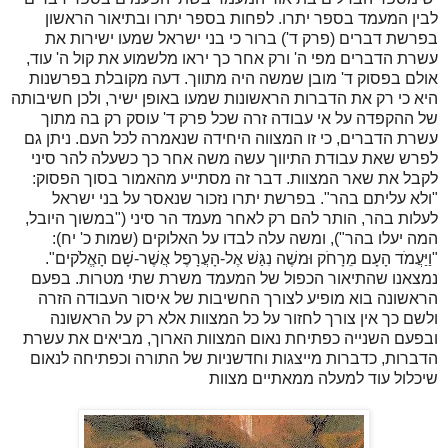
לבין המעמד בספר יתרו. לפחות בספר יתרו ובתיאור הראשון
בפרשת דברים (פרק ד') ברור כי בני ישראל שמעו ישירות את
עשרת הדברים מפי ה' ורק אחר כך יראו מלשמוע את קול ה' עוד,
אולם בפסוק ד' מובן שמשה היה מתווך. דעה מקובלת בפרשנות
היא כי רק את הדברות הראשונות שמעו באופן ישיר, ולכן חשיבותה
של ההקפדה על אי עבודה זרה שכל פרק ד' עוסק רק בה מתוך
עשרת הדברים, כי זו המצווה היחידה שנאמרה לכל העם. ניתן גם
לפרש שאת עבודת התיווך עשה משה אחר כך כשעלה להר סיני
לקבל את שאר המצוות. דבר זה מסתייע מהאמור בסוך הפסוק:
"ולא עליתם בהר". בפרשת יתרו נזכור שנאסר על בני ישראל
לעלות בהר, הותר להם רק לאחר מעמד הר סיני ("במשוך היובל,
המה יעלו בהר"), ומשה עלה לבדו על האלוקים (שמות כ' יח):
"וַיַּעֲמֹד הָעָם מֵרָחֹק וּמשֶׁה נִגַּשׁ אֶל-הָעֲרָפֶל אֲשֶׁר-שָׁם הָאֱלֹקים".
נמצאנו שהתיאור הכפול של המעמד משרת שתי מטרות. בפעם
הראשונה בוא מופיע לצורך החשיבות של איסור העבודה הזרה
ולשם כך אין צורך לחזור על כל המצוות אלא רק על הראשונה
ובפעם השנייה כפתיחת נאום המצוות הארוך, מביאים את עשרת
הדברות, כדברות מייצגות וחדשניות של התורה וכפתיחה לנאום
שיכלול עוד למעלה ממאתיים מצוות