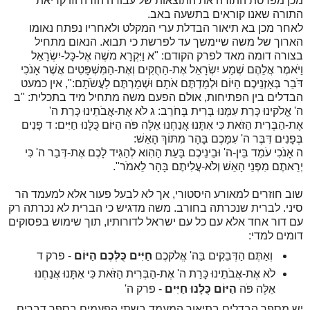
מכן מפרטת התורה את התוצאות של עבודה הזרה וזו קריאת
התורה שאנו קוראים בתשעה באב.
לאחר מכן בא תיאור הבדלת ערי המקלט ולאחריו נפתח נאומו
הארוך של משה שיימשך עד לפרשת כי תבוא. הנאום מתחיל
בצורה דומה מאד לפרק הקודם: "
א
וַיִּקְרָא משֶׁה אֶל-כָּל-יִשְׂרָאֵל
וַיֹּאמֶר אֲלֵהֶם שְׁמַע יִשְׂרָאֵל אֶת-הַחֻקִּים וְאֶת-הַמִּשְׁפָּטִים אֲשֶׁר אָנֹכִי
דֹּבֵר בְּאָזְנֵיכֶם הַיּוֹם וּלְמַדְתֶּם אֹתָם וּשְׁמַרְתֶּם לַעֲשֹׂתָם:", אין כמעט
הבדלים בין הפתיחות, אולם הפעם משה מתחיל מיד בתכלית: "
ב
ה' אֱלֹקינוּ כָּרַת עִמָּנוּ בְּרִית בְּחֹרֵב:
ג
לֹא אֶת-אֲבֹתֵינוּ כָּרַת ה'
אֶת-הַבְּרִית הַזֹּאת כִּי אִתָּנוּ אֲנַחְנוּ אֵלֶּה פֹּה הַיּוֹם כֻּלָּנוּ חַיִּים:
ד
פָּנִים
בְּפָנִים דִּבֶּר ה' עִמָּכֶם בָּהָר מִתּוֹךְ הָאֵשׁ:
ה
אָנֹכִי עֹמֵד בֵּין-ה' וּבֵינֵיכֶם בָּעֵת הַהִוא לְהַגִּיד לָכֶם אֶת-דְּבַר ה' כִּי
יְרֵאתֶם מִפְּנֵי הָאֵשׁ וְלֹא-עֲלִיתֶם בָּהָר לֵאמֹר".
שוב חוזרים למאורע היסטורי, אך לא לבעל פעור אלא למעמד הר
סיני. לברית שנכרתה בחורב. משה מדגיש כי הברית לא נכרתה רק
עם דור אחד אלא עם כל עם ישראל לדורותיו, תוך שימוש בפסוקים
דומים למדי:
וְאַתֶּם הַדְּבֵקִים בַּה' אֱלֹקכֶם
חַיִּים כֻּלְּכֶם הַיּוֹם
- פרק ד
לֹא אֶת-אֲבֹתֵינוּ כָּרַת ה' אֶת-הַבְּרִית הַזֹּאת כִּי אִתָּנוּ אֲנַחְנוּ
אֵלֶּה פֹּה
הַיּוֹם כֻּלָּנוּ חַיִּים
- פרק ה'
יש מספר הבדלים בתיאור המעמד בשתי הפעמים בספר דברים