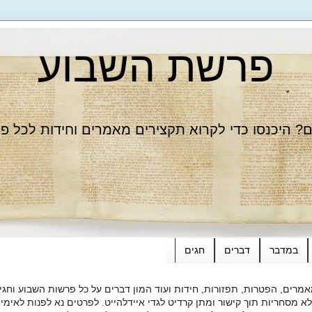
פרשת השבוע
 היכנסו כדי לקרוא תקצירים מאמרים וחידות לכל פ
במדבר
דברים
חגים
רים, הפטרות, תפזורות, חידות ועוד המון דברים על כל פרשות השבוע וחגי
ות תוך קישור ומתן קרדיט לגדי איידלהייט. לפרטים נא לפנות לאימייל dieide@yahoo.com