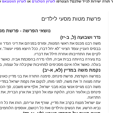
ר תורה ישירות לנייד שלכם? הצטרפו
לערוץ הטלגרם
או
לערוץ הווטצאפ
ש
פרשת מטות מסעי לילדים
נושאי הפרשה - פרשת מט
נדר ושבועה (ל, ב-יז)
משה רבנו מכנס את ראשי המטות, ופורס בפניהם את דיני הנדר וה
בבסיס העניין עומד הציווי "לא יחל דברו, ככל היוצא מפיו יעשה".
לקיים את התחייבותו אחרת חילל את דבריו.
בת צעירה בהיותה בבית אביה, תלוי נדרה בהסכמת אביה. כאשר 
בעלה. כאשר אלה אינם מסכימים למחויבות שקיבלה על עצמה, ב
נקמת משה במדיין (לא, א-יב)
בפרשה הקודמת, פרשת פינחס, סימנה התורה את בני מדיין כאוי
עתה מצווה ה' את משה, לפני מותו, לנקום את נקמת ישראל במדיינ
משה רבנו מגייס אנשי צבא מבני ישראל, אלף איש משבט, סך-הכול
פינחס בן אלעזר הכהן, הלוקח עמו אל הקרב את ארון הברית, את 
התרועה.
עם ישראל מנצח בקרב את מדיין, שורף את עריהם, הורג את כל הז
נביא-הרשע. את הנשים והילדים ואת כל רכושם, אוספים הלוחמים