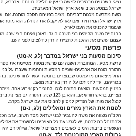
נציגי השבטים מבהירים למשה כי אין זו חלילה כוונתם. אדרבא, ה
ישראל במסע הכיבוש אל ארץ ישראל המערבית.
משה מתרשם מכנות דבריהם ומציב בפניהם הסכם מותנה: אם יעב
ארץ ישראל המזרחית, ואם לאו לא יקבלו את הנחלה. הוא מוסר את 
שעומד להכניס את העם לארץ.
בהנחיית משה מקימים בני השבטים גד וראובן ואיתם חצי שבט מ
עצמם עושים את ההכנות לחציית הירדן כחלוצים לפני העם.
פרשת מסעי
סיכום מסעות בני ישראל במדבר
(לג, א-מט)
פרשת מסעי, המחוברת השנה עם פרשת מטות, מסיימת את ספר ב
התורה מונה את ארבעים-ושניים המסעות והחניות שעברו על בני 
החל מיציאתם מרעמסס שבמצרים בחמשה עשר לחודש ניסן, בהש
בכוריהם, ועד לחנייתם על הירדן בערבות מואב.
במניין המסעות, מוצאת התורה לנכון להזכיר רק אירוע אחד: מי
מצרים, בראש חודש אב, והוא בן 123 שנה. 
לנצל את מותו של הצדיק לניסיון להביס את עם ישראל בקרב.
לפנות את הארץ מזרים ומאלילים (לג, נ-נו)
הקב"ה מצווה את משה להעביר לבני ישראל מסר חשוב, ערב הכני
ולהתנחל בה לבטח, יש לגרש את כל האויבים ולהשמיד את אליליה
הנשארים ברבות הימים לאויבים המצרים לישראל, וגילוליהם יהיו 
גבולות הארץ המובטחת (לד, א-טו)