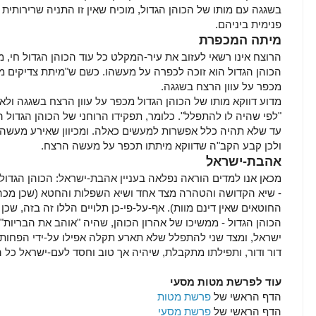
בשגגה עם מותו של הכוהן הגדול, מוכיח שאין זו התניה שרירותית 
פנימית ביניהם.
מיתה המכפרת
הרוצח אינו רשאי לעזוב את עיר-המקלט כל עוד הכוהן הגדול חי, 
הכוהן הגדול הוא זוכה לכפרה על מעשהו. כשם ש"מיתת צדיקים מכ
מכפר על עוון הרצח בשגגה.
מדוע דווקא מותו של הכוהן הגדול מכפר על עוון הרצח בשגגה ולא
"לפי שהיה לו להתפלל". כלומר, תפקידו הרוחני של הכוהן הגדול 
עד שלא תהיה כלל אפשרות למעשים כאלה. ומכיוון שאירע מעשה כז
ולכן קבע הקב"ה שדווקא מיתתו תכפר על מעשה הרצח.
אהבת-ישראל
מכאן אנו למדים הוראה נפלאה בעניין אהבת-ישראל: הכוהן הגדול
- שיא הקדושה והטהרה מצד אחד ושיא השפלות והחטא (שכן מכה 
החוטאים שאין דינם מוות). אף-על-פי-כן תלויים הללו זה בזה, שכ
הכוהן הגדול - ממשיכו של אהרון הכוהן, שהיה "אוהב את הבריות"
ישראל, ומצד שני להתפלל שלא תארע תקלה אפילו על-ידי הפחותי
דור ודור, ותפילתו מתקבלת, שיהיה אך טוב וחסד לעם-ישראל כל 
עוד לפרשת מטות מסעי
הדף הראשי של
פרשת מטות
הדף הראשי של
פרשת מסעי