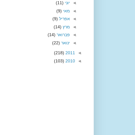
◄
יוני
(11)
◄
מאי
(9)
◄
אפריל
(9)
◄
מרץ
(14)
◄
פברואר
(14)
◄
ינואר
(22)
(218)
2011
◄
(103)
2010
◄