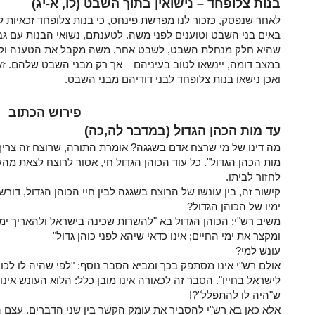
בנות צלופחד – נישואין בתוך השבט (לו, א-יג)
לאחר שנפסק, כזכור לנו מפרשת פינחס, כי בנות צלופחד זכאיות 
באים בני השבט וטוענים לפני משה. לטענתם, נשואי הבנות עם ג
שהיא חלק מנחלת השבט, לשבט אחר. משה מקבל את הטענה וקובע
במצב דומה, יינשאו לטוב בעיניהם – אך רק מבני השבט שלהם. 
ואכן נישאו בנות צלופחד לבני דודיהם מבני השבט.
פירוש הכתוב
עד מות הכהן הגדול (במדבר לה,כה)
מה דינו של מי שרצח אדם בשגגה? אומרת התורה, שרוצח זה צרי
מות הכהן הגדול". כל עוד הכוהן הגדול חי, אסור לרוצח לצאת מהע
לחזור לביתו.
קישור זה, בין עונשו של הרוצח בשגגה לבין חיי הכוהן הגדול, דורש
ימיו של הכוהן הגדול?
משיב רש"י: הכוהן הגדול בא "להשרות שכינה בישראל ולהאריך י
ומקצר את ימי החיים; אינו כדאי שיהא לפני כוהן גדול"
עונש למי?
אולם רש"י אינו מסתפק בכך ומביא הסבר נוסף: "לפי שהיה לו לכ
לישראל בחייו". הסבר זה לכאורה אינו מובן כלל: הלוא העונש אינו
ש"היה לו להתפלל"?!
אלא כאן בא רש"י להסביר את עומק הקשר בין שני הדברים. עצם