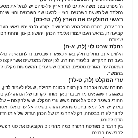
ה' מפרט בפני משה את גבולות הארץ על-פיהם יש לנהל את מסע ה
נחלתם של תשעה השבטים וחצי – למעט שני השבטים וחצי שינחלו
ראשי החולקים את הארץ (לד, טז-כט)
כבר עתה, בטרם החל מסע הכיבושים, קובע ה' מי יהיו ראשי העם
קביעה זו, בראש העם יעמדו אלעזר הכהן ויהושע בן-נון, ותחתיה
שמותם.
נחלת שבט לוי (לה, א-ח)
הלווים אינם נוחלים חלק בארץ כשאר השבטים. נחלתם אינה כולל
בעבודת המקדש ובלימוד התורה. לכן ינחלו במגרשים אשר יוקצו ס
ושמונה ערי מגורים נוספים, מתוכם שש ערים המשמשות מקלט לה
בהמשך.
ערי המקלט (לה, ט-לד)
התורה עושה אבחנה בין רוצח בכוונה תחילה, שעליו לעמוד לדין, 
בשגגה. השוגג אינו מחויב בדין, אך מותר לקרובו של הנהרג לנקום בו
ההורג בשגגה לנוס אל אחת משש ערי המקלט שיש להקצות – שלוש
בארץ ישראל המערבית. משהגיע ההורג בשגגה אל ערים אלו, אסור ל
לחזור לעירו בבטחה, רק לאחר מותו של הכהן הגדול של אותו הדו
הדם להורגו.
בין הדברים מפרטת התורה כמה מהדינים הקובעים את סוג הפשע
להרשעת הרוצח.