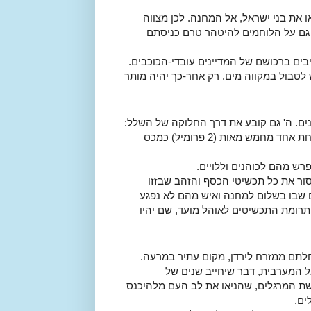
 את בני ישראל, אל המחנה. לכן מצווה
ה גם על הלוחמים להיטהר טרם כניסתם
ים ברכושם של המדיינים עובדי-הכוכבים.
לטבול במקווה מים. רק אחר-כך יהיה מותר
ם. ה' גם קובע את דרך החלוקה של השלל:
מחצית ללוחמים, והמחצית האחרת לכל העם. מן הלוחמים יש לקחת אחד מחמש מאות (2 פרומיל) כמכס
ש מהם לכוהנים וללויים.
ור את כל תכשיטי הכסף והזהב שבזזו
ם שבו בשלום למחנה ואיש מהם לא נפגע
תרומת התכשיטים לאוהל מועד, שם יהיו
נחלתם ממזרח לירדן, מקום עתיר במרעה.
 המערבית, דבר שיחייב שנים של
שת המרגלים, שהניאו את לב העם מלהיכנס
ים.