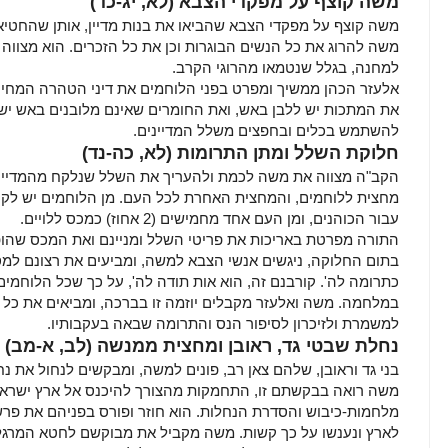
משה קוצף על מפקדי הצבא (לא, יג-כד)
משה קוצף על מפקדי הצבא שהביאו את בנות מדיין, אותן שהחטיאו
משה להרוג את כל הנשים הבוגרות וכן את כל הזכרים. הוא מצוו
למחנה, בגלל שנטמאו מהרוגי הקרב.
אלעזר הכהן ממשיך ומפרט בפני הלוחמים את דיני הטהרה המחייב
את המתכות יש ללבן באש, ואת החומרים שאינם מלובנים באש יש 
להשתמש בכלים ובחפצים משלל המדיינים.
חלוקת השלל ומתן התרומות (לא, כה-נד)
הקב"ה מצווה את משה לכמת ולהעריך את השלל שנלקח מהמדייני
עבור הכוהנים, ומן העם אחד מחמישים (2 אחוז) כמכס ללויים.
התורה מפרטת באריכות את פריטי השלל ומניינם ואת המכס שהופר
בתום החלוקה, ניגשים אנשי הצבא למשה, ומביעים את רצונם למס
כתרומה לה'. קורבנם זה, הוא אות תודה לה', על כך שכל הלוחמי
במלחמה. משה ואלעזר מקבלים יוזמה זו בברכה, ומביאים את כל 
למשמרת ולזיכרון לסיפור הנס והתרומה שבאה בעקבותיו.
נחלת שבטי גד, ראובן ומחצית ממנשה (לב, א-מב)
בני גד וראובן, שלהם צאן רב, פונים למשה, ומבקשים לנחול את 
משה רואה בבקשתם זו, התחמקות מהצורך להיכנס אל ארץ ישראל
מלחמות-כיבוש והסדרת הנחלות. הוא חוזר ופורס בפניהם את פר
לארץ ונענשו על כך קשות. משה מקביל את מבוקשם לחטא המרגל