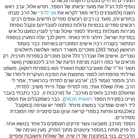
הצעירים הדתיים מנסים לחקותה ונכשלים.
נוסיף לכל הנ"ל את מועד יציאתו של הספר, חודש אלול, ערב ראש
השנה (ולמעונינים כדאי מאד לקרוא את
אני לדודי
של הרב סבתו
בחודש זה), מועד בו רבים רוכשים ספרים חדשים וגופים רבים
רוכשים ספרים בכמויות גדולות כמתנה לעובדיהם ונקבל נוסחת
מכירות מוצלחת במיוחד לספר שיכול וצריך לעניין כמעט כל איש
במדינת ישראל, חילוני ודתי כאחד. חיזוק לכך יגלה המעיין בנספח
המתאר בקצרה רבה אישים המוזכרים בשיחות. כבר בעמוד
הראשון (עמוד 283) מוזכרים משורר רומאי ושלושה תיאלוגים
נוצריים. אישים אלו שבדרך כלל אינם מוזכרים בספרות תורנית, רק
מראים עד כמה רחבה מניפת הדעת של הרב ליכטנשטיין (אשר
תואר הד"ר שלו מאוניבריסטת הווארד הוא בספרות דווקא). משפט
שדליתי מהפתיחה לספר מתמצת את הסיבה העיקרית ליחודו של
הרב והספר (עמוד 15) "ארבע שנים למדתי בהרווארד, אמר לי
הרב, ואילו שאלת אותי, מה למדתי שם? הייתי משיב: למדתי,
שהעולם מורכב והאדם מורכב". על מורכבות זו, כבר כתבתי בעבר
(עיינו בסקירת הספר
ראשית חכמה
). כבר כשמקבלים את הספר
ליד רואים שמדובר במשהו מיוחד. לספר יש עטיפה (כמקובל
באלבומים ופחות בספרי קריאה ועיון) וגם סימנייה יפה המוכרת
מסידורים.
הספר מורכב משבעה עשר פרקים העוסקים כל אחד בנושא אחר.
כל פרק פותח במספר ציטוטים מתוך הפרק, מעין טעימה של
הדברים, בנוי במתכונת של דו שיח, של שאלות ותשובות ומסיים