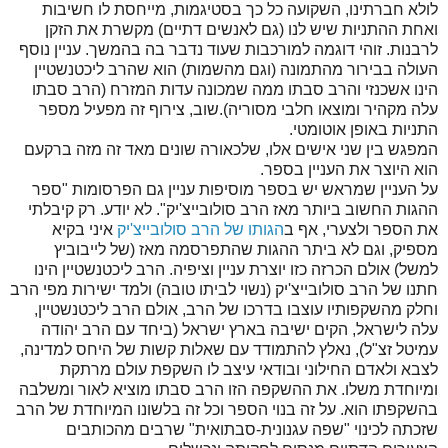
לולא חברתינו, השקועה כל כך בסטיגמות, מייחסת לו חשיבות
ואחת ההתניות שיש לנו (גם לאנשים דתיים) מקשרת את הזקן
לרבנות. זוהי דוגמה למורכבות שעוד נדבר בה בהמשך. עניין נוסף
העולה בבירור מהתמונה (וגם מהשמות) הוא שהרב ליכטנשטיין
הינו אשכנזי והרב סבתו ממה שמכונה עדות המזרח (הרב סבתו
עלה מקהיר ומוצאו חלבי מסוריה).שוב, צירוף זה מפעיל מספר
התניות באופן אוטומטי.
המפגש בין שני אישים אלו, שלכאורה שונים מאד זה מזה ברקעם
הוא היוצר את העניין בספר.
על העניין שמראש יש בספר מוסיפות עניין גם הפרסומות "ספר
ההגות החשוב ביותר מאז הרב סולובייצ'יק". לא יודע. רק קיבלתי
את הספר ולצערי, אף ב
הגותו של הרב סולובייצ'יק
איני בקיא
מספיק, וגם לא ביתר ההגות שהתפרסמה מאז (של לייבוביץ
למשל) אולם הכרזה כזו יוצרת עניין וציפיה. הרב ליכטנשטיין הינו
חתנו של הרב סולובייצ'יק (נשוי לביתו טובה) ולמד ישירות מפי הרב
וחלק מהשקפותיו עוצבו בדרכו של הרב, אולם הרב ליכטנשטיין,
עלה לישראל, הקים ישיבה בארץ ישראל (ביחד עם הרב יהודה
עמיטל זצ"ל), נאלץ להתמודד עם שאלות קשות של היחס למדינה,
לצבא ולאדם החילוני ובודאי עיצב לו השקפת עולם מרתקת
ומיוחדת משלו. את ההשקפה הזו הרב סבתו מוציא לאור ומשלבה
בהשקפתו הוא. על זה בנוי הספר וכל זה בלשונו המיוחדת של הרב
שזכתה לכינוי "שפה עגנונית-סבתואית" שרבים מהכותבים