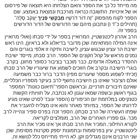
מה מייחד כל כך את הספר והאם הצלחתו היא תוצאה של פירסום
או של איכויות. התשובה כנראה מורכבת ונמצאת באמצע. שם
הספר לקוח מהפסוק "זֶה דּוֹר דֹּרְשָׁיו
מְבַקְשֵׁי פָנֶיךָ
יַעֲקֹב סֶלָה"
(תהילים כ"ד ו) ונתבונן מיהם שני הדורשים של הדור הדורשים
בספר זה.
הרב אהרון ליכטנשטיין, המרואיין בספר על ידי סבתו (ואולי מרואיין
אינה המילה המתאימה שכן מדובר בדיאלוג ולא בראיון), הינו ראש
ישיבת הר עציון שבגוש עציון, לישיבה ותיקה זו אלפי בוגרים והם
נמנים מראש על קהל הקונים של הספר. הרב סבתו, מייסד ישיבת
ההסדר במעלה אדומים, כבר מוכבר בציבור כסופר מחונן. בקרב
בוגרי הישיבה ובקרב אלו הזוכים לשמוע את שיעוריו של הרב סבתו
(זכיתי לשמוע מספר שיעורים מפיו) הדבר ברור כבר משמיעה
אולם הציבור שאינו בן הישיבה נחשף לרב בעיקר מספריו הכלליים,
שאינם חיבורים תורניים, ובראשם הספר"תיאום כוונות" המספר
בגוף ראשון ובשפה שמאז עגנון לא נכתבה, על חוויותיו הקשות
כטנקיסט במלחמת יום הכיפורים (הספר עובד לסרט שאינו מגיע
לדרגתו של הספר, במיוחד מאחר והוא אינו מצליח להעביר את
שפתו העשירה של הרב סבתו). הספר זכה בפרס ספיר ונהייה לרב
מכר. גם ספריו האחרים של הרב, מומלצים לקריאה.
לקורא החילוני, המכיר את הרב סבתו אך אינו מכיר את הרב
ליכטנשטיין, עיון בפרסומות ובתמונות יספק סקרנות מסוימת, שכן
שני הרבנים אינם מגדלים זקן. לא הייתי מתייחס כלל לנושא זה,