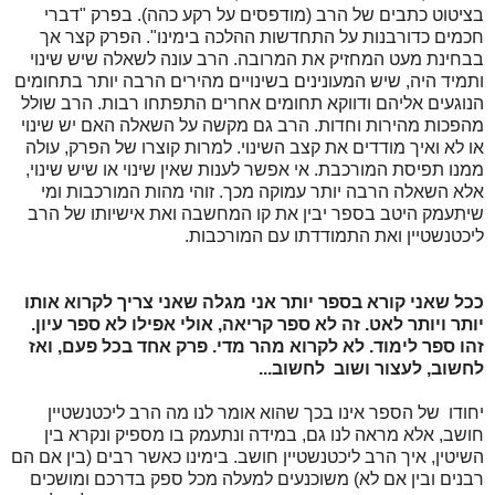
בציטוט כתבים של הרב (מודפסים על רקע כהה). בפרק "דברי
חכמים כדורבנות על התחדשות ההלכה בימינו". הפרק קצר אך
בבחינת מעט המחזיק את המרובה. הרב עונה לשאלה שיש שינוי
ותמיד היה, שיש המעונינים בשינויים מהירים הרבה יותר בתחומים
הנוגעים אליהם ודווקא תחומים אחרים התפתחו רבות. הרב שולל
מהפכות מהירות וחדות. הרב גם מקשה על השאלה האם יש שינוי
או לא ואיך מודדים את קצב השינוי. למרות קוצרו של הפרק, עולה
ממנו תפיסת המורכבת. אי אפשר לענות שאין שינוי או שיש שינוי,
אלא השאלה הרבה יותר עמוקה מכך. זוהי מהות המורכבות ומי
שיתעמק היטב בספר יבין את קו המחשבה ואת אישיותו של הרב
ליכטנשטיין ואת התמודדתו עם המורכבות.
כ
כל שאני קורא בספר יותר אני מגלה שאני צריך לקרוא אותו
יותר ויותר לאט. זה לא ספר קריאה, אולי אפילו לא ספר עיון.
זהו ספר לימוד. לא לקרוא מהר מדי. פרק אחד בכל פעם, ואז
לחשוב, לעצור ושוב לחשוב...
יחודו של הספר אינו בכך שהוא אומר לנו מה הרב ליכטנשטיין
חושב, אלא מראה לנו גם, במידה ונתעמק בו מספיק ונקרא בין
השיטין, איך הרב ליכטנשטיין חושב. בימינו כאשר רבים (בין אם הם
רבנים ובין אם לא) משוכנעים למעלה מכל ספק בדרכם ומושכים