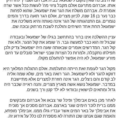
שרה מבינה שאין מקום לישמעאל בבית אברהם ושצריך להרחיק
אותו. אברהם מתרעם אולם מקבל ציווי מה' לעשות ככל אשר שרה
אומרת לו. אברהם משלח את הגר ואת ישמעאל, שהוא לפחות
כבר נער בן 16 שנה, לכיוון מצרים, אולם הגר תועה בדרך והמים
נגמרים. גם התנהגותה של הגר אינה נאותה והיא משליכה את
ישמעאל תחת אחד השיחים והולכת לשבת מרחוק ובוכה שם.
עניין ההשלכה אינו ברור בהתחשב בגילו של ישמעאל ובעבודה
שבגיל זה הוא כבר למעשה גבר. ה' שומע את קול הנער, ולא את
קול הגר. המדרשים אומרים שבאותה שעה היה ישמעאל צדיק ולכן
תפילתו נתקבלה, ולמרות כל הצרות שבני ישראל סובלים עד היום
מזרע ישמעאל, לא היה אפשר להתעלם מקולו.
מקול הגר לעומת זאת הייתה התעלמות. אולם התגלות המלאך היא
דווקא להגר ולא לישמעאל. הגר רואה באר מים, שלא שמה אליה
לב קודם והם ניצלים. הגר אינה חוזרת למצרים אלא מתיישבת
במדבר. ישמעאל נושא אשה מארץ מצרים, והנה ראייה שכבר היה
גדול ומתאים לנישואין ובוודאי לא ילד קטן ורך בשנים.
לאחר מכן באים אבימלך ופיכל שר צבאו אל אברהם ומבקשים
ממנו ברית לזכר הימים שגר בארצם. אברהם מסכים אך מוכיח
את אבימלך על באר המים אשר עבדיו גזלו ממנו. אבימלך מופתע,
והאמת שגם אנחנו שכן התורה לא מספרת לנו כלל על אירוע זה.