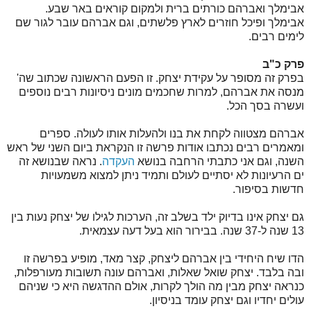
אבימלך ואברהם כורתים ברית ולמקום קוראים באר שבע.
אבימלך ופיכל חוזרים לארץ פלשתים, וגם אברהם עובר לגור שם
לימים רבים.
פרק כ"ב
בפרק זה מסופר על עקידת יצחק. זו הפעם הראשונה שכתוב שה'
מנסה את אברהם, למרות שחכמים מונים ניסיונות רבים נוספים
ועשרה בסך הכל.
אברהם מצטווה לקחת את בנו ולהעלות אותו לעולה. ספרים
ומאמרים רבים נכתבו אודות פרשה זו הנקראת ביום השני של ראש
השנה, וגם אני כתבתי הרחבה בנושא
העקדה
. נראה שבנושא זה
ים הרעיונות לא יסתיים לעולם ותמיד ניתן למצוא משמעויות
חדשות בסיפור.
גם יצחק אינו בדיוק ילד בשלב זה, הערכות לגילו של יצחק נעות בין
13 שנה ל-37 שנה. בבירור הוא בעל דעה עצמאית.
הדו שיח היחידי בין אברהם ליצחק, קצר מאד, מופיע בפרשה זו
ובה בלבד. יצחק שואל שאלות, ואברהם עונה תשובות מעורפלות,
כנראה יצחק מבין מה הולך לקרות, אולם ההדגשה היא כי שניהם
עולים יחדיו וגם יצחק עומד בניסיון.