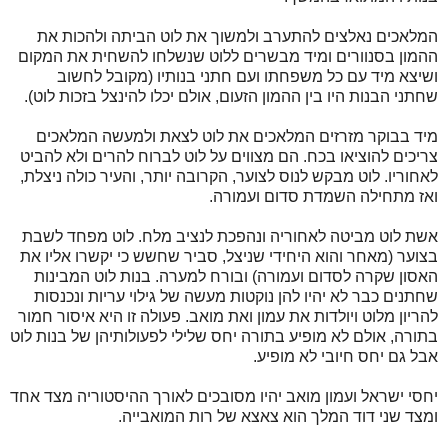
המלאכים נאלצים להתערב ולמשוך את לוט הביתה ולהכות את
ההמון בסנוורים ומיד מבשרים ללוט שנשלחו להשחית את המקום
ושיצא מיד עם כל משפחתו ועם חתני בנותיו (מקובל לחשוב
שחתני הבנות היו בין ההמון הזעום, אולם יכלו להינצל בזכות לוט).
מיד בבוקר מזרזים המלאכים את לוט לצאת ולמעשה המלאכים
צריכים להוציאו בכח. הם מצווים על לוט לברוח להרים ולא להביט
לאחוריו. לוט מבקש לנוס לצוער, הקרובה יותר, והעיר כולה ניצלת,
ואז מתחילה השמדת סדום ועמורה.
אשת לוט מביטה לאחוריה ונהפכת לנציב מלח. לוט מפחד לשבת
בצוער (מאחר והוא היחידי שניצל, סביר שחשש כי יקשרו אליו את
האסון שקרה לסדום ועמורה) ובורח למערה. בנות לוט המבינות
שחתנים כבר לא יהיו להן נוקטות מעשה של גילוי עריות ונכנסות
להריון מלוט ויולדות את עמון ואת מואב. פעולה זו היא איסור חמור
בתורה, אולם לא מופיע בתורה יחס שלילי לפעולותיהן של בנות לוט
אבל גם יחס חיובי לא מופיע.
יחסי ישראל ועמון מואב יהיו מסובכים לאורך ההיסטוריה מצד אחד
ומצד שני דוד המלך הוא צאצא של רות המואבייה.