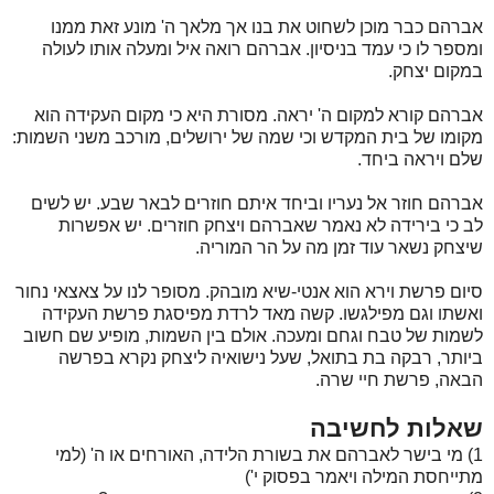
אברהם כבר מוכן לשחוט את בנו אך מלאך ה' מונע זאת ממנו
ומספר לו כי עמד בניסיון. אברהם רואה איל ומעלה אותו לעולה
במקום יצחק.
אברהם קורא למקום ה' יראה. מסורת היא כי מקום העקידה הוא
מקומו של בית המקדש וכי שמה של ירושלים, מורכב משני השמות:
שלם ויראה ביחד.
אברהם חוזר אל נעריו וביחד איתם חוזרים לבאר שבע. יש לשים
לב כי בירידה לא נאמר שאברהם ויצחק חוזרים. יש אפשרות
שיצחק נשאר עוד זמן מה על הר המוריה.
סיום פרשת וירא הוא אנטי-שיא מובהק. מסופר לנו על צאצאי נחור
ואשתו וגם מפילגשו. קשה מאד לרדת מפיסגת פרשת העקידה
לשמות של טבח וגחם ומעכה. אולם בין השמות, מופיע שם חשוב
ביותר, רבקה בת בתואל, שעל נישואיה ליצחק נקרא בפרשה
הבאה, פרשת חיי שרה.
שאלות לחשיבה
1) מי בישר לאברהם את בשורת הלידה, האורחים או ה' (למי
מתייחסת המילה ויאמר בפסוק י')