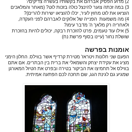
2) מדוע הפסיק אברהם את בקשותיו בעשרה צדיקים?
3) במה זכתה צוער להינצל כולה בזכות לוט? (מאחר והמלאכים
הוציאו את לוט מחוץ לעיר, יכלו להוציאו ישירות להרים)?
4) מה משמעות הפנייה של אלוקים לאברהם לפני העקדה,
ולאחריה רק מלאך ה' מדבר עימו?
5) אילו עוד טעמים, פרט להזכרת רבקה, יכולים להיות בהזכרת
שושלת נחור (עיינו בסוף פרשת נח)
אומנות בפרשה
הפעם שני חלונות ויטראז' מטירת קרדיף אשר בווילס. החלון הימני
מציג את עקידת יצחק והשמאלי את ברית בין הבתרים. אם אתם
בווילס אל תחמיצו את הביקור בטירה ובפרט את הטיול המאורגן
שמגיע גם לגינת הגג, שם תחכה לכם הפתעה אמיתית.