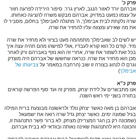
פרק כ'
אברהם יורד לאזור הנגב, לארץ גרר. סיפור הירידה לפרעה חוזר
על עצמו כמעט במדויק. אברהם מבקש משרה להציגה כאחותו.
שרה נלקחת לבית אבימלך, ה' מתגלה לאבימלך בחלום, מסביר לו
את מה שאירע ומצווה עליו להחזיר את שרה.
יש לשים לב שאבימלך מתמהמה מעט בציווי ולא מחזיר את שרה
מיד. קודם כל הוא קורא לעבדיו ,אולי למישהו מהם תהיה עצה איך
בכל זאת לשמור את שרה, אחרי זה הוא נוזף באברהם ורק לאחר
מכן הוא מחזיר את שרה. כנראה שחששו של אברהם היה מוצדק
וגרם לו לנהוג בצורה זו שוב (הרחבה במאמר על
צביעותו של
אבימלך
)
פרק כ"א
אנו מתבשרים על לידת יצחק. מפרק זה ועד סוף הפרשה קוראים
בתורה בשני ימי ראש השנה.
אברהם בן מאה כאשר יצחק נולד ולראשונה מבוצעת ברית המילה
בגיל שמונה ימים. כאשר יצחק גדל שרה רואה את ישמעאל
(שמכונה רק בן הגר המצרית) מצחק. לא ברור פשר התנהגות זו,
והכוונה היא להתנהגות שאינה נאותה ובוודאי לא בבית אברהם.