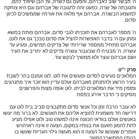
ה' מבשר שוב לאברהם, והפעם גם לשרה, על הבן שיוולד להם,
ותגובתה של שרה, כמעט זהה לתגובה של אברהם וגם היא צוחקת
למשמע הבשורה. אברהם אף מלווה את אורחיו שממשיכים לכיוון
סדום.
ה' מספר לאברהם את תוכניתו לגבי סדום, אברהם פותח במשא
ומתן עם ה' בדבר האפשרות להציל את סדום (ובכך גם את לוט).
אברהם מתחיל ממספר שרירותי של צדיקים חמישים, ומגיע עד
עשרה. ה' מבטיח לו שבעבור עשרה צדיקים לא יחריב את העיר
ושם אברהם עוצר ולא ממשיך לבקש עוד.
פרק י"ט
המלאכים מגיעים לסדום ופוגשים את לוט. לוט אמנם בחר לשבת
בעיר הרשע ולהתנתק מאברהם אולם עדיין הוא זוכר איך מתנהגים
ומזמין מיד את המלאכים לביתו. לוט אופה מצות והפרשנים
מסיקים כי הדבר אירע בפסח.
לא עובר הרבה זמן וכל אנשי סדום מתקבצים סביב בית לוט עם
דרישה חד משמעית להוציא אליהם את האנשים. לא ברור מה יעשו
באנשים אולם בוודאי הכוונה אינה למשהו טוב ולוט אפילו מציע
לתת להמון הזועם את בנותיו במקום. הצעה זו אינה ראויהויש
אומרים שעונשו על הצעה זו הוא מעשה גילוי העריות שעשו בו
בנותיו המתוארבהמשך.