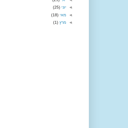
◄
יוני
(25)
◄
מאי
(18)
◄
מרץ
(1)