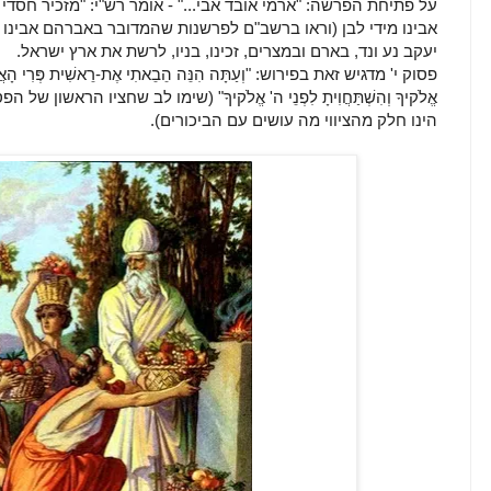
על פתיחת הפרשה: "ארמי אובד אבי..." - אומר רש"י: "מזכיר חסדי
אבינו מידי לבן (וראו ברשב"ם לפרשנות שהמדובר באברהם אבינו 
יעקב נע ונד, בארם ובמצרים, זכינו, בניו, לרשת את ארץ ישראל.
פסוק י' מדגיש זאת בפירוש: "וְעַתָּה הִנֵּה הֵבֵאתִי אֶת-רֵאשִׁית פְּרִי הָאֲדָמָה א
אֱלֹקיךָ וְהִשְׁתַּחֲוִיתָ לִפְנֵי ה' אֱלֹקיךָ" (שימו לב שחציו הראשון
הינו חלק מהציווי מה עושים עם הביכורים).