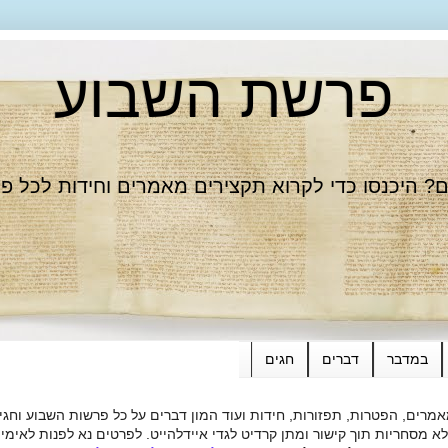
פרשת השבוע
 היכנסו כדי לקרוא תקצירים מאמרים וחידות לכל פ
במדבר
דברים
חגים
רים, הפטרות, תפזורות, חידות ועוד המון דברים על כל פרשות השבוע וחגי
ות תוך קישור ומתן קרדיט לגדי איידלהייט. לפרטים נא לפנות לאימייל dieide@yahoo.com