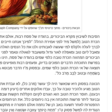
הבאת ביכורים - מתוך כרטיסי תנ"ך שהופקו על ידי Providence Lithograph Company בין 1896 ל-1913
הסיבות לשיבוץ מקרא הביכורים, בהגדה של פסח רבות, אולם אחד
הכרת הטוב (למשל מיד לפני אמירת ההלל: "לפיכך אנחנו חייבים
לברך לעלה ולקלס למי שעשה לאבותינו ולנו את כל הנסים האלה 
ומאבל ליום טוב ומאפלה לאור גדול ומשעבוד לגאולה ונאמר לפני
הביכורים המהווה הכרת טובה כלפי שמים בהגדה של פסח, הינו 
בפרשת התוכחה הדברים הפוכים בדיוק, ופעמים רבות מופיעים פ
תוצאה של אי הכרת הטוב כלפי שמים. ובפסוק מ"ז הדבר מבוטא בפירוש: " 
בְּשִׂמְחָה וּבְטוּב לֵבָב מֵרֹב כֹּל".
הכוונה בפסוק היא שכאשר היה לך עושר (מרב כל), לא עבדת את 
הטוב מגיע ולהכיר טובה על כך, עבדו אלוקים אחרים (רעיון דומה 
ויבעט). חוסר הכרת הטוב הוא הגורם לקיום הקללות הקשות ש
ובניגוד ליתר פרשות התוכחה אין בה ניחומים כלל. את הניחומים א
ההפטרות לאחר תשעה באב הן של נחמה אולם הפטרה זו מתקשר
הנגדית לה למשל פסוק ט"ו: "תַּחַת הֱיוֹתֵךְ עֲזוּבָה וּשְׂנוּאָה וְאֵין עוֹבֵר וְשַׂ