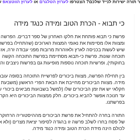
ר תורה ישירות לנייד שלכם? הצטרפו
לערוץ הטלגרם
או
לערוץ הווטצאפ
ש
כי תבוא - הכרת הטוב ומידה כנגד מידה
פרשת כי תבוא פותחת את חלקו האחרון של ספר דברים. הפרשה מ
ומצוות אלו מסיימות את נאומי המצוות הארוכים (שהתחילו בפרשת
שיש לעשות בכניסה לארץ ולאזהרות מרובות מפני עבודה זרה, אזה
תוכחה שונות. פרשת כי-תבוא מסתיימת בפרשת התוכחה הקשה 
בחוקותי), ופרשיות תוכחה נוספות מופיעות גם בפרשות ניצבים והאז
בין תחילת הפרשה, מצוות ביכורים לפרשיית התוכחה בסופה עוב
מידה. מצוות הביכורים מחייבת את הבאת הפרי הראשון (משבעת ה
חקלאי יש את זמן הביכורים שלו (למשל בשבועות מביאים ביכורי שע
עד חנוכה אפשר להביא ביכורים. חלק ממצוות הביכורים היא הקר
בפרשתנו.
התורה בחרה להתחיל את פרשת הביכורים מההיסטוריה הרחוקה: "
של פסח בחרו לשלב פרשה זו בהגדה לסיפור יציאת מצרים (ולא
לכולם הינה מידת הכרת הטוב ומידה כנגד מידה.