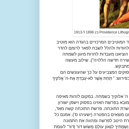
 המוטיבים המרכזיים בהגדה הוא מוטיב
 להודות ולהלל לשבח לפאר לרומם להדר
הוציאנו מעבדות לחרות מיגון לשמחה
 שירה חדשה הללויה"). שילוב מעשה
מתבקש.
סוקים המצביעים על כך שהעונשים הם
תַּחַת אֲשֶׁר לֹא-עָבַדְתָּ אֶת-ה' אֱלֹקיךָ
ה' אלוקיך בשמחה. במקום לזהות מאיפה
מובא בפרשת האזינו בפסוק וישמן ישורון
בפשרת התוכחה. פרשת התוכחה קשה מאד,
נו מוצאים בהפטרה (ישעיהו ס'). אמנם כל
ת היטב לפרשה ומהווה את התמונה
מְתִּיךְ לִגְאוֹן עוֹלָם מְשׂוֹשׂ דּוֹר וָדוֹר" לעומת