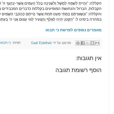
הקללה: "וְהָיִיתָ לְשַׁמָּה לְמָשָׁל וְלִשְׁנִינָה בְּכֹל הָעַמִּים אֲשֶׁר-יְנַה
הקבלות, הברזל והנחושת המופיעים בקללות כדברים המכבידים מו
והקללה: "וְנִשְׁאַרְתֶּם בִּמְתֵי מְעָט תַּחַת אֲשֶׁר הֱיִיתֶם כְּכוֹכְבֵי הַשָּׁמַיִם
במהרה בימינו ל: "הַקָּטֹן יִהְיֶה לָאֶלֶף וְהַצָּעִיר לְגוֹי עָצוּם אֲנִי ה' בְּעִתָּהּ
מאמרים נוספים לפרשת כי תבוא
פורסם על ידי
Gadi Eidelheit
תוויות:
כי-תבוא
אין תגובות:
הוסף רשומת תגובה