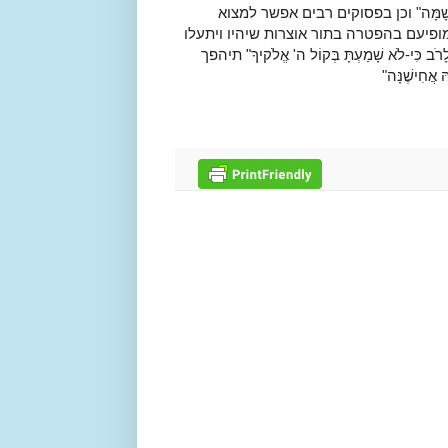
ֶגְךָ ה' שָׁמָּה" וכן בפסוקים רבים אפשר למצוא
פיעם בהפטרה בתור אוצרות שיהיו ויתעלו
 לָרֹב כִּי-לֹא שָׁמַעְתָּ בְּקוֹל ה' אֱלֹקיךָ" תיהפך
 אֲחִישֶׁנָּה"