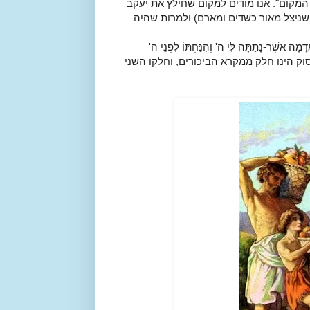
 המקום". אנו מודים למקום שחילץ את יעקב
שניצל מאור כשדים ומארם) ולמרות שהיה
ֲשֶׁר-נָתַתָּה לִּי ה' וְהִנַּחְתּוֹ לִפְנֵי ה'
 של הפסוק הינו חלק ממקרא הביכורים, וחלקו השני