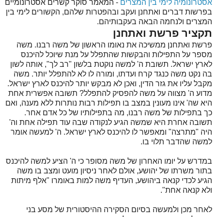
אסטרונומיה לימי בין המצרים
- המאמר סוקר קשרים אסטרונומיים
בפרשות דברים ואתחנן ועקב ובהפטרות שלהם, הקשורים לימי בין
המצרים ולנחמה הבאה בעקבותיהם.
תקציר פרשת ואתחנן
פרשת ואתחנן ממשיכה את נאומו הראשון של משה רבנו. משה
מספר על התפילות והבקשות שהתפלל על מנת שיוכל להיכנס
לארץ ישראל. תשובת ה' למשה נוקטת בלשון "רב לך", אותה לשון
בה נקט משה כנגד קרח ועדתו, ומורה לו לא להתפלל יותר. משה
מקבל עליו את גזר הדין, ואכן לא מבקש יותר להיכנס לארץ ישראל.
מדוע ה' מצווה על משה להפסיק להתפלל? תשובה אפשרית אחת
היא שה' אינו מעונין במצב בו תפילות רבות נותרות ללא מענה, ואם
כך בתפילות של משה רבנו, מה בתפילותיו של כל אדם אחר.
תשובה אחרת היא שמשה הגיע לנקודה שבה עוד תפילה אחת וה'
היה "מתרצה" ומאפשר לו להיכנס לארץ ישראל. ה' למעשה אומר
למשה שהדבר תלוי בו.
במדרש על יומו האחרון של משה מסופר כי ה' הציע למשה להיכנס
בתור משרתו של יהושע, אולם לאחר ניסיון מועט ומצב בו משה
הגיע לכדי קנאה ביהושע, העדיף משה למות באומרו "אלף מיתות
ולא קנאה אחת".
לאחר מכן ולמעשה בסיום הסקירה ההיסטורית של מסע בני