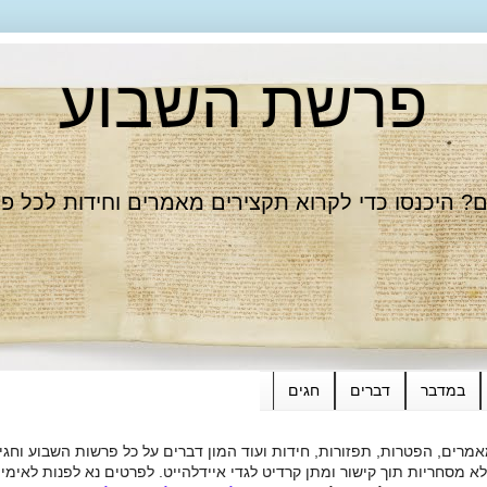
פרשת השבוע
 היכנסו כדי לקרוא תקצירים מאמרים וחידות לכל פ
במדבר
דברים
חגים
רים, הפטרות, תפזורות, חידות ועוד המון דברים על כל פרשות השבוע וחגי
ות תוך קישור ומתן קרדיט לגדי איידלהייט. לפרטים נא לפנות לאימייל dieide@yahoo.com