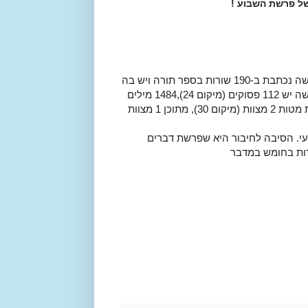
ל פרשת השבוע !
פרשת מטות היא הפרשה ה-42 בתורה וה-9 בחומש במדבר. הפרשה נכתבת ב-190 שורות בספר תורה ויש בה
9 פרשיות (מיקום 30), מתוכן 4 פרשיות פתוחות ו -5 סתומות. בפרשה יש 112 פסוקים (מיקום 24),1484 מילים
(מיקום 29) ו-5652 אותיות (מיקום 30). לפי ספר החינוך יש בפרשת מטות 2 מצוות (מיקום 30), מתוכן 1 מצוות
. הסיבה לחיבור היא שפרשת דברים
רות בחומש במדבר