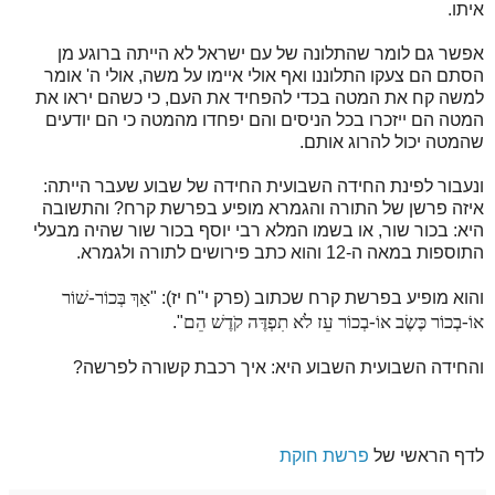
איתו.
אפשר גם לומר שהתלונה של עם ישראל לא הייתה ברוגע מן
הסתם הם צעקו התלוננו ואף אולי איימו על משה, אולי ה' אומר
למשה קח את המטה בכדי להפחיד את העם, כי כשהם יראו את
המטה הם ייזכרו בכל הניסים והם יפחדו מהמטה כי הם יודעים
שהמטה יכול להרוג אותם.
ונעבור לפינת החידה השבועית החידה של שבוע שעבר הייתה:
איזה פרשן של התורה והגמרא מופיע בפרשת קרח? והתשובה
היא: בכור שור, או בשמו המלא רבי יוסף בכור שור שהיה מבעלי
התוספות במאה ה-12 והוא כתב פירושים לתורה ולגמרא.
אַךְ בְּכוֹר-שׁוֹר
והוא מופיע בפרשת קרח שכתוב (פרק י"ח יז): "
אוֹ-בְכוֹר כֶּשֶׂב אוֹ-בְכוֹר עֵז לֹא תִפְדֶּה קֹדֶשׁ הֵם
".
והחידה השבועית השבוע היא: איך רכבת קשורה לפרשה?
לדף הראשי של
פרשת חוקת