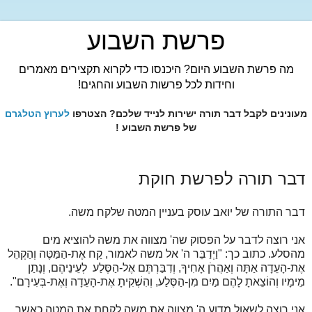
פרשת השבוע
מה פרשת השבוע היום? היכנסו כדי לקרוא תקצירים מאמרים
וחידות לכל פרשות השבוע והחגים!
מעונינים לקבל דבר תורה ישירות לנייד שלכם? הצטרפו
לערוץ הטלגרם
של פרשת השבוע !
דבר תורה לפרשת חוקת
דבר התורה של יואב עוסק בעניין המטה שלקח משה.
אני רוצה לדבר על הפסוק שה' מצווה את משה להוציא מים
מהסלע. כתוב כך: "וַיְדַבֵּר ה' אל משה לאמור, קַח אֶת-הַמַּטֶּה וְהַקְהֵל
אֶת-הָעֵדָה אַתָּה וְאַהֲרֹן אָחִיךָ, וְדִבַּרְתֶּם אֶל-הַסֶּלַע לְעֵינֵיהֶם, וְנָתַן
מֵימָיו וְהוֹצֵאתָ לָהֶם מַיִם מִן-הַסֶּלַע, וְהִשְׁקִיתָ אֶת-הָעֵדָה וְאֶת-בְּעִירָם".
אני רוצה לשאול מדוע ה' מצווה את משה לקחת את המטה כאשר