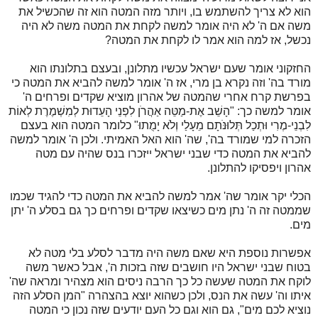
הוא לא צריך להשתמש בו, ויותר מזה המטה הוא זה שהכשיל את
משה אם ה' לא היה אומר למשה לקחת את המטה משה לא היה
נכשל, אז למה הוא אמר לו לקחת את המטה?
החזקוני אומר שעם ישראל עכשיו מתלונן, ובעצם בתלונתו הוא
מורד בה' וזה נקרא בן מרי, אז ה' אומר למשה להביא את המטה כי
בפרשת קרח אחרי שהמטה של אהרון מוציא שקדים ופרחים ה'
אומר למשה כך: "הָשֵׁב אֶת-מַטֵּה אַהֲרֹן לִפְנֵי הָעֵדוּת לְמִשְׁמֶרֶת לְאוֹת
לִבְנֵי-מֶרִי וּתְכַל תְּלוּנֹּתָם מֵעָלַי וְלֹא יָמֻתוּ" כלומר המטה הוא בעצם
הזכרה למי שמורד בה', שה' הוא האל האמיתי. ולכן ה' אומר למשה
להביא את המטה כדי שבני ישראל ייזכרו בנס שהיה עם מטה
אהרון ויפסיקו להתלונן.
הכלי יקר אומר שה' אמר למשה להביא את המטה כדי להגיד שכמו
שממטה זה ה' נתן מים כשיצאו שקדים ופרחים כך גם בסלע ה' יתן
מים.
אפשרות נוספת היא שאם משה היה מדבר לסלע בלי מטה לא
בטוח שבני ישראל היו חושבים שזה בזכות ה', אבל כאשר משה
לוקח את המטה שעשה כל כך הרבה ניסים הוא מצהיר ומראה שה'
איתו וה' עשה את הנס, ולכן כשהוא יוצא בהצהרה "המן הסלע הזה
נוציא לכם מים", גם הוא וגם כל העם יודעים שזה נכון כי המטה