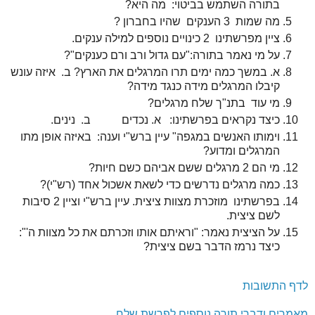
בתורה השתמש בביטוי: מה היא?
מה שמות 3 הענקים שהיו בחברון ?
ציין מפרשתינו 2 כינויים נוספים למילה ענקים.
על מי נאמר בתורה:"עם גדול ורב ורם כענקים"?
א. במשך כמה ימים תרו המרגלים את הארץ? ב. איזה עונש
קיבלו המרגלים מידה כנגד מידה?
מי עוד בתנ"ך שלח מרגלים?
כיצד נקראים בפרשתינו: א. נכדים ב. נינים.
וימותו האנשים במגפה" עיין ברש"י וענה: באיזה אופן מתו
המרגלים ומדוע?
מי הם 2 מרגלים ששם אביהם כשם חיות?
כמה מרגלים נדרשים כדי לשאת אשכול אחד (רש"י)?
בפרשתינו מוזכרת מצוות ציצית. עיין ברש"י וציין 2 סיבות
לשם ציצית.
על הציצית נאמר: "וראיתם אותו וזכרתם את כל מצוות ה'":
כיצד נרמז הדבר בשם ציצית?
לדף התשובות
מאמרים ודברי תורה נוספים לפרשת שלח