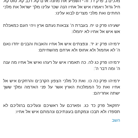
מלכים ב פרק ז ו. וה'י השמיע את מחנה ארם קול רכב קול סוס קול
חיל גדול ויאמרו איש אל אחיו הנה שכר עלינו מלך ישראל את מלכי
החתים ואת מלכי מצרים לבוא עלינו:
ישעיהו פרק ט יח. בעברת ה' צבאות נעתם ארץ ויהי העם כמאכלת
אש איש אל אחיו לא יחמלו:
ירמיהו פרק יג יד. ונפצתים איש אל אחיו והאבות והבנים יחדו נאם
ה' לא אחמול ולא אחוס ולא ארחם מהשחיתם:
ירמיהו פרק כג לה. כה תאמרו איש על רעהו ואיש אל אחיו מה ענה
ה' ומה דבר ה':
ירמיהו פרק כה כו. ואת כל מלכי הצפון הקרבים והרחקים איש אל
אחיו ואת כל הממלכות הארץ אשר על פני האדמה ומלך ששך
ישתה אחריהם:
יחזקאל פרק כד כג. ופארכם על ראשיכם ונעליכם ברגליכם לא
תספדו ולא תבכו ונמקתם בעונתיכם ונהמתם איש אל אחיו:
השב