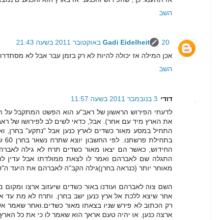
השב
20 באוקטובר 2011 בשעה 21:43
Gadi Eidelheit
אכן המילה אז יכולה להיות לא רק בזמן עבר אבל לא מסתדר
השב
דודי
3 בנובמבר 2011 בשעה 11:57
לדעתי הפירוש הראשון של ראב"ע הוא הפשט המתקבל על הד
את הארץ מיד עם אחר). אבל, כדאי לשים לב לפירושו של ר
התחיל במסע מאור כשדים לארץ כנען אבל "נתקע" בחרן, 
בתחי
החידוש, כאשר הם יצאו מאור כשדים תרח לא גילה לאברהם
התגלה שם לאברהם ואמר לו לצאת ממולדתו אבל עדין לו 
מאוחר יותר (כנראה בחרן)גילה הקב"ה לאברהם את היעד ה"סו
השם צוה לאברהם ועודנו באור כשדים שיעזוב ארצו ומקום 
אחר שיצא ללכת אל ארץ כנען ישב בחרן. ותרח לא מת עד 
רק הכתוב לא פירש שניו בצאתו מאור כשדים.ואחר שאמר אשר 
ארצה כנען. או יהיה טעם אראך הוא שאמר לו כי את כל הארץ