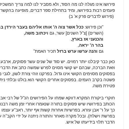
פירושו אינו מגלה לנו מה הסוד, ולא מסביר לנו למה צריך המשכיל
פעמים רבות בפירושו, ומיד בתחילת ספר דברים, מופיעה בהקשר 
(פירוש לדברים פרק א' ב)
"וכן פירוש:
ככל אשר צוה ה' אותו אליהם בעבר הירדן 
(השרים) [צ"ל השנים] עשר, גם
ויכתוב משה,
והכנעני אז בארץ,
בהר ה' יראה
,
גם
והנה ערשו ערש ברזל
תכיר האמת"
כאן כבר קיבלנו יותר רמזים. יש סוד של שנים עשר פסוקים, ארב
וזאת הברכה, שבהם יש קושי מסוים לפרש שמשה כתב את הדברים,
בפסוקים מסוימים הקושי אינו גדול. בפרקנו זוהי צורת לשון, לגבי 
פשטה בקרב העמים. בפסוקים אחרים הקושי הוא בולט ובלתי ני
פטירת משה.
חוקרי ביקורת המקרא דווקא שמחו על הפירושים הנ"ל של רבי אבר
הכותב בפירושיו שיש פסוקים בתורה שנאמרו אחרי זמן משה רבנו.
כך על ר' אבן עזרא. בפרשיות אחרות קשות אף יותר, ראב"ע עצמו יוצ
בפרשת וישלח). ובכל מקרה מאחר והתורה ניתנה על ידי הקב"ה עצמ
הדבר תלוי בידיעתו של איש.