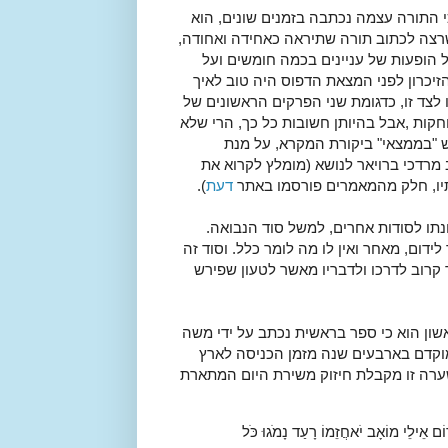
כי התורה עצמה נכתבה בזמנים שונים, הוא
שרצה לכתוב תורה שתיראה כאחידה ואחודה,
ל הופעות של עניינים בכמה חומשים ועל
זיכרון לפני המצאת הדפוס היה טוב לאיך
ו לצד זו, כדגומת שני הפרקים הראשונים של
קות ,אבל בהיותן חשובות כל כך, הרי שלא
ש "בממצאי" ביקורת המקרא, על מנת
 מרדכי ברויאר לנושא (מומלץ לקרוא את
תיו, חלק מהמאמרים פורסמו באתר
דעת
).
ונתו לסודות אחרים, למשל סוד הנבואה.
ידום, מאחר ואין לו מה לומר כלל. וסוד זה
 קרוב לדרכו ולדבריו מאשר לטעון שפירש
אשון הוא כי ספר בראשית נכתב על ידי משה
 מוקדם בארבעים שנה מזמן הכניסה לארץ
השערה זו מקבלת חיזוק משירת היום המתארת
דוֹם אֵילֵי מוֹאָב יֹאחֲזֵמוֹ רָעַד נָמֹגוּ כֹּל