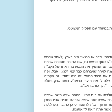
ות במיוחד עם הפסוק המצוטט.
עת: וכבר אז הכנעני היה בארץ (לאחר שכבש
אב"ע בסוף פרשת נח, שם התורה מספרת שתרח
ואברהם המשיך את המסע בהוראתו של הקב"ה
לת פרשתנו. לפי החשבון יוצא שתרח נשאר בחרן 60 שנה לאחר שאברהם כבר יצא לכנען. אבל, ופה
 את היעד הסופי. זה היה "סוד". גם הקב"ה
גילה לו את היעד. הראב"ע כותב שרק בשלב
די". כך כותב ראב"ע:
מולדתו גם בית אביו. והטעם שידע השם שתרח
אחר ששים שנה שיצא אברהם מבית אביו מחרן
אראך - גלה לו הסוד כי כן כתוב ויצאו ללכת
 אשר אתה רואה לך אתננה: