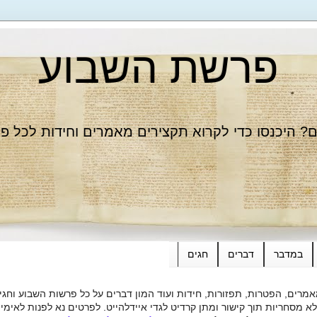
פרשת השבוע
 היכנסו כדי לקרוא תקצירים מאמרים וחידות לכל פ
במדבר
דברים
חגים
רים, הפטרות, תפזורות, חידות ועוד המון דברים על כל פרשות השבוע וחגי
ות תוך קישור ומתן קרדיט לגדי איידלהייט. לפרטים נא לפנות לאימייל dieide@yahoo.com