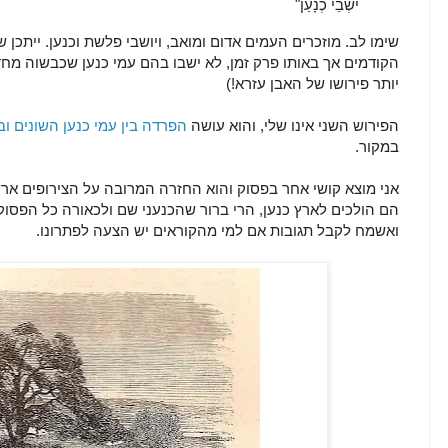
ישְׁבֵי כְנָעַן"
שימו לב. מוזכרים העמים אדום ומואב, ויושבי פלשת וכנען. ייתכ
הקודמים אך באותו פרק זמן, לא ישבו בהם עמי כנען שכבשוה מח
יותר פירושו של האבן עזרא!)
הפירוש השני אינו שלי, והוא עושה
הפרדה בין עמי כנען השונים ובי
במקור.
אני מוצא קושי אחר בפסוק והוא החזרה המרובה על הצירופים ארץ
הם הולכים לארץ כנען, הרי ברור שהכנעני שם ולכאורה כל הפסוק 
ואשמח לקבל תגובות אם למי מהקוראים יש הצעה לפתרונו.