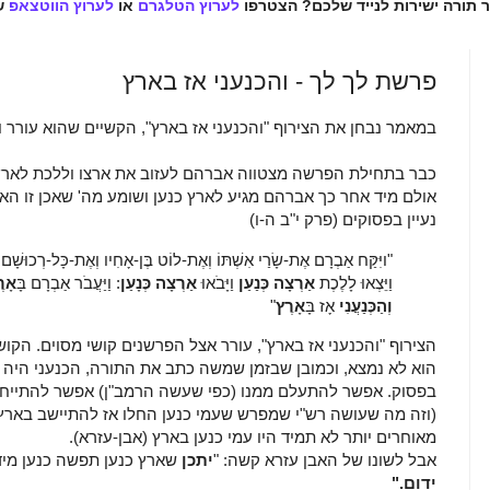
ר תורה ישירות לנייד שלכם? הצטרפו
לערוץ הטלגרם
או
לערוץ הווטצאפ
ש
פרשת לך לך - והכנעני אז בארץ
במאמר נבחן את הצירוף "והכנעני אז בארץ", הקשיים שהוא עורר 
כבר בתחילת הפרשה מצטווה אברהם לעזוב את ארצו וללכת לארץ שה
אולם מיד אחר כך אברהם מגיע לארץ כנען ושומע מה' שאכן זו ה
נעיין בפסוקים (פרק י"ב ה-ו)
"
ויִּקַּח אַבְרָם אֶת-שָׂרַי אִשְׁתּוֹ וְאֶת-לוֹט בֶּן-אָחִיו וְאֶת-כָּל-רְכוּשָׁם 
וַיֵּצְאוּ לָלֶכֶת
אַרְצָה כְּנַעַן
וַיָּבֹאוּ
אַרְצָה כְּנָעַן
:
וַיַּעֲבֹר אַבְרָם בָּ
אָר
וְהַכְּנַעֲנִי
אָז בָּ
אָרֶץ
"
הצירוף "והכנעני אז בארץ", עורר אצל הפרשנים קושי מסוים. הקו
הוא לא נמצא, וכמובן שבזמן שמשה כתב את התורה, הכנעני היה בא
בפסוק. אפשר להתעלם ממנו (כפי שעשה הרמב"ן) אפשר להתייחס ל
(וזה מה שעושה רש"י שמפרש שעמי כנען החלו אז להתיישב בארץ)
מאוחרים יותר לא תמיד היו עמי כנען בארץ (אבן-עזרא).
אבל לשונו של האבן עזרא קשה: "
יתכן
שארץ כנען תפשה כנען מיד 
ידום."