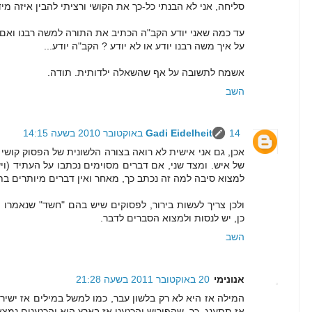
סליחה, אני לא הבנתי כל-כך את הקושי ורציתי להבין איזה מיד
עד כמה שאני יודע הקב"ה הכתיב את התורה למשה רבנו ואם
על איך משה רבנו יודע או לא יודע ? הקב"ה יודע...
אשמח לתשובה על אף שהשאלה ילדותית. תודה.
השב
14 באוקטובר 2010 בשעה 14:15
Gadi Eidelheit
אכן, גם אני אישית לא רואה בצורה הלשונית של הפסוק קושי 
של איש. ומצד שני, אם דברים מסוימים נכתבו על העתיד (ויש
למצוא סיבה למה זה נכתב כך, מאחר ואין דברים מיותרים בת
ולכן צריך לעשות בירור, לפסוקים שיש בהם "חשד" שנאמרו 
כן, יש לנסות ולמצוא הסברים לדבר.
השב
אנונימי
20 באוקטובר 2011 בשעה 21:28
המילה אז היא לא רק בלשון עבר, כמו למשל במילים אז ישיר
אז תתענג. כך, שהפירוש והכנעני אז בארץ הוא והכנענים נמצא