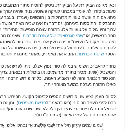
וכאן מגיעה הביקורת על הביקורת, ניסיון להוכיח מתוך הכתובים 
טעות ביסודו ולא עומד במבחני לוגיקה פשוטה. נניח שהיה עורך 
ניחא אם היה עושה טעויות מרוחקות בין חומשים (ועמדנו בעבר ע
ההבדלים והתוספות ביניהם). גם דבר זה אינו שכיח מאחר וכושר ה
ערוך והיו עולים על טעויות אלו. בתורה עצמה מופיעות "סתירות" ז
ספר בראשית, או "
שתי הגרסאות" של עשרת הדברות
, שאמנם מרוח
היה שום מקום ל"טעויות" עריכה מעין אלו. מצד שני, טוב להשתמ
להתייחס עליהם, לענות על קשיים ולבטלם, וידועה גישתו של הרב
הספר
שיטת הבחינות
המביא את מאמריו, מאמרי מתנגדיו ותגובו
נחזור לראב"ע, השימוש במילה סוד נפוץ אצלו, וניתן לפרש את כו
והמשכיל (שאינו מכיר בתורה מהשמים, או ביכולות הנבואה), צריך ל
הוא סוד הנבואה והוא לפי ראב"ע האמת, וכל זה פירוש הרבה יותר
כאילו התורה נערכה במועד מאוחר יותר.
לסיום הענין נציע שני פירושים נוספים לביטול הקושי. הפירוש הר
רבנו לפני מעמד הר סיני (ראו במאמר ל
פרשת משפטים
). זמן זה
ישראל ובהחלט ייתכן כי עמי כנען כלל לא ישבו שם באותו זמן! 
את תגובותיהם של עמי האיזור (שמות ט"ו טו):
"שָׁמְעוּ עַמִּים יִרְגָּזוּן חִיל אָחַז ישְׁבֵי פְּלָשֶׁת: אָז נִבְהֲלוּ אַלּוּפֵי אֱ