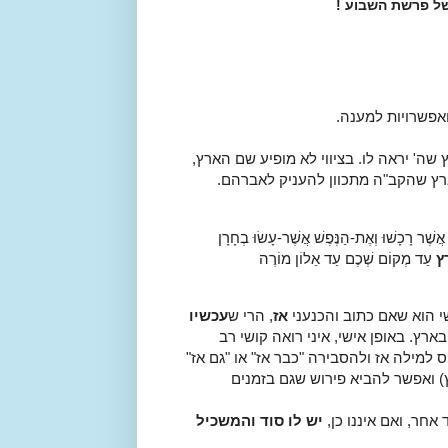
ל פרשת השבוע !
ואפשרויות למענה.
' יראה לו. בציווי לא מופיע שם הארץ,
ארץ שהקב"ה מתכוון להעניק לאברהם.
אֲשֶׁר רָכָשׁוּ וְאֶת-הַנֶּפֶשׁ אֲשֶׁר-עָשׂוּ בְחָרָן
ֶץ
עַד מְקוֹם שְׁכֶם עַד אֵלוֹן מוֹרֶה
שי הוא שאם כתוב והכנעני
אז
, הרי ש
עכשיו
רץ. באופן אישי, איני רואה קושי רב
מילה אז ולהסבירה "כבר אז" או "גם אז"
 ואפשר להביא פירוש שגם בזמנים
אחר, ואם איננו כן,
יש לו סוד והמשכיל