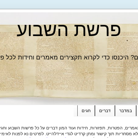
פרשת השבוע
 היכנסו כדי לקרוא תקצירים מאמרים וחידות לכל פ
במדבר
דברים
חגים
רים, הפטרות, תפזורות, חידות ועוד המון דברים על כל פרשות השבוע וחגי
ות תוך קישור ומתן קרדיט לגדי איידלהייט. לפרטים נא לפנות לאימייל dieide@yahoo.com