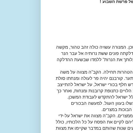
ל פרשת השבוע !
 המנורה עשויה כולה זהב טהור, מקשה
דלקתה פונים ששת נרותיה אל עבר הנר
עלותך את הנרות" ללמדו שבשעת ההדלקה
והטהרות תחילה. הקב"ה מצווה על משה
ער. קורבנם יהיה פר לעולה ומנחתו סולת
דש חלף בכורי ישראל, על ישראל להתייצב
לויים כתנופת קרובנות ומנחות, ואחר כך
כלל ישראל להתקדש לעבודת המשכן.
שלו בעוון העגל. למעשה הבכורים
הבוכות במצרים.
מצרים. הקב"ה מצווה את ישראל על-ידי
יהם לקיים את הפסח על כל הלכותיו, כולל
ים שנות שהותם במדבר שקיימו את מצוות