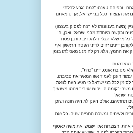
רון ובפיהם טענה: "למה נגרע לבלתי
ים את המצווה ככל בני ישראל, אך טומאתם
ן (משה בענוונותו לא רצה לפסוק בעצמו)
ניה ובקשה מיוחדת מבני ישראל. ואכן, ה'
כל כל מי שלא הצליח להקריב קורבן פסח
קורבן דינים זהים לדיני הפסח הראשון ואף
חיק את החמץ, אלא רק להימנע מאכילתו בזמן
 ההזדמנות.
א מסיבת אונס, דינו "כרת".
 עמוד הענן לעמוד אש המאיר את סביבתו.
לסימן לכל בני ישראל כי הגיע העת לצאת
שה: "קומה ה' ויפוצו אויביך וינוסו משנאיך
ות ישראל.
נים תחתיהם. אולם הענן לא היה חונה ושוכן
".
רים ולעיתים נמשכה החנייה שנים. כל זאת
 אחת. חצוצרות אלו ישמשו את משה לאסוף
ות לזיכרון לפני ה' שיושיע אותם מכל