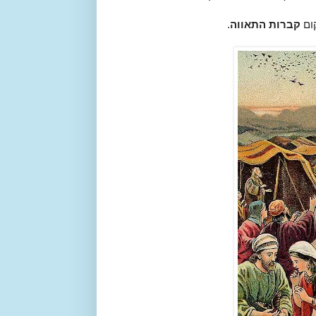
ום
קברות התאווה
.