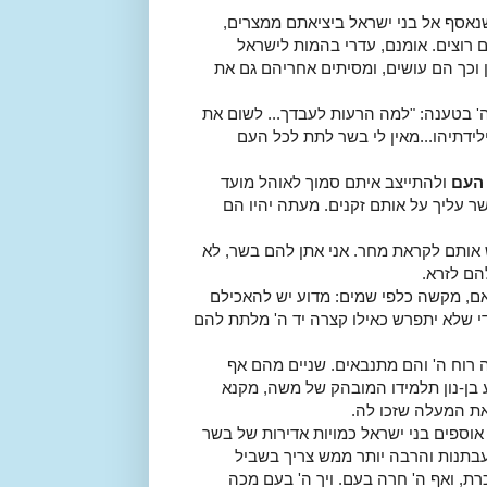
שנאסף אל בני ישראל ביציאתם ממצרים,
 רוצים. אומנם, עדרי בהמות לישראל
 וכך הם עושים, ומסיתים אחריהם גם את
' בטענה: "למה הרעות לעבדך... לשום את
לידתיהו...מאין לי בשר לתת לכל העם
 העם
ולהתייצב איתם סמוך לאוהל מועד
שר עליך על אותם זקנים. מעתה יהיו הם
 אותם לקראת מחר. אני אתן להם בשר, לא
הם לזרא.
ם, מקשה כלפי שמים: מדוע יש להאכילם
די שלא יתפרש כאילו קצרה יד ה' מלתת להם
 רוח ה' והם מתנבאים. שניים מהם אף
בן-נון תלמידו המובהק של משה, מקנא
את המעלה שזכו לה.
אוספים בני ישראל כמויות אדירות של בשר
בתנות והרבה יותר ממש צריך בשביל
רת, ואף ה' חרה בעם. ויך ה' בעם מכה