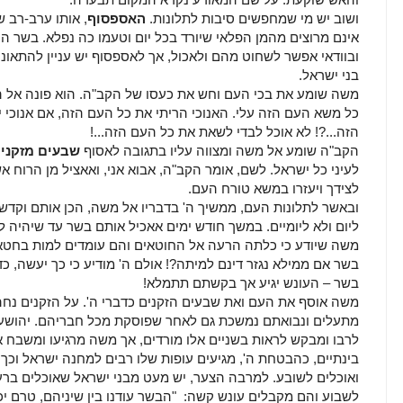
ושוב יש מי שמחפשים סיבות לתלונות.
האספסוף
, אותו ערב-רב 
אינם מרוצים מהמן הפלאי שיורד בכל יום וטעמו כה נפלא. בשר הם
ובוודאי אפשר לשחוט מהם ולאכול, אך לאספסוף יש עניין להתאונן
בני ישראל.
משה שומע את בכי העם וחש את כעסו של הקב"ה. הוא פונה אל ה
כל משא העם הזה עלי. האנוכי הריתי את כל העם הזה, אם אנוכי י
הזה...?! לא אוכל לבדי לשאת את כל העם הזה...!
הקב"ה שומע אל משה ומצווה עליו בתגובה לאסוף
שבעים מזקני
לעיני כל ישראל. לשם, אומר הקב"ה, אבוא אני, ואאציל מן הרוח א
לצידך ויעזרו במשא טורח העם.
ובאשר לתלונות העם, ממשיך ה' בדבריו אל משה, הכן אותם וקדש
ליום ולא ליומיים. במשך חודש ימים אאכיל אותם בשר עד שיהיה ל
משה שיודע כי כלתה הרעה אל החוטאים והם עומדים למות בחטא
בשר אם ממילא נגזר דינם למיתה?! אולם ה' מודיע כי כך יעשה, כ
בשר – העונש יגיע אך בקשתם תתמלא!
משה אוסף את העם ואת שבעים הזקנים כדברי ה'. על הזקנים נחה
מתעלים ונבואתם נמשכת גם לאחר שפוסקת מכל חבריהם. יהושע 
לרבו ומבקש לראות בשניים אלו מורדים, אך משה מרגיעו ומשבח 
בינתיים, כהבטחת ה', מגיעים עופות שלו רבים למחנה ישראל וכך 
ואוכלים לשובע. למרבה הצער, יש מעט מבני ישראל שאוכלים ברע
לשבוע והם מקבלים עונש קשה: "הבשר עודנו בין שיניהם, טרם יכ