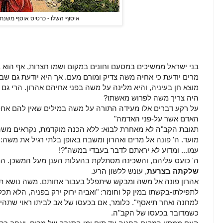
איסוף השלו - כרטיס אוסף משנת 1901
בני ישראל ממשיכים במסעם וחונים במקום ושמו חצרות, אף הוא 
מרים יודעת כי אחיה משה צדיק ומורם מעם. אך היא יודעת גם שב
מוצא חן בעיניה, והיא מלינה על משה בפני אחיהם אהרון. הרי גם 
היה צריך משה לפרוש מאשתו?
על רקע דברים אלו מעידה התורה על משה במילים שאין להם אח-ו
האדם אשר על-פני האדמה"
תגובת הקב"ה לא מאחרת לבוא: ללא הכנה מוקדמת, נקראים משה, 
מועד. ה' פונה אל מרים ואהרון ומשבח באופן בלתי רגיל את משה: "
עמו... ומדוע לא יראתם לדבר בעבדי במשה"?!
ה' כועס עליהם, והשכינה מסתלקת בהעלות הענן מעל המשכן. התו
שלקתה בצרעת
, עונש ללשון הרע.
אהרון פונה אל משה ומבקש שיתפלל בעבור אחותם. משה נושא תפיל
לתפילתו-בקשתו במין קל וחומר: "ואביה ירוק ירק בפניה, הלא תכ
למחנה ואחר תיאסף". כלומר, אם בכעסו של אב לביתו ראוי שתה
כשמדובר בכעסו של הקב"ה.