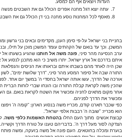
העדות ויוצאים אף הם למסע.
עתה יוצא דגל מחנה אפרים הכולל גם את השבטים מנשה וב
מאסף לכל המחנות נוסע מחנה בני דן הכולל גם את השבטי
בחניית בני ישראל על-פי סימן הענן, מקדימים ובאים בני גרשון ומר
המשכן. וכך עד בואם של הקהתים עומד המשכן מוכן על תילו, ובנ
ערב הנסיעה מהר סיני,
פונה משה אל חותנו
שהגיע בשעתו אל י
איתם בדרכם אל ארץ ישראל. יתרו משיב כי הוא מתכנן לנסוע אל 
שכן היה לאחד מהם בשבתו איתם ובראותו את הניסים והנפלאות ש
התורה שבה אל סיפור המסע מהר סיני, "דרך שלושת ימים", לשון ע
אורכה של הדרך, עשו אותה ישראל בחסדי ה' במשך יום אחד. לפני 
שהכין משה לקראת קבלת התורה ובו הונחו שברי לוחות הברית הר
אחר מקום מתאים לחניה ומכשיר את השטח לקראת בואם. גם הענן
ומכשיר את הדרך לפניהם.
כפי שכבר תארנו קודם, מכריז משה בנסוע הארון: "קומה ה' ויפוצו א
הוא מכריז: "שובה ה' רבבות אלפי ישראל".
קבוצת אנשים מתוך העם החלו
בהטחת האשמות כלפי משה
. 
הצדקה לסור מעל דרך ה'. בדבריהם טענו על טורח הדרך וקשייה.
בוערת ומכלה בחוטאים. העם פונה אל משה בזעקה, ומשה פותח ב
והאש שוקעת. על שם המאורע נקרא המקום תבערה.