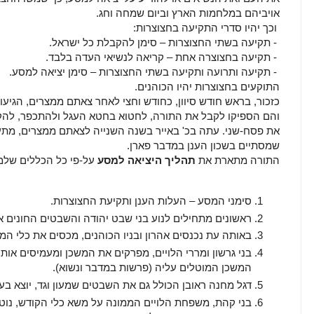
אויביהם במלחמות הארץ וביום שמחה וחג.
וכך יהיו סדרי התקיעה בחצוצרות:
- תקיעה בשתי החצוצרות – סימן להקבלת כל ישראל.
- תקיעה בחצוצרה אחת – קריאה לנשיאי העדה בלבד.
- תקיעה ותרועה ותקיעה בשתי החצוצרות – סימן יציאה למסע.
התוקעים בחצוצרות יהיו הכוהנים.
כזכור, בראש חודש סיוון, כחודש וחצי לאחר צאתם ממצרים, הגיעו
והם הספיקו לקבל את התורה, לחטוא בחטא העגל ולהתכפר, להקי
את פסח-שני. עתה בכ' באייר בשנה השנייה לצאתם ממצרים, מתעל
שמסתיים בשכון הענן במדבר פארן.
התורה מתארת את
תהליך היציאה למסע
על-פי כל הכללים שלמד
סימני המסע – העלות הענן ותקיעת החצוצרות.
ראשונים מתחילים לנוע בני שבט יהודה והשבטים החונים אי
באותה עת נכנסים אהרון ובניו הכוהנים, מכסים את כלי המ
בני גרשון ומררי הלויים, מפרקים את המשכן ומעמיסים או
המשכן המוטלים עליה (פרשות במדבר ונשוא).
דגל מחנה ראובן הכולל גם את השבטים שמעון וגד, יוצא בע
בני קהת, משפחת הלויים הממונה על משא כלי הקודש, נוטל