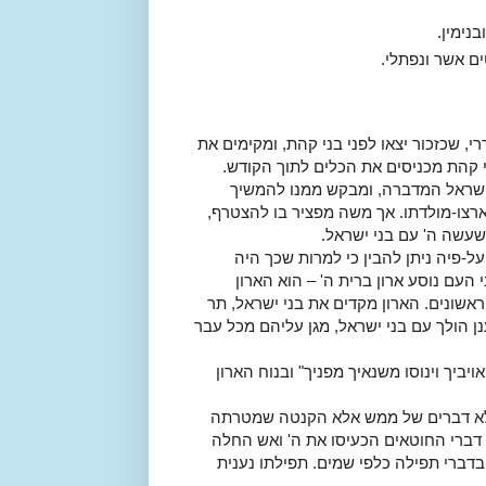
נימין.
ם אשר ונפתלי.
רי, שכזכור יצאו לפני בני קהת, ומקימים את
י קהת מכניסים את הכלים לתוך הקודש.
שראל המדברה, ומבקש ממנו להמשיך
ארצו-מולדתו. אך משה מפציר בו להצטרף,
עשה ה' עם בני ישראל.
ל-פיה ניתן להבין כי למרות שכך היה
העם נוסע ארון ברית ה' – הוא הארון
אשונים. הארון מקדים את בני ישראל, תר
 הולך עם בני ישראל, מגן עליהם מכל עבר
ויביך וינוסו משנאיך מפניך" ובנוח הארון
לא דברים של ממש אלא הקנטה שמטרתה
 דברי החוטאים הכעיסו את ה' ואש החלה
דברי תפילה כלפי שמים. תפילתו נענית