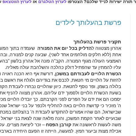
ר תורה ישירות לנייד שלכם? הצטרפו
לערוץ הטלגרם
או
לערוץ הווטצאפ
ש
פרשת בהעלותך לילדים
תקציר פרשת בהעלותך
אהרון מצטווה ל
הדליק בכל יום את המנורה
שעמדה בתוך המשכן.
אחת (ללא חלקים מולחמים אחד לשני). שבעה קנים למנורה, ובה
האמצעי העולה מגוף המנורה. הקב"ה פונה אל אהרון בלשון "בה
עליו להמתין עד שהפתיל דולק כהלכה והשלהבת עולה מאליה.
הכשרת הלויים לעבודתם במשכן
, דורשת אף היא הכנה ראויה 
להזות על הלויים מי חטאת, לכבס את בגדיהם ולגלח את ראשם בת
בלולה בשמן, ופר נוסף לחטאת. כיוון שהלויים נבחרו לעבודת הקו
בשעת הכשרת הלויים ולסמוך ידם עליהם. אהרון מצווה להניף את ה
יסמכו הם את ידם על הפרים לפני הקרבתם. כך יובדלו הלויים מ
ה' מזכיר כי קדושת הלויים באה להחליף ולכפר על בני ישראל שנכ
שבישראל, הם שהיו אמורים להתקדש לעבודת ה' בהצלתם במכת 
שבועיים לאחר הקמת המשכן, והנה מלאה שנה לצאת בני ישראל מ
משה לעשות לראשונה את
קורבן הפסח
– זכר ליציאת מצרים. על
אכילת מצות וביעור חמץ. למעשה, הייתה זו הפעם היחידה בארבע