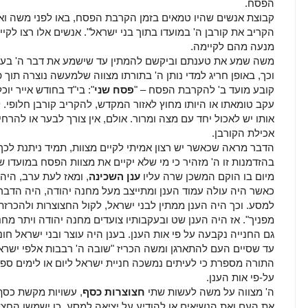
הפסח.
קבוצת אנשים שהיו טמאים בזמן הקרבת הפסח, באו לפני משה ואה
הקריב את קורבן ה' במועדו בתוך בני ישראל". אנשים אלו רצו לקי
מנעה מהם לקיימה.
משה שמע את טענתם וביקשם להמתין עד שישמע את דבר ה' בעניי
וכך, באופן חריג למדי נותן ה' בתורתו מצווה שלמעשה נוצרה תוך פ
קובע מועד ב' להקרבת הפסח – "
פסח שני
": בי"ד בחודש אייר יו
עקב טומאתו או היותו מחוץ לאזור המקדש, להקריב קורבן חלופי. ל
אותו יש לאכול יחד עם מצה ומרור. אולם, אין צורך לבער או להר
אכילת הקורבן.
הדבר מראה שכאשר יש רצון אמיתי לקיים מצוות, תמיד ניתנת לכך
בהזדמנות זו ה' מזהיר כי מי שלא יקיים את מצוות הפסח במועדו של
מיום בו הוקם המשכן שרה עליו
ענן השכינה
, ומאז לעת ערב, היה
כאשר היה עולה עמוד הענן ומתייצב מעל מחנה יהודה, היה הדבר 
למסע. וכך היה הענן ממתין לבני ישראל, לקול החצוצרות ולהכרזת מ
מפניך". אז היה הענן שט ובעקבותיו צועדים מחנה יהודה ויתר מחנ
גם החנייה נקבעה על פי אות הענן. בענן היה עוצר ובני ישראל חו
עד שסיים העם להתארגן ומשה הכריז "שובה ה' רבבות אלפי ישראל
התורה מספרת כי לעיתים נמשכה חניית ישראל ליום או לימים ספו
על-פי אות הענן.
ה' מצווה על משה לעשות שתי
חצוצרות כסף
, עשויות מקשת כסף
את העם ואת הנשיאים או להודיע על יציאה למסע, כן ישמשו החצצור