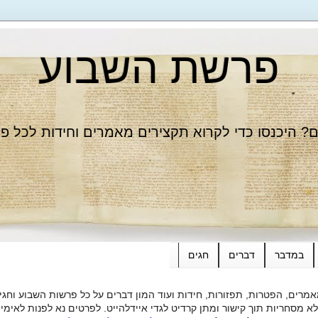
פרשת השבוע
 היכנסו כדי לקרוא תקצירים מאמרים וחידות לכל פ
במדבר
דברים
חגים
רים, הפטרות, תפזורות, חידות ועוד המון דברים על כל פרשות השבוע וחגי
ות תוך קישור ומתן קרדיט לגדי איידלהייט. לפרטים נא לפנות לאימייל dieide@yahoo.com