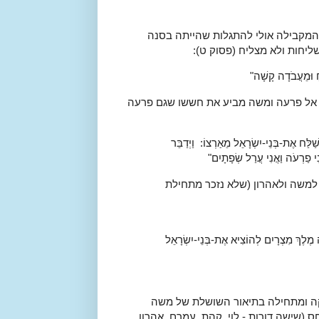
המקבילה אולי להתגלות שהייתה בסנה
יחות ולא מצליח (פסוק ט):
חַ וּמֵעֲבֹדָה קָשָׁה"
ר אל פרעה ומשה מביע את חששו שגם פרעה
ַׁלַּח אֶת-בְּנֵי-יִשְׂרָאֵל מֵאַרְצוֹ:
וַיְדַבֵּר
ִי פַרְעֹה וַאֲנִי עֲרַל שְׂפָתָיִם"
ם למשה ולאהרון (שלא נזכר מתחילת
ה מֶלֶךְ מִצְרָיִם לְהוֹצִיא אֶת-בְּנֵי-יִשְׂרָאֵל
קה ומתחילה בתיאור השושלת של משה
ס (שישה דורות - לוי, קהת, עמרם, אהרון,