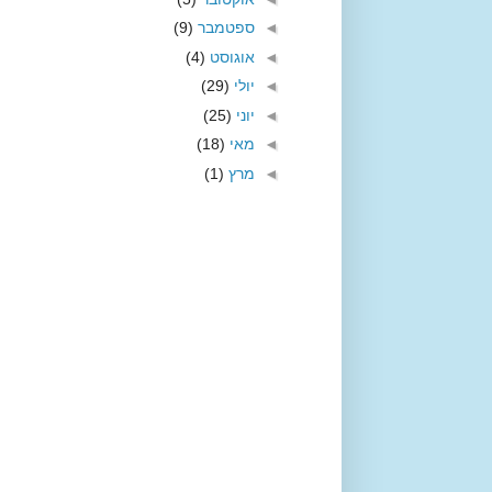
◄
ספטמבר
(9)
◄
אוגוסט
(4)
◄
יולי
(29)
◄
יוני
(25)
◄
מאי
(18)
◄
מרץ
(1)