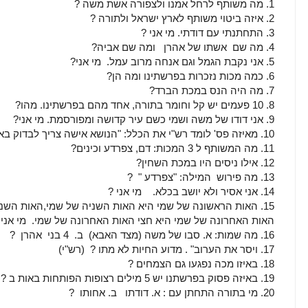
1. מה משותף לרחל אמנו ולצפורה אשת משה ?
2. איזה ביטוי משותף לארץ ישראל ולתורה ?
3. התחתנתי עם דודתי. מי אני ?
4. מה שם אשתו של אהרן ומה שם אביה?
5. אני נקבת הגמל וגם אנחה מרוב עמל. מי אני?
6. כמה מכות נזכרות בפרשתינו ומה הן?
7. מה היה הנס במכת הברד?
8. 10 פעמים יש קל וחומר בתורה, אחד מהם בפרשתינו. מהו?
9. אני דודו של משה ושמי כשם עיר קדושה ומפורסמת. מי אני?
10. מאיזה פס' לומד רש"י את הכלל: "הנושא אישה צריך לבדוק באחיה"?
11. מה המשותף ל 3 המכות: דם, צפרדע וכינים?
12. אילו ניסים היו במכת השחין?
13. מה פירוש המילה: "צפרדע " ?
14. אני אסיר ולא יושב בכלא. מי אני ?
15. האות הראשונה של שמי היא האות השניה של שמי,האות השנ
האות האחרונה של שמי היא חצי האות האחרונה של שמי. מי אני 
16. מה שמות: א. סבו של משה (מצד האבא) ב. 4 בני אהרן ?
17. ויסר את הערוב" . מדוע החיות לא מתו ? (רש"י)
18. באיזו מכה נפגעו גם הצמחים ?
19. באיזה פסוק בפרשתנו יש 5 מילים רצופות הפותחות באות ב ?
20. מי בתורה התחתן עם : א. דודתו ב. אחותו ?