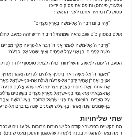
אלעזר, פינחס) ותופס את פסוקים יד-כז
פסוק כ"ח מחזיר אותנו לענין הראשי:
"וַיְהִי בְּיוֹם דִּבֶּר ה' אֶל-משֶׁה בְּאֶרֶץ מִצְרָיִם"
אולם בפסוק כ"ט שוב נראה שמתחיל דיבור חדש זהה כמעט לחלוטי
"וַיְדַבֵּר ה' אֶל-משֶׁה לֵּאמֹר אֲנִי ה' דַּבֵּר אֶל-פַּרְעֹה מֶלֶךְ מִצְרַיִם א
משֶׁה לִפְנֵי ה' הֵן אֲנִי עֲרַל שְׂפָתַיִם וְאֵיךְ יִשְׁמַע אֵלַי פַּרְעֹה"
הפעם ה' עונה למשה, והשליחות יכולה לצאת סופסוף לדרך (פרק ז'
"וַיֹּאמֶר ה' אֶל-משֶׁה רְאֵה נְתַתִּיךָ אֱלֹהִים לְפַרְעֹה וְאַהֲרֹן אָחִיךָ יִ
אֲצַוֶּךָּ וְאַהֲרֹן אָחִיךָ יְדַבֵּר אֶל-פַּרְעֹה וְשִׁלַּח אֶת-בְּנֵי-יִשְׂרָאֵל מֵאַרְ
אֶת-אֹתֹתַי וְאֶת-מוֹפְתַי בְּאֶרֶץ מִצְרָיִם:
וְלֹא-יִשְׁמַע אֲלֵכֶם פַּרְעֹה וְ
אֶת-צִבְאֹתַי אֶת-עַמִּי בְנֵי-יִשְׂרָאֵל מֵאֶרֶץ מִצְרַיִם בִּשְׁפָטִים גְּדֹלִי
עַל-מִצְרָיִם וְהוֹצֵאתִי אֶת-בְּנֵי-יִשְׂרָאֵל מִתּוֹכָם:
וַיַּעַשׂ משֶׁה וְאַהֲרֹ
בֶּן-שְׁמֹנִים שָׁנָה וְאַהֲרֹן בֶּן-שָׁלשׁ וּשְׁמֹנִים שָׁנָה בְּדַבְּרָם אֶל-פַּרְע
שתי שליחויות
מה הקשיים בפרשה? קודם כל יש חזרות מרובות על ענינים שכבר
דומה מאד להתגלות בסנה (למרות שהסגנון והתוכן מעט שונים). מ