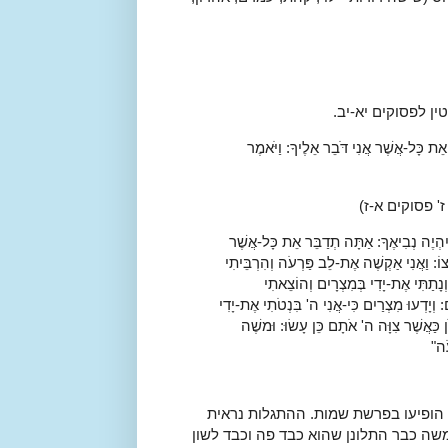
ן לפסוקים יא-יב.
ֵת כָּל-אֲשֶׁר אֲנִי דֹּבֵר אֵלֶיךָ:
וַיֹּאמֶר
 פסוקים א-ז)
הְיֶה נְבִיאֶךָ:
אַתָּה תְדַבֵּר אֵת כָּל-אֲשֶׁר
צוֹ:
וַאֲנִי אַקְשֶׁה אֶת-לֵב פַּרְעֹה וְהִרְבֵּיתִי
נָתַתִּי אֶת-יָדִי בְּמִצְרָיִם וְהוֹצֵאתִי
ם:
וְיָדְעוּ מִצְרַיִם כִּי-אֲנִי ה' בִּנְטֹתִי אֶת-יָדִי
ן כַּאֲשֶׁר צִוָּה ה' אֹתָם כֵּן עָשׂוּ:
וּמשֶׁה
ֹה"
 הופיעו בפרשת שמות. ההתגלות נראית
שה כבר התלונן שהוא כבד פה וכבד לשון