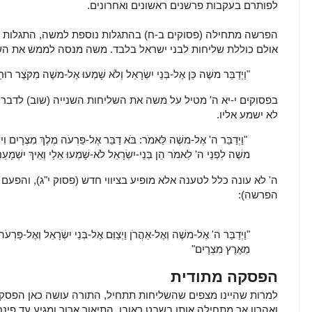
לפותרם בעקבות פרשנים ראשונים ואחרונים.
הפרשה מתחילה (פסוקים ב-ח) בהתגלות נוספת למשה, התגלות 
אולם כוללת שליחות לבני ישראל בלבד. משה מנסה לממש את השל
"וַיְדַבֵּר משֶׁה כֵּן אֶל-בְּנֵי יִשְׂרָאֵל וְלֹא שָׁמְעוּ אֶל-משֶׁה מִקֹּצֶר רוּ
בפסוקים י-יא ה' מטיל על משה את השליחות השנייה (שוב) לדב
לא ישמע אליו.
"וַיְדַבֵּר ה' אֶל-משֶׁה לֵּאמֹר:
בֹּא דַבֵּר אֶל-פַּרְעֹה מֶלֶךְ מִצְרָיִם וִיש
משֶׁה לִפְנֵי ה' לֵאמֹר הֵן בְּנֵי-יִשְׂרָאֵל לֹא-שָׁמְעוּ אֵלַי וְאֵיךְ יִשְׁמָעֵנ
ה' לא עונה כלל לטענה אלא מופיע בציווי חדש (פסוק י"ג), והפע
הפרשה):
"וַיְדַבֵּר ה' אֶל-משֶׁה וְאֶל-אַהֲרֹן וַיְצַוֵּם אֶל-בְּנֵי יִשְׂרָאֵל וְאֶל-פַּרְעֹ
מֵאֶרֶץ מִצְרָיִם"
הפסקה מתודית
למרות שהיינו מצפים שהשליחות תתחיל, התורה עושה כאן הפס
ואהרון אך מתחילה אותו בשבט ראובן. התיאור ארוך ומגיע עד פינח