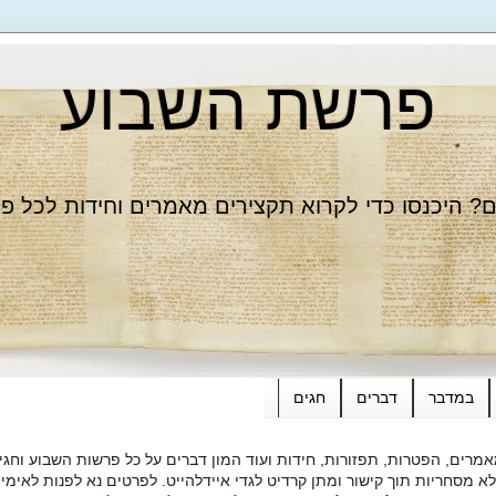
פרשת השבוע
 היכנסו כדי לקרוא תקצירים מאמרים וחידות לכל פ
במדבר
דברים
חגים
רים, הפטרות, תפזורות, חידות ועוד המון דברים על כל פרשות השבוע וחגי
ות תוך קישור ומתן קרדיט לגדי איידלהייט. לפרטים נא לפנות לאימייל dieide@yahoo.com