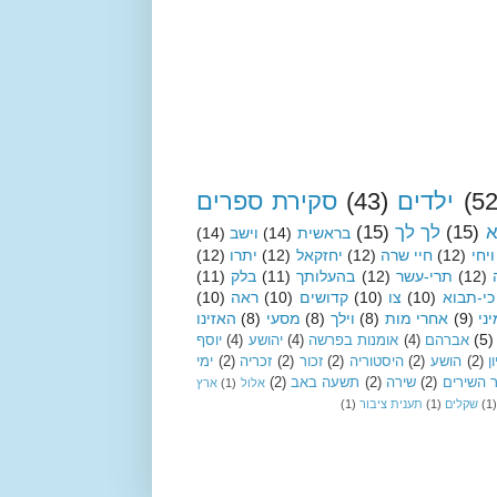
(52
ילדים
(43)
סקירת ספרים
א
(15)
לך לך
(15)
בראשית
(14)
וישב
(14)
ויחי
(12)
חיי שרה
(12)
יחזקאל
(12)
יתרו
(12)
(12)
תרי-עשר
(12)
בהעלותך
(11)
בלק
(11)
כי-תבוא
(10)
צו
(10)
קדושים
(10)
ראה
(10)
ני
(9)
אחרי מות
(8)
וילך
(8)
מסעי
(8)
האזינו
(5)
אברהם
(4)
אומנות בפרשה
(4)
יהושע
(4)
יוסף
ן
(2)
הושע
(2)
היסטוריה
(2)
זכור
(2)
זכריה
(2)
ימי
 השירים
(2)
שירה
(2)
תשעה באב
(2)
אלול
(1)
ארץ
(1)
שקלים
(1)
תענית ציבור
(1)