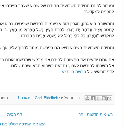
ונעבור לפינת החידה השבועית החידה של שבוע שעבר הייתה: אי
להכניס למקדש?
והתשובה היא גרזן, הגרזן מופיע פעמיים בפרשת שופטים. נביא אחת מהפעמ
לַחְטֹב עֵצִים וְנִדְּחָה יָדוֹ בַגַּרְזֶן לִכְרֹת הָעֵץ וְנָשַׁל הַבַּרְזֶל מִן
למקדש: "וְהַגַּרְזֶן כָּל-כְּלִי בַרְזֶל לֹא-נִשְׁמַע בַּבַּיִת בְּהִבָּנֹתוֹ".
והחידה השבועית השבוע היא: מה בפרשה מותר לדרוך עליו, אך א
אם אתם יודעים את התשובה לחידה אני מבקש שתרשמו אותה בתג
אל תשכחו להירשם לערוץ נתראה בשבוע הבא ושבת שלום.
לדף הראשי של
פרשת כי תצא
פורסם על ידי
Gadi Eidelheit
תגובה 1:
תוויות
רשומות חדשות יותר
דף הבית
הצג את הגירסה לטלפונים ני