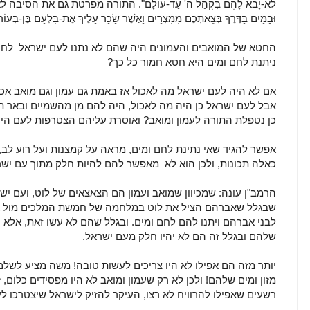
לֹא-יָבֹא לָהֶם בִּקְהַל ה' עַד-עוֹלָם". התורה מפרטת גם את הסיבה לאיסור: "
וּבַמַּיִם בַּדֶּרֶךְ בְּצֵאתְכֶם מִמִּצְרָיִם וַאֲשֶׁר שָׂכַר עָלֶיךָ אֶת-בִּלְעָם בֶּן-בְּעוֹ
החטא של המואבים והעמונים היה שהם לא נתנו לעם ישראל לחם 
ניתנת לחם ומים היא חטא חמור כל כך?
אם לא היה לעם ישראל מה לאכול אז באמת גם עמון וגם מואב אכז
אבל לעם ישראל כן היה מה לאכול, היה להם מן מהשמיים ובאר ת
כן נטפלת התורה לעמון ומואב? ואוסרת עליהם הצטרפות לעם היה
אפשר להגיד שאי נתינת לחם ומים, מראה על קמצנות ועל רוע לב,
כאלה תכונות, ולכן הוא לא מאפשר להם להיות חלק מתוך עם ישר
הרמב"ן עונה: שמכיוון שמואב ועמון הם הצאצאים של לוט, ועם י
שבגלל שאברהם הציל את לוט במלחמה של חמשת המלכים מול ארב
לבני אברהם ויתנו להם לחם ומים. ובגלל שהם לא עשו זאת, אלא ה
שלהם ובגלל זה הם לא יהיו חלק מעם ישראל.
יותר מזה הם אפילו לא היו צריכים לעשות טובה! משה מציע לשלם 
מזון ומים שלהם! ולכן לא רק שעמון ומואב לא היו מפסידים כלום
רשעים שאפילו להרוויח לא רצו, העיקר להזיק לישראל שיצטרכו לע