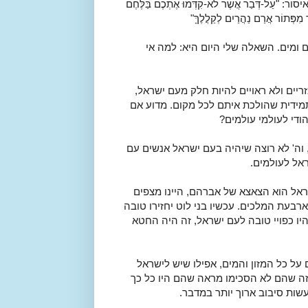
עַל-דְּבַר אֲשֶׁר לֹא-קִדְּמוּ אֶתְכֶם בַּלֶּחֶם
ר מִפְּתוֹר אֲרַם נַהֲרַיִם לְקַלֲלֶךָּ"
ומים. השאלה שלי היום היא: למה אי
ריים ולא ראויים להיות חלק מעם ישראל,
מידית שהולכת איתם לכל מקום. מדוע אם
ודי לעולמי עולמים?
 וה' לא רוצה שיהיה בעם ישראל אנשים עם
אל לעולמים.
שראל הוא הצאצא של אברהם, היינו מצפים
עת המלכים. עכשיו בני לוט יחזירו טובה
יו כפויי טובה לעם ישראל, זה היה החטא
על כל המזון והמים, אפילו שיש לישראל
, זה שהם לא הסכימו מראה שהם היו כל כך
שות סיבוב ארוך יותר במדבר.