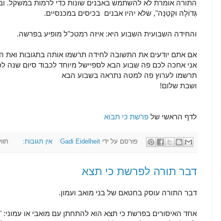
התורה אומרת לא להשתמש באבנים שונות כדי לרמות במשקל. ובאופן מילולי "
גְּדוֹלָה וּקְטַנָּה", שלא יהיו אבנים בכיסים במכנסיים.
והחידה השבועית השבוע היא: איזה רמטכ"ל מופיע בפרשה.
אם אתם יודעים את התשובה לחידה תרשמו אותה בתגובות ואת 
אני אחכה לכם פה שבוע הבא לספיישל מיוחד לכבוד סיום שנה ל
תרשמו לערוץ פה למטה נתראה בשבוע הבא
ושבת שלום!
לדף הראשי של
פרשת כי תבוא
פורסם על ידי
Gadi Eidelheit
אין תגובות:
תווי
דבר תורה לפרשת כי תצא
דבר התורה עוסק בחטאם של בני מואב ועמון.
אחד האיסורים בפרשת כי תצא הוא להתחתן עם מואבי או עמוני: "לֹא-יָבֹא עַמּו