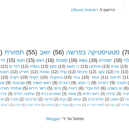
הירשם ל-
רשומות (Atom)
(7
סטטיסטיקה בפרשה
(56)
יואב
(55)
תפזורת
)
לח
(16)
ישעיהו
(16)
נשא
(16)
סוכות
(16)
ויגש
(15)
ויצא
(15)
ויר
(13)
וארא
(13)
ואתחנן
(13)
כי תשא
(13)
מקץ
(13)
בשלח
(12)
דברים
(12)
(12)
נח
(12)
עקב
(12)
פינחס
(12)
קרח
(12)
שמות
(12)
תזריע
(12)
תצווה
(11
תרומה
(11)
אמור
(10)
בהר
(10)
בחוקותי
(10)
ויקהל
(10)
ויקרא
(10)
חנוכה
(9)
ירמיהו
(9)
כי-תצא
(9)
ניצבים
(9)
ראש השנה
(9)
שבועות
(9)
שמי
(6)
טו בשבט
(6)
לוח עברי
(6)
דעות
(5)
פיוט
(5)
רשר הירש
(5)
שמחת תורה
ורה
(3)
קהלת
(3)
ראש חודש
(3)
שואה
(3)
שופטים-נביא
(3)
שלושה רגלים
(3)
ארכיו
ות
(2)
משכן
(2)
סולובייציק
(2)
עמוס
(2)
צבא
(2)
צדקה
(2)
קורבנות
(2)
שבת
(2)
שיר
מידות
(1)
יונה
(1)
לוחות הברית
(1)
מיכה
(1)
עובדיה
(1)
עופות
(1)
עלוני שבת
(1)
פרה
(1)
רמבם
מופעל על ידי
Blogger
.