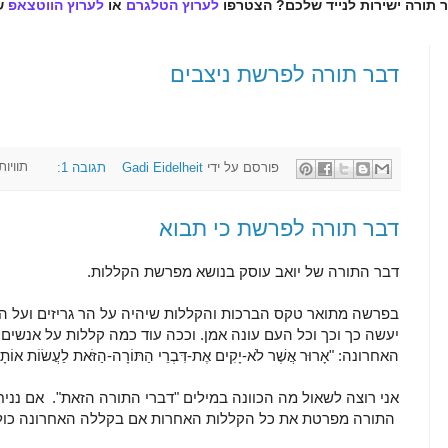
ר תורה ישירות לנייד שלכם? הצטרפו
לערוץ הטלגרם
או
לערוץ הווטצאפ
ש
דבר תורה לפרשת ניצבים
פורסם על ידי
Gadi Eidelheit
תגובה 1:
תוויות
דבר תורה לפרשת כי תבוא
דבר התורה של יואב עוסק בנושא מפרשת הקללות.
בפרשה מתואר טקס הברכות והקללות שיהיה על הר גריזים ועל הר
יעשה כך וכך וכל העם עונה אמן. וככה עוד כמה קללות על אנשים
האחרונה: "אָרוּר אֲשֶׁר לֹא-יָקִים אֶת-דִּבְרֵי הַתּוֹרָה-הַזֹּאת לַעֲשׂוֹת אוֹתָם
אני רוצה לשאול מה הכוונה במילים "דברי התורה הזאת". אם נני
התורה מפרטת את כל הקללות האחרות אם בקללה האחרונה כולן