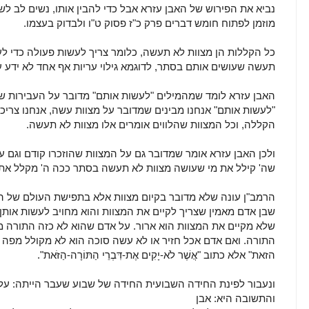
נביא את הפירוש של האבן עזרא אבל כדי להבין אותו, נשים לב ל
מוזמן לפתוח חומש דברים פרק כ"ז פסוק ט"ו ולבדוק בעצמו.
כל הקללות הן מצוות לא תעשה, כלומר צריך לעשות פעולה כדי לעב
תעשה שעושים אותם בסתר, לדוגמא גילוי עריות אף אחד לא ידע ע
האבן עזרא לומד שמהמילים "לעשות אותם" מדובר על העבירות שה
"לעשות אותם" אנחנו מבינים שמדובר על מצוות עשה, אנחנו צרי
הקללה, וכל המצוות שהלווים אומרים אלו מצוות לא תעשה.
ולכן האבן עזרא אומר שמדובר גם על המצוות שהוזכרו קודם וגם על
שה' קילל את מי שעושה מצוות לא תעשה בסתר ככה ה' מקלל את 
הרמב"ן עונה שלא מדובר בקיום מצוות אלא בתפישת העולם של 
שבן אדם מאמין שצריך לקיים את המצוות והוא מחויב לעשות אותן,
שלא מקיים את המצוות הוא ארור. על אדם שהוא לא כזה התורה 
התורה. ואם אדם אכל חזיר או לא עשה סוכה הוא לא מקולל מפה 
הזאת" אלא כתוב "אֲשֶׁר לֹא-יָקִים אֶת-דִּבְרֵי הַתּוֹרָה-הַזֹּאת".
ונעבור לפינת החידה השבועית החידה של שבוע שעבר הייתה: על 
והתשובה היא: אבן