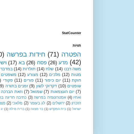
StatCounter
תוויות
הפטרה
(71)
חידות בפרשה
0)
(42)
מדע
(26)
פסח
(26)
בא
(17)
ויש
משה רבנו
(14)
שלח
(14)
תולדות
(14)
במדבר
מטות
(12)
מלכים
(12)
מצורע
(12)
משפטים
חוקת
(11)
יום כיפור
(11)
פורים
(11)
פקודי
)
שופטים
(10)
דקדוקי לשון
(9)
זמנים בתורה
(9)
(7)
יום העצמאות
(7)
שמואל
(7)
וזאת הברכה
ואחיו
(4)
אסטרונומיה בפרשה
(3)
כתיבה חריגה בת
הזכרון
(2)
ירושלים
(2)
לג בעומר
(2)
מלאכי
(2)
מצו
ישראל
(1)
בית המקדש
(1)
בר מצווה
(1)
ברית מילה
(1)
יג 