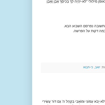
לֹא-יִהְיֶה לְךָ בְּכִיסְךָ אֶבֶן וָאָבֶן
התשובה נפרסם השבוע הבא.
כמה דקות על הפרשה.
ות:
יואב
,
כי-תבוא
ֹנִי וּמוֹאָבִי בִּקְהַל ה' גַּם דּוֹר עֲשִׂירִי