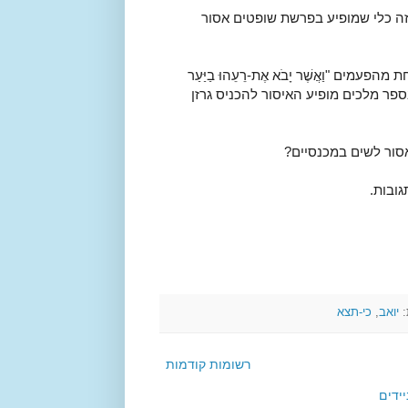
זה כלי שמופיע בפרשת שופטים אסור
ים "וַאֲשֶׁר יָבֹא אֶת-רֵעֵהוּ בַיַּעַר
-הָעֵץ...". בספר מלכים מופיע האיסור להכניס גרזן
סור לשים במכנסיים?
ובות.
:
יואב
,
כי-תצא
רשומות קודמות
ידים