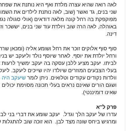
לאה רואה שהיא עצרה מלדת ואף היא נותנת את שפחתה 
שני בנים, גד ואשר (שוב, לאה נותנת לילדים את השמו
מפוקפקת בה רחל קונה מלאה דודאים (אולי סגולה נגד
באוהלה, לאה הרה שוב ויולדת עוד שני בנים, יששכר וז
דינה.
סוף סוף אלוקים זוכר את רחל ושומע אליה (ומכאן שרח
ורחל יולדת את יוסף. לאחר שיוסף נולד וליעקב יש בנים
לביתו. יעקב מציע ללבן עסקה בה יעקב ימשיך לרעות 
בעלי הצבעים המוזרים שיולדו יהיו שייכים ליעקב. ליעק
וולדות נקודים עקודים וטלואים. ניתן לומר
שיעקב היה ב
ושגם הורים שאינם נראים בעלי תכונה מסוימת יכולים ל
שאינו דומיננטי).
פרק ל"א
עדרו של יעקב הלך וגדל. יעקב שומע את דברי בני לב
ומרגיש ביחס שונה מצד לבן. הוא זוכה שוב להתגלות ש