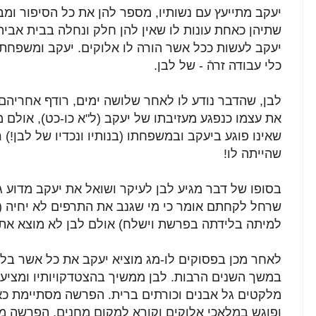
יעקב מתייעץ עם נשותיו, מספר להן את כל הסיפור ומב
שתיהן כאחת עונות לו שאין להן חלק ונחלה בבית אביהן
יעקב לעשות ככל אשר הורה לו אלוקים. יעקב ומשפחתו
כלי עבודה זרהֿ - של לבן.
לבן, שהדבר נודע לו לאחר שלושה ימים, רודף אחריהם
את עצמו כנפגע מעזיבתו של יעקב (ל"א כו-כט), אולם 
שאינו פוגע ביעקב ובמשפחתו (בנותיו ונכדיו של לבן!
שהייתה לו!
בסופו של דבר מגיע לבן לעיקר ושואל את יעקב מדוע גנ
שרחל לקחתם אומר כי מי שגנב את התרפים לא יחיה (ו
למיתה בלידתה בפרשת וישלח) אולם לבן לא מוצא את
לאחר מכן בפסוקים לו-מג מוציא יעקב את כל אשר בלב
במשך השנים הרבות. לבן ממשיך בהצטדקויותיו ומציע 
מלקטים גל אבנים וכורתים ברית. הפרשה מסתיימת כא
ופוגש במלאכי אלוקים וקורא למקום מחנים. הפרשה 