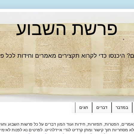
פרשת השבוע
 היכנסו כדי לקרוא תקצירים מאמרים וחידות לכל פ
במדבר
דברים
חגים
רים, הפטרות, תפזורות, חידות ועוד המון דברים על כל פרשות השבוע וחגי
ות תוך קישור ומתן קרדיט לגדי איידלהייט. לפרטים נא לפנות לאימייל dieide@yahoo.com