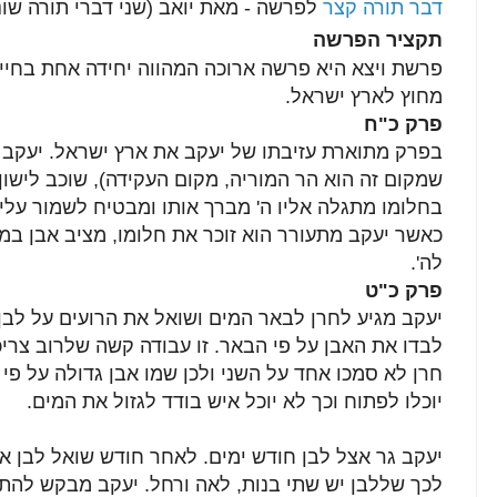
דבר תורה קצר
לפרשה - מאת יואב (שני דברי תורה שונ
תקציר הפרשה
פרשת ויצא היא פרשה ארוכה המהווה יחידה אחת בחיי 
מחוץ לארץ ישראל.
פרק
כ"ח
בפרק מתוארת עזיבתו של יעקב את ארץ ישראל. יעקב 
שמקום זה הוא הר המוריה, מקום העקידה), שוכב לישון
בחלומו מתגלה אליו ה' מברך אותו ומבטיח לשמור עליו
כאשר יעקב מתעורר הוא זוכר את חלומו, מציב אבן ב
לה'.
פרק כ"ט
יעקב מגיע לחרן לבאר המים ושואל את הרועים על לבן.
לבדו את האבן על פי הבאר. זו עבודה קשה שלרוב צריכ
חרן לא סמכו אחד על השני ולכן שמו אבן גדולה על פי 
יוכלו לפתוח וכך לא יוכל איש בודד לגזול את המים.
יעקב גר אצל לבן חודש ימים. לאחר חודש שואל לבן את
לכך שללבן יש שתי בנות, לאה ורחל. יעקב מבקש להתח