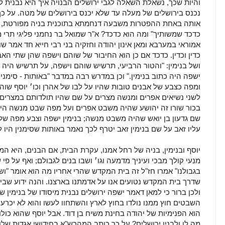
והיות שכך, נשאלת השאלה לגבי ירושלים הבנויה איך היא נבנית 
נכנס בירושלים של מעלה עד שלא יכנס בירושלים של מטה. על כך 
אותה באחת ההפטרות משבעה דנחמתא בתוכנית בניה מפורטת, ר
כדכד שמשותיך" ומה הוא כדכד? א"ר שמואל בר נחמני פליגי תרי מ
אמוראי במערבא ומאן אינון יהודה וחזקיה בני רבי חייא חד אמר 
כדין וכדין. כדכד אם כן הוא החיבור של שוהם וישפה שהן שתי האב
ושל בנימין: "והטור הרביעי, תרשיש שוהם וישפה, על תרשיש היה 
ישפה היה כתוב בנימין." וכן במדרש רבה במדבר "באותות - סימנין
ומפה כצבע של אבנים טובות שהיו על לבו של אהרן וכו׳ יוסף שוה
לשני נשיאים אפרים ומנשה מצרים על שם שהיו תולדותם במצרים 
בכור שורו זה יהושע שהיה משבט אפרים ועל מפה שבט מנשה היה 
שם גדעון בן יואש שהיה משבט מנשה; בנימין ישפה וצבע מפה שלו
עליו זאב על שם בנימין זאב יטרף לכך נאמר באותות שסימנין היו ל
יוסף ובנימין, בניה של רחל אמנו, עקרת הבית, אם הבנים, היא המ
מנעי קולך מבכי ועיניך מדמעה וגו׳ ושבו בנים לגבולם; ואף על פי
בגבולנו" אמרו חז"ל זה בית המקדש שהרי אחריו מה הוא אומר "ושם
שדרך בית המקדש נטועים אנו על אדמתנו בארצנו. והנה ידוע שב
ולכן ברור כי למאן דאמר ישפה ירושלים נבנית מיסודו של בנימין ש
השבטים חוץ ממנו נולדו בחוץ לארץ והשתחוו לעשו והוא לא יכרע ו
הוא הפנימיות של יהודה בחינת משיח בן דוד. אבל יוסף שהוא כולו כ
מה לו ולבנין ירושלים? על כך כותב המהרש"א בחידושי אגדות שלו