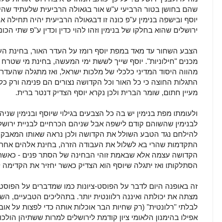
שהם בחושן בטור הרביעי ע"ש אור בגאולה הרביעית שלעתיד שהי
יוסף ובישפה בנימין ע"פ כונה זו דבגאולה הרביעית יהיה תחילה או
ירושלים שהוא בחלקו של בנימין וזהו להוי כדין וכדין ע"פ שתי הכונ
הצבע השחור עד מאד במפת יוסף רומז על העדר האור, בחינת העל
מכנים "חילוניות". יוסף שייך לששת ימי המעשה, בחינת מי שטר
מהווה היסוד המדיני כלכלי של מלכות ישראל, ואז מתגלה שהעדר
התגלות החוצה כי כל האור וכל הקדושה נצורים הם פנימה ורק כלפ
מעיין חתום, שומר הברית ולכן נקרא יוסף הצדיק דנטר ברית.
ולעומתו מפת בנימין יש בה כל הצבעים בגילוי שיוסף ובנימין שני
לבנימין שהשוהם קודם לישפה אבל שניהם הכרחיים לבניית ירושלי
להילחם נגד הטבע השולל את הקדושה ולכן נראה שאותו המאבק ב
התקדמות שהרי בא לשלול את העבודה הזרה, בחינת אלהים אחרי
הקדושה עצמה אלא שבאמת זוהי הבחינה של הסתר פנים - כאשר יח
הסתלקותו ואז יתגלה שיוסף הוא הצדיק כאשר יחזיר את הקדימה ל
זה באופנה היום לדבר על הפוסט-ציונות כמו שמדברים על הפוסט-
מצתה את יכולתה ואיננה רלוונטית יותר. בתהליכים הטבעיים, הש
לבלתי "רלונטית" (רק שחיות הבר אוכלות אותה כדי לפצות על אובד
אפילו בהימנון הלאומי ציון קודמת לירושלים למרות ששתיהן הולכו