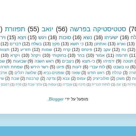
(7
סטטיסטיקה בפרשה
(56)
יואב
(55)
תפזורת
)
לח
(16)
ישעיהו
(16)
נשא
(16)
סוכות
(16)
ויגש
(15)
ויצא
(15)
ויר
(13)
וארא
(13)
ואתחנן
(13)
כי תשא
(13)
מקץ
(13)
בשלח
(12)
דברים
(12)
(12)
נח
(12)
עקב
(12)
פינחס
(12)
קרח
(12)
שמות
(12)
תזריע
(12)
תצווה
(11
תרומה
(11)
אמור
(10)
בהר
(10)
בחוקותי
(10)
ויקהל
(10)
ויקרא
(10)
חנוכה
(9)
ירמיהו
(9)
כי-תצא
(9)
ניצבים
(9)
ראש השנה
(9)
שבועות
(9)
שמי
(6)
טו בשבט
(6)
לוח עברי
(6)
דעות
(5)
פיוט
(5)
רשר הירש
(5)
שמחת תורה
ורה
(3)
קהלת
(3)
ראש חודש
(3)
שואה
(3)
שופטים-נביא
(3)
שלושה רגלים
(3)
ארכיו
ות
(2)
משכן
(2)
סולובייציק
(2)
עמוס
(2)
צבא
(2)
צדקה
(2)
קורבנות
(2)
שבת
(2)
שיר
מידות
(1)
יונה
(1)
לוחות הברית
(1)
מיכה
(1)
עובדיה
(1)
עופות
(1)
עלוני שבת
(1)
פרה
(1)
רמבם
מופעל על ידי
Blogger
.