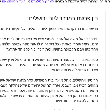
ר תורה ישירות לנייד שלכם? הצטרפו
לערוץ הטלגרם
או
לערוץ הווטצאפ
ש
בין פרשת במדבר ליום ירושלים
פרשת במדבר נקראת תמיד סמוך ליום ירושלים ועל הקשר ביניהם
"וידבר ד׳ אל-משה ואל אהרן לאמר: איש על דגלו באתת לבית אבת
יחנו". רש"י אומר: באתת - כל דגל יהיה לו אות מפה צבועה תלויה 
אחד כגון אבנו הקבועה בחושן, ומתוך כך יכיר כל אחד את דגלו.
ספר במדבר ידוע כספר מסעות בני ישראל מהר סיני אל ארץ ישראל
הפותחת באותו מסע לענינא דיומא שהוא יום ירושלים. ירושלים הב
שבטים שבטי י"ה עדות לישראל.
הר סיני וירושלים, אהל מועד ובית המקדש, סדר מחנה ישראל איש ע
מזוהים לבית אב ולשבט, ואחדותה של ירושלים שלא נחלקה לשבטי
מתאחדים השבטים או ליתר דיוק מתחברים יחד. ולפי הרמז בפירו
כגון אבנם בחושן מצדו של אהרן שלשניהם נאמרה פרשה זו. הלא
המהוה לה גם יחד יסוד ויעוד.