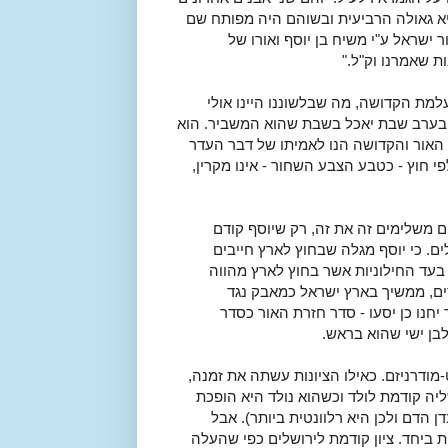
א גאולה הרביעית ובשוהם היה מפותח שם
ר ישראל ע"י משיח בן יוסף ואורו של
ות שאמרנו וק"ל."
מת הקדושה, מה שבלשוננו היינו אולי
ח בערב שבת יאכל בשבת שהוא המשביר. הוא
 האור והקדושה הנו לאמיתו של דבר העדר
י חוץ - כטבע הצבע השחור - אינו מקרין,
הם משלימים זה את זה, רק שיוסף קודם
ם. כי יוסף מגלה שבחוץ לארץ חייבים
עד החילוניות אשר בחוץ לארץ מהווה
ם, ממשיך בארץ ישראל כמאבק נגד
נו כן יסעו - סדר חזרת האור כסדר
בן ישי שהוא בראש.
מודרניזם. כאילו הציונות עשתה את זמנה,
ליה קודמת לולד וכשהוא נולד היא הופכת
ן הדם ולכן היא רלוונטית ביותר). אבל
ת ביחד. ציון קודמת לירושלים כפי שהעלה