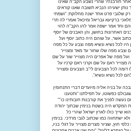
לאחר חורבנה? שהרי נשבע הקב"ה שאינו
נותן ישעיהו הנביא תשובה שאנו קוראים
ק שלגבי פרט אחד ישנה מחלוקת: "ושמתי
לאכי ברקיעא גבריאל ומיכאל ואמרי לה תרי
שוהם וחד אמר ישפה אמר להו הקב"ה להוי
נים האחרונות בחושן, והן האבנים של יוסף
כתוב אשר, על שוהם היה כתוב יוסף ועל
 היו לכל נשיא ונשיא מפה וצבע על כל מפה
ם וצבע מפה שלו שחור עד מאד ומצוייר
ועל מפה של אפרים היה מצוייר שור על שם
מצוייר ראם על שם וקרני ראם קרניו על
 דומה לכל הצבעים לי"ב הצבעים ומצוייר
הם לכל נשיא ונשיא".
בכה על בניה אליה מיועדים דברי התנחומין
 שגבולם כפשוטו, על תפילתנו "ותטענו
 נעשה לפניך את קורבנות חובותינו כו׳"
ית המקדש היה בשטח בנימין שבתוך יהודה
הוא שייך כולו לארץ ישראל שהרי כל
לא ישתחווה כמו שכתוב לגבי מרדכי. בנימין
לפי חוץ, שציור מצרים מצוייר על דגלי בניו,
 על הגמרא דלעיל: "והם שני אבנים אחרונים