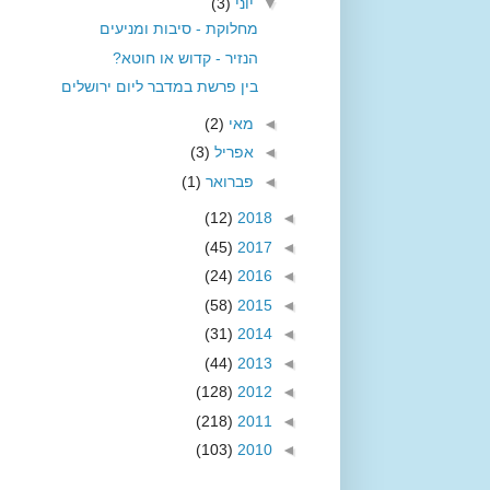
▼
יוני
(3)
מחלוקת - סיבות ומניעים
הנזיר - קדוש או חוטא?
בין פרשת במדבר ליום ירושלים
◄
מאי
(2)
◄
אפריל
(3)
◄
פברואר
(1)
(12)
2018
◄
(45)
2017
◄
(24)
2016
◄
(58)
2015
◄
(31)
2014
◄
(44)
2013
◄
(128)
2012
◄
(218)
2011
◄
(103)
2010
◄