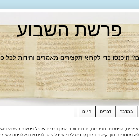
פרשת השבוע
 היכנסו כדי לקרוא תקצירים מאמרים וחידות לכל פ
במדבר
דברים
חגים
רים, הפטרות, תפזורות, חידות ועוד המון דברים על כל פרשות השבוע וחגי
ות תוך קישור ומתן קרדיט לגדי איידלהייט. לפרטים נא לפנות לאימייל dieide@yahoo.com