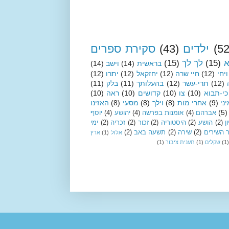
(52
ילדים
(43)
סקירת ספרים
א
(15)
לך לך
(15)
בראשית
(14)
וישב
(14)
ויחי
(12)
חיי שרה
(12)
יחזקאל
(12)
יתרו
(12)
(12)
תרי-עשר
(12)
בהעלותך
(11)
בלק
(11)
כי-תבוא
(10)
צו
(10)
קדושים
(10)
ראה
(10)
ני
(9)
אחרי מות
(8)
וילך
(8)
מסעי
(8)
האזינו
(5)
אברהם
(4)
אומנות בפרשה
(4)
יהושע
(4)
יוסף
ן
(2)
הושע
(2)
היסטוריה
(2)
זכור
(2)
זכריה
(2)
ימי
 השירים
(2)
שירה
(2)
תשעה באב
(2)
אלול
(1)
ארץ
(1)
שקלים
(1)
תענית ציבור
(1)