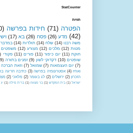
StatCounter
תוויות
הפטרה
(71)
חידות בפרשה
0)
(42)
מדע
(26)
פסח
(26)
בא
(17)
ויש
משה רבנו
(14)
שלח
(14)
תולדות
(14)
במדבר
מטות
(12)
מלכים
(12)
מצורע
(12)
משפטים
חוקת
(11)
יום כיפור
(11)
פורים
(11)
פקודי
)
שופטים
(10)
דקדוקי לשון
(9)
זמנים בתורה
(9)
(7)
יום העצמאות
(7)
שמואל
(7)
וזאת הברכה
ואחיו
(4)
אסטרונומיה בפרשה
(3)
כתיבה חריגה בת
הזכרון
(2)
ירושלים
(2)
לג בעומר
(2)
מלאכי
(2)
מצו
ישראל
(1)
בית המקדש
(1)
בר מצווה
(1)
ברית מילה
(1)
יג 