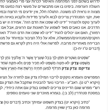
לדרוש בשלום לפני המלחמה והאיסור לכרות עצי פרי כאמצעי לחץ
העגלה הערופה. בימינו בו אנו מתבשרים על מעשי רצח כמעט מדי יו
מצווה זו נראית לנו משונה. התגלה חלל, אין יודעים מי הרוצח וב
זאת, זקני הסנהדרין צריכים לבוא ולערוך מדידות ולקבוע באיזה תח
לערוך טקס ולהצהיר "ידינו לא שפכו את הדם הזה". אמירה זו יש ב
הדרכים. אנו כואבים מאד לשמוע על תאונות עם הרוגים, אבל אם א
רמזור), האם אנו יכולים להגיד "ידינו לא שפכו את הדם הזה"? האח
הזקנים/המנהיגים/הממשלה, אלא על כלל הציבור ובמיוחד על מנהיג
הבריחה מאחריות מרובה. לפרשה אולי היה ניתן לקרוא גם פרשת
(דברים ט"ז יח-כ):
"שֹׁפְטִים וְשֹׁטְרִים תִּתֶּן-לְךָ בְּכָל-שְׁעָרֶיךָ אֲשֶׁר ה' אֱלֹקיךָ נֹתֵן לְךָ
מִשְׁפַּט-
צֶדֶק
:
לֹא-תַטֶּה מִשְׁפָּט לֹא תַכִּיר פָּנִים וְלֹא-תִקַּח שֹׁחַד כִּי
צַדִּיקִם
:
צֶדֶק
צֶדֶק
תִּרְדֹּף לְמַעַן תִּחְיֶה וְיָרַשְׁתָּ אֶת-הָאָרֶץ אֲשֶׁ
המפרשים והגמרא נזקקים לריבוי המילה צדק וגם לחזרה על הציוו
(ויקרא י"ט ט). ראב"ע - הריבוי נועד להבטיח שתקבל את הצדק ג
רש"י מפרש שגם הדיינים צריכים לשפוט בצדק וגם אתה כיחידי, ל
במסכת סנהדרין (לב ב:). בגמרא מוזכרים שני טעמים נוספים:
"כתיב (ויקרא יט) בצדק תשפוט עמיתך וכתיב (דברים טז)
צד
מרומה כאן בדין שאין מרומה.