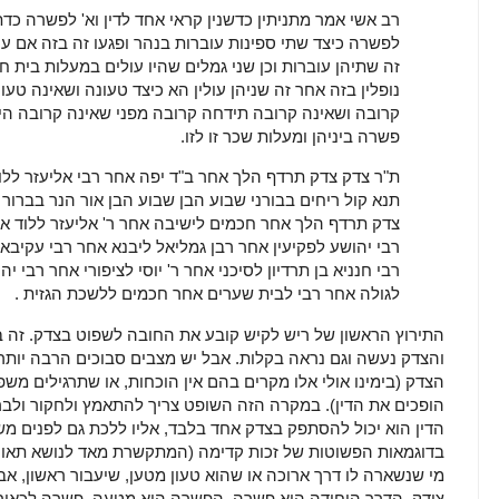
רב אשי אמר מתניתין כדשנין קראי אחד לדין וא' לפשרה כד
לפשרה כיצד שתי ספינות עוברות בנהר ופגעו זה בזה אם ע
זה שתיהן עוברות וכן שני גמלים שהיו עולים במעלות בית חור
נופלין בזה אחר זה שניהן עולין הא כיצד טעונה ושאינה טע
קרובה ושאינה קרובה תידחה קרובה מפני שאינה קרובה היו
פשרה ביניהן ומעלות שכר זו לזו.
ת"ר צדק צדק תרדף הלך אחר ב"ד יפה אחר רבי אליעזר ללוד 
תנא קול ריחים בבורני שבוע הבן שבוע הבן אור הנר בבר
צדק תרדף הלך אחר חכמים לישיבה אחר ר' אליעזר ללוד אחר 
רבי יהושע לפקיעין אחר רבן גמליאל ליבנא אחר רבי עקיבא
רבי חנניא בן תרדיון לסיכני אחר ר' יוסי לציפורי אחר רבי י
לגולה אחר רבי לבית שערים אחר חכמים ללשכת הגזית .
התירוץ הראשון של ריש לקיש קובע את החובה לשפוט בצדק. זה בד
והצדק נעשה וגם נראה בקלות. אבל יש מצבים סבוכים הרבה יותר 
הצדק (בימינו אולי אלו מקרים בהם אין הוכחות, או שתרגילים מש
הופכים את הדין). במקרה הזה השופט צריך להתאמץ ולחקור ולברר
הדין הוא יכול להסתפק בצדק אחד בלבד, אליו ללכת גם לפנים מש
בדוגמאות הפשוטות של זכות קדימה (המתקשרת מאד לנושא תאונות
מי שנשארה לו דרך ארוכה או שהוא טעון מטען, שיעבור ראשון, א
צודק, הדרך היחידה היא פשרה. הפשרה היא מטעה. פשרה לכאורה 