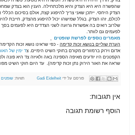
שהפשרה היא היא הצדק והיא מלכתחילה. הענין הוא בצדק שמחפ
הצדק היחסי. ייתכן שאני צריך להיפגע קצת, אולם בסיכום הכללי 
לכולם, זהו הצדק. בגלל שמישהו יכול להיפגע מהצדק, חייבת להי
שלרוב רואים בה אפשרות גרועה לשני הצדדים היא לפעמים בסך 
לפעמים גם לוותר.
מאמרים נוספים לפרשת שופטים
הערת שוליים בנושא זכות קדימה
- כפי שראינו נושא זכות הקדימה
אדום וירוק ברמזורים מקורם בחוקי השיט הימיים. צ
ד ימין של האו
הקפטנים היו יודעים מאיפה הספינה באה ולאיזה צד היא פונה ולפי
שראה את האור הירוק נתן זכות קדימה). עד היום חוקי השיט מפו
פורסם על ידי
Gadi Eidelheit
תוויות:
שופטים
אין תגובות:
הוסף רשומת תגובה