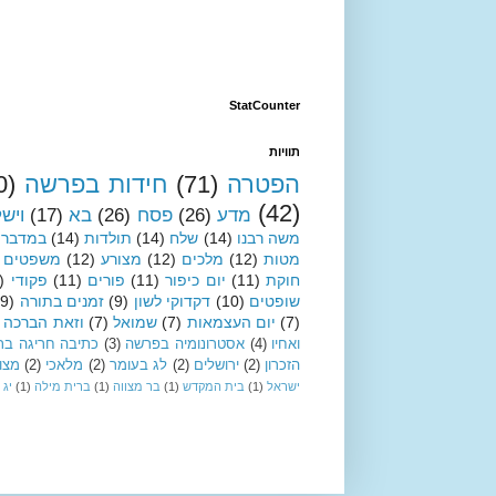
StatCounter
תוויות
הפטרה
(71)
חידות בפרשה
0)
(42)
מדע
(26)
פסח
(26)
בא
(17)
ויש
משה רבנו
(14)
שלח
(14)
תולדות
(14)
במדבר
מטות
(12)
מלכים
(12)
מצורע
(12)
משפטים
חוקת
(11)
יום כיפור
(11)
פורים
(11)
פקודי
)
שופטים
(10)
דקדוקי לשון
(9)
זמנים בתורה
(9)
(7)
יום העצמאות
(7)
שמואל
(7)
וזאת הברכה
ואחיו
(4)
אסטרונומיה בפרשה
(3)
כתיבה חריגה בת
הזכרון
(2)
ירושלים
(2)
לג בעומר
(2)
מלאכי
(2)
מצו
ישראל
(1)
בית המקדש
(1)
בר מצווה
(1)
ברית מילה
(1)
יג 