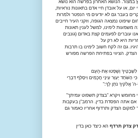
 במצור. הנושא האחרון בפרשה הוא נושא
ם, או על אובדן חיי אדם בתאונות נוראיות,
מקרים בעבר גם לא יודעים מי הנפטר ולמרות
ום שיפוט נמצאה הגופה, וזקני העיר חייבים
ה משמעות לימינו, למשל לענין תאונות
נו עוברים לפעמים קצת באדום (גונבים
ריות היא לא רק על
יו. גם זה לקח חשוב לימינו בו תרבות
 הצדק. הציווי בפתיחת הפרשה מפורש
 לִשְׁבָטֶיךָ וְשָׁפְטוּ אֶת-הָעָם
 הַשֹּׁחַד יְעַוֵּר עֵינֵי חֲכָמִים וִיסַלֵּף דִּבְרֵי
ר-ה' אֱלֹקיךָ נֹתֵן לָךְ:"
י מחומש ויקרא "בצדק תשפוט עמיתך"
ם אם אתה הפסדת בדין. הרמב"ן בעקבות
ך למקום הצדק ותרדוף אחריו כאמור גם
ק צדק תרדף
הא כיצד כאן בדין