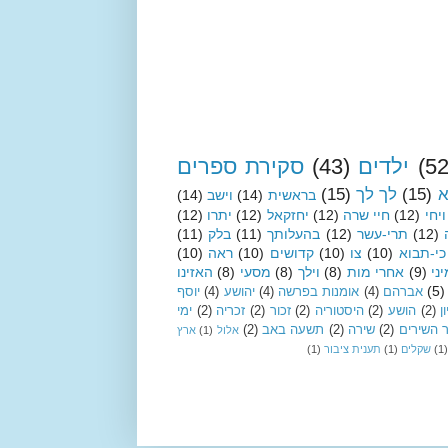
(52
ילדים
(43)
סקירת ספרים
א
(15)
לך לך
(15)
בראשית
(14)
וישב
(14)
ויחי
(12)
חיי שרה
(12)
יחזקאל
(12)
יתרו
(12)
(12)
תרי-עשר
(12)
בהעלותך
(11)
בלק
(11)
כי-תבוא
(10)
צו
(10)
קדושים
(10)
ראה
(10)
ני
(9)
אחרי מות
(8)
וילך
(8)
מסעי
(8)
האזינו
(5)
אברהם
(4)
אומנות בפרשה
(4)
יהושע
(4)
יוסף
ן
(2)
הושע
(2)
היסטוריה
(2)
זכור
(2)
זכריה
(2)
ימי
 השירים
(2)
שירה
(2)
תשעה באב
(2)
אלול
(1)
ארץ
(1)
שקלים
(1)
תענית ציבור
(1)