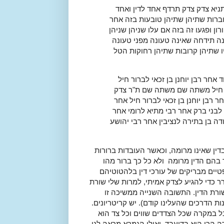
תניא צדק צדק תרדף אחד לדין ואחד
וברות שתיהן שתיהן טובעות בזה אחר
ון ופגעו זה בזה אם עלו שניהן שניהן
ונה תידחה שאינה טעונה מפני טעונה
 שתיהן קרובות שתיהן רחוקות הטל
אחר רבן יוחנן בן זכאי לברור חיל
ור חיל משתה שם משתה שם ת"ר צדק
רבן יוחנן בן זכאי לברור חיל אחר
 לבני ברק אחר רבי מתיא לרומי אחר
הודה בן בתירה לנציבין אחר רבי יהושע
ין שאינו מרומה, וכאשר העובדות ברורות
בהם הדין מרומה ולא כל כך ברור מהו
פטיים מבריקים של עורכי דין בלהטוטיהם
 כדי להגיע לצדק אמיתי, למרות שלי שורת
ורת הדין. התשובה השנייה ממשיכה זו
 הדרכים שהעלינו קודם). יש קריטריונים.
בל במקרה שכל הצדדים שווים וכל צד הוא
הרי היא בדיעבד, ואילו הגמרא מראה לנו