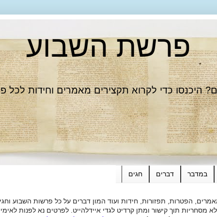
פרשת השבוע
 היכנסו כדי לקרוא תקצירים מאמרים וחידות לכל פ
במדבר
דברים
חגים
רים, הפטרות, תפזורות, חידות ועוד המון דברים על כל פרשות השבוע וחגי
ות תוך קישור ומתן קרדיט לגדי איידלהייט. לפרטים נא לפנות לאימייל dieide@yahoo.com