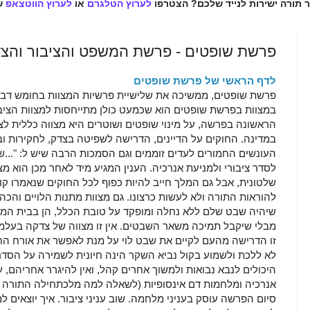
ר תורה ישירות לנייד שלכם? הצטרפו
לערוץ הטלגרם
או
לערוץ הווטצאפ
ש
פרשת שופטים - פרשת המשפט והציבור והצ
לדף הראשי של פרשת שופטים
פרשת שופטים, ממשיכה את שלישיית פרשיות המצוות בחומש דברי
במצוות בפרשת שופטים הוא שכמעט כולן מתייחסות למצוות הציבור
הראשונה בפרשה, על מינוי שופטים ושוטרים היא מצווה כללית לצ
במדינה. החוקים על הדיינים, הדרישה לשפיטה בצדק, לחקירות ובי
העונשים החמורים לעדים זוממים וגם הסמכות הרבה שיש ל: "...שו
לסדר ציבורי ולמניעת אנרכיה. הענין המגיע מיד לאחר מכן הוא מ
שלטונית, אבל גם המלך חייב להיות כפוף לכל החוקים שנאמרו קוד
להוראות התורה ולא לעשות כרצונו. גם מצוות מתנות הלויים והכה
שיהיה שבט שלם ללא נחלה ומופקד על טובת הכלל, הן בבית המק
מבלי שיקבל תמיכה משאר השבטים. אין זו מצווה של צדקה בעלמא
זו הדרישה מהעם לקיים את שבט לוי על מנת לאפשר את אורח החי
לא ללכת ולשמוע בקול נביא השקר הינה חיונית לשמירה על הסדר 
היכולים לנבא נבואות ולמשוך אחרים קהל, ואין להיגרר אחריהם, 
אנרכיה ומלחמות דם אינסופיות (לשאלה למה מלכתחילה התורה מת
סיום הפרשה עוסק בעניני מלחמה. שוב עניני ציבור. איך יוצאים ל