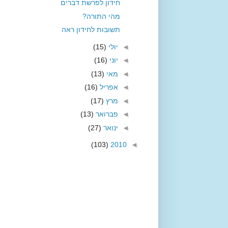
חידון לפרשת דברים
מהי התורה?
תשובות לחידון ראה
◄
יולי
(15)
◄
יוני
(16)
◄
מאי
(13)
◄
אפריל
(16)
◄
מרץ
(17)
◄
פברואר
(13)
◄
ינואר
(27)
(103)
2010
◄