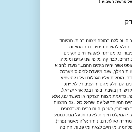
ל פרשת השבוע !
דק
ם וכוללת בתוכה מצוות רבות. המיוחד
 ולא למצוות היחיד. כבר המצווה
יבור וכל מטרתה לאפשר חיים תקינים
רורים, לבדיקה על פי שני עדים ומעלה,
פט אשר יהיה בימים ההם..." נועדו להביא
צוות המלך, שגם מיועדת לביסוס מערכת
ם, מוטלות עליו הגבלות ועליו להישמע
נים הם חלק מהסדר הציבורי. לא ייתכן
דש והן בשבתו בעריו בכל ארץ ישראל,
, כדוגמת מצוות הצדקה או מעשר עני, אלא
ים המיוחד של עם ישראל כולו. גם המצווה
הציבורי, כאז כן היום רבים השרלטנים
ערי המקלט חיוניות לא פחות על מנת למנוע
ירה גאולת דם, נייחד אי"ה מאמר נפרד).
מלחמה. מי חייב לצאת ומי פטור, החובה