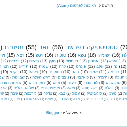
הירשם ל-
תגובות לפרסום (Atom)
(7
סטטיסטיקה בפרשה
(56)
יואב
(55)
תפזורת
)
לח
(16)
ישעיהו
(16)
נשא
(16)
סוכות
(16)
ויגש
(15)
ויצא
(15)
ויר
(13)
וארא
(13)
ואתחנן
(13)
כי תשא
(13)
מקץ
(13)
בשלח
(12)
דברים
(12)
(12)
נח
(12)
עקב
(12)
פינחס
(12)
קרח
(12)
שמות
(12)
תזריע
(12)
תצווה
(11
תרומה
(11)
אמור
(10)
בהר
(10)
בחוקותי
(10)
ויקהל
(10)
ויקרא
(10)
חנוכה
(9)
ירמיהו
(9)
כי-תצא
(9)
ניצבים
(9)
ראש השנה
(9)
שבועות
(9)
שמי
(6)
טו בשבט
(6)
לוח עברי
(6)
דעות
(5)
פיוט
(5)
רשר הירש
(5)
שמחת תורה
ורה
(3)
קהלת
(3)
ראש חודש
(3)
שואה
(3)
שופטים-נביא
(3)
שלושה רגלים
(3)
ארכיו
ות
(2)
משכן
(2)
סולובייציק
(2)
עמוס
(2)
צבא
(2)
צדקה
(2)
קורבנות
(2)
שבת
(2)
שיר
מידות
(1)
יונה
(1)
לוחות הברית
(1)
מיכה
(1)
עובדיה
(1)
עופות
(1)
עלוני שבת
(1)
פרה
(1)
רמבם
מופעל על ידי
Blogger
.