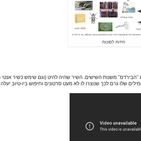
חידות לסוכות
Turn! T!. מדובר בשירם של להקות "הבירדס" משנות השישים. השיר שהיה להיט (וגם שימש כשי
ים שלו גרם לכך שנוצרו לו לא מעט סרטונים וחיפוש ביו-טיוב יעלה 