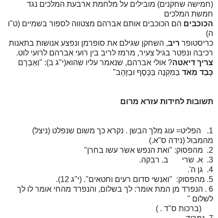
(חמישה שחקנים) מובילים על מלחמת ארבעת המלכים נגד
חמשת המלכים
הכוכבים
הם הכוכבים אותם אברהם מצטווה לספור בשמיים (ט"ו
ה)
כריסטופר
ריב
, השחקן שגילם את סופרמן ונפצע אנושות בתאנות
רכיבה ונפטר בגיל צעיר, מרמז לריב בין רועי אברהם לרועי לוט.
צריך דיאטה
? אולי אברהם, שנאמר עליו שהוא(י"ג ב): "וְאַבְרָם
כָּבֵד מְאֹד
בַּמִּקְנֶה בַּכֶּסֶף וּבַזָּהָב"
תשובות לחידות עזרא מרום
1. הפליט= עוג מלך הבשן . נקרא כך משום שנפלט (ניצל)
מהמבול (נידה ס"א.)
2. מהפסוק: "ואת הנפש אשר עשו בחרן"
3. א. שרי ב. רבקה.
4. גן ה'.
5. מהפסוק: "ואנשי סדום רעים וחטאים". (י"ג 12).
6 . הנפרד מן המת אומר: לך בשלום, והנפרד מהחי אומר לו לך
לשלום "
(ברכות ס"ד . )