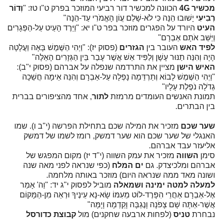
מכשיר 4G
הכוונה למכשיר דור רביעי המוזכר בפרק ט"ו טז: "
וְדוֹר
רְבִיעִי
יָשׁוּבוּ הֵנָּה כִּי לֹא-שָׁלֵם עֲוֹן הָאֱמֹרִי עַד-הֵנָּה"
העיט
היורד על הפגרים מוזכר בפר ט"ו יא: "וַיֵּרֶד הָעַיִט עַל-הַפְּגָרִים
וַיַּשֵּׁב אֹתָם אַבְרָם"
לפיד האש
העובר בין
הגזרים
(פסוק יז): "וַיְהִי הַשֶּׁמֶשׁ בָּאָה וַעֲלָטָה
הָיָה וְהִנֵּה תַנּוּר עָשָׁן וְלַפִּיד אֵשׁ אֲשֶׁר עָבַר בֵּין הַגְּזָרִים הָאֵלֶּה"
האיש הישן
מציין את התרדמה שנפלה על אברהם (פסוק י"ב):
"וַיְהִי הַשֶּׁמֶשׁ לָבוֹא וְתַרְדֵּמָה נָפְלָה עַל-אַבְרָם וְהִנֵּה אֵימָה חֲשֵׁכָה
גְדֹלָה נֹפֶלֶת עָלָיו"
תמונת האנשים העומדים מרמזת
לתור
, אחד מהציפורים בברית
בין הבתרים.
שער שכם
מזכיר את המילה שכם בתחילת הפרשה (י"ב ו). שמו
האנגלי של שער שכם הוא שער דמשק, רומז לשמו של דמשק
אליעזר עבד אברהם.
סימן
השווה
מזכיר את עמק השווה (י"ד יז) מקום המפגש של
אברהם ומלכיצדק. גם
ים המלח
(כפי שנראה לפני מאה שנה
ושונה מאד ממה שנראה היום) מוזכר באותה מלחמה.
למעלה למטה ימינה ושמאלה
מוביל לפסוק י"ג יד: "וַה' אָמַר
אֶל-אַבְרָם אַחֲרֵי הִפָּרֶד-לוֹט מֵעִמּוֹ שָׂא-נָא עֵינֶיךָ וּרְאֵה מִן-הַמָּקוֹם
אֲשֶׁר-אַתָּה שָׁם צָפֹנָה וָנֶגְבָּה וָקֵדְמָה וָיָמָּה"
נבחרת
טניס
(לפחות ארבעה שחקנים) מול
קבוצת כדורסל