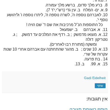
7. נמרוד.
8. ברע מלך סדום, ברשע מלך עמורה.
9. א. ים- המלח ב. עין גדי (רש"י,י'ד 7).
10. לאברהם נוספה ה', לשרה נוספה ה', ליתרו נוספה ו' וליהושע
נוסף י'.
כל התוספות הנ"ל מרכיבות את שם ד' שם הויה !
11. א. אברהם ב. ישמעאל
12. א. מוצאו מדמשק ; ב. רדף את המלכים עד דמשק. ; ג.
נוטריקון דולה
ומשקה (מתורת רבו לאחרים).
13. א. 10 שנים ; ב. מהגר שהתחתנה עם אברהם אחרי 10 שנות
עקרות של שרי.
14 . בת פרעה.
15. א. 99. ב. 13.
Gadi Eidelheit
שתף
אין תגובות:
הוסף רשומת תגובה