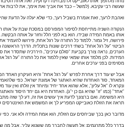
נוחה מלהפוך אותו לאובייקט ולו מבחינה דקדוקית. זאת אחת הסיבו
שעשה רבי עקיבא. (למשל – כבד את אביך ואת אימך, את לרבות את 
ואהבת לרעך, זאת אומרת בשביל רעך, כדי שלא יעלה על הדעת שהיחסים
הנקודה השניה מתייחסת לסיפור המפורסם במסכת שבת על אותו המו
אותו באמת המידה שבידו. הוא בא לפני הלל וחזר על אותה הבקשה. א
פירושה, זיל גמור. ללמוד כל התורה על רגל אחת, פירושו להעמיד א
הביטוי "על רגל אחת" בשתי דרכים שונות בתכלית. הדרך הראשונה היא 
הערכים, נראה צורך בקביעת "סולם ערכים", היררכיה שתסדר את סדר
המידות. לכן מלמד אותו שמאי שאין ללמוד את כל התורה "על רגל אח
מסוימים בפני ערכים אחרים.
אבל יש עוד דרך אחרת לפרש "על רגל אחת" והיא העיקרון האחד המ
המאחד, סוד האחדות שהיא האתגר של אמונת ישראל. כפי שלהאמין בא
ונקרא לו "אל עליון", אלא שהוא אחד יחיד ומיוחד אין זולתו ואין עו
"אחד" (כמו "זו" שהיא גם כן י"ג). האחדות היא גם יחד היסוד והאתג
היא המשימה. ואם ברצונך לדעת איך עושים את זה, דע לך שזה מתב
תראה את הזולת כאובייקט המפריע לך או המשמש את האינטרסים שלך. (
מדובר כאן בכך שביחסים עם הזולת, הוא אמת המידה ולא אני. כפי ש
בדרך כלל מתרגמים: אל תעשה לחברך מה ששנוא עליך. אבל מה שאהו