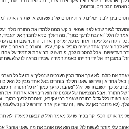
ת לכך שכאשר הנשוא הוא בעיקר אדם אחר, ובכל זאת כתוב "את", דורש
האחים הבכורים, וכדומה).
 בינך לבינו יכולים להיות יחסים של נושא ונשוא, שתהיה אתה "מי" 
עמד לגיור שבא לפני שמאי וביקש ממנו ללמדו את התורה כולה "על
מר לו הלל "ואהבת לרעך כמוך", מה דעלך סניא לחברך אל תעביד, זו
ת כל התורה על עיקרון אחד מרכזי. על ערך אחד. והיות וישנם הרבה ע
לבחור ערך אחד שיהיה מוביל, עיקרי, עליון, והערכים האחרים יהיו ט
 העדיפויות. אבל להסכים לכך, פירושו לוותר אחת ולתמיד על אחדו
ת" במובן זה ועל ידי דחייתו באמת המידה שבידו מראה לו שלעשות ז
אחד את כולם, לא ערך אחד מבין הערכים שנמליך אותו על כל הערכי
ל אחד אין פירושו שאנו חלילה בוחרים באל אחד מבין כל האלים ומ
ד מלבדו. על כך תשובתו של הלל "ואהבת לרעך כמוך" זו כל התורה. הגי
ר של התורה. אבל המציאות של עולמנו זה הוא ריבוי ולא אחדות. את ה
טא באותו כלל גדול בתורה שאמר רבי עקיבא, "ואהבת לרעך כמוך". ז
לא מדובר כאן על שוויון, זה עוד ענין אחר הדורש ליבון כשלעצמו).
לימד אותנו הכלי יקר בפירושו על מאמר הלל שהבאנו למעלה ולא תרגמנ
ב עלי מותר לעשות לו? ואם הוא אינו אוהב את מה שאני אוהב? אם