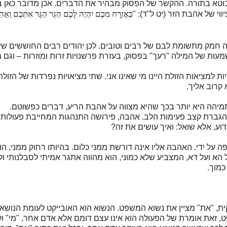
וטא בתורה. ההקשר של הפסוק מבהיר את הדברים. אכן מדובר כאן בז
כְּאֶזְרָח מִכֶּם יִהְיֶה לָכֶם הַגֵּר הַגָּר אִתְּכֶם וְאָהַב
י של אהבת הזר (יט ל"ד): "
ה חמק מתשומת לבם של רבים וטובים. לכן יהודים רבים החוששים שי
ות של המילה "רעך" בפסוק, בעזרת פרשנויות זרות ומוזרות – וגם 
למציאות הזולת היינו מי שאינו אני. שתי מציאויות נפרדות של הזולתי
קרוב אליך.
מיהה היא יותר בכך שהיא מצווה על אהבת הריע, דברים כפשוטם.
הגברת קצב פעימות הלב. אהבה, פירושה התנהגות המחייבת פעולות מ
וע, אלא שואל: ואיך עושים את זה?
ל ידי. האהבה אליו אינה דורשת ממני כלום. בהיותו רחוק ממני, הוא
הא ועל דא, המצביע שלא כמוני, הוא מהווה אתגר אמיתי לסבלנותי ולס
כמוך.
ת, "את" מציין את נשוא המשפט. הנשוא הוא האובייקט לעומת הנושא
זאת אומרת של הפעולה הוא אינו עצם דומם אלא אדם אחר, "מי" ולא