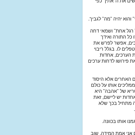
ים את ה"אתין" כפי
והוא יהיה "מה" לגביך.
 רגל אחת" ושמאי דחה
 כל התורה ואידך
רכים, אפשר לפרש את
פלים לו. בגלל ריבוי
ת הערכים, אחדות
את פירושו לדחות ערכים
ם האחרים אלא היסוד
מליכים אותו על כולם
מטריא של "אהבה" היא
אחדות יש ליישם, זאת
ה מתחיל בכך שלא
ו אותו בכוונה.
 אני אמת המידה, שוב