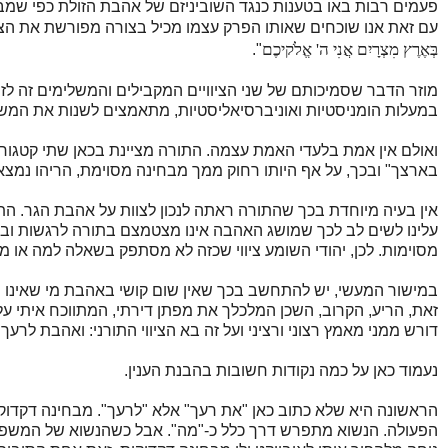
פעמים רבות באו בטענות כנגד השוביניזם של אהבת הזולת כפי שמב
עם זאת אנו שוכחים שאותו הפרק עצמו מכיל בצורה מפורשת את הציוו
בְּאֶרֶץ מִצְרָיִם אֲנִי ה' אֱלֹקיכֶם
".
מוזר הדבר שסמיכותם של שני הציוויים המקבילים והמשלימים זה לז
במעלות הומניסטיות ואוניברסיאליסטיות, מתאמצים לשנות את המשמע
ואולם אין אמת בלעדי האמת עצמה. התורה מציינת בכאן שתי קטגוריות 
בארצך" ובכך, על אף היותו רחוק ממך מבחינה מסוימת, הריהו נמצא 
אין בעיה מיוחדת בכך שהתורה ראתה לנכון לצוות על אהבת הגר. הת
עלינו לשים לב לכך שמושג האהבה אינו מצטמצם בתורה לרגשות וב
מסוימות. לכן, יהודי השומע ציווי שכזה לא מסתפק בשאלה למה או מד
במישור המעשי, יש להתחשב בכך שאין שום קושי באהבת מי שאינו פה ע
זאת, הריע, הקרוב, השכן המלכלך את מפתן דירתי, המתווכח איתי על 
דורש ממני מאמץ רצוני ורציני ועל זה בא הציווי התורני: ואהבת לרעך 
נעמוד כאן על כמה נקודות חשובות בהבנת הענין.
הראשונה היא שלא כתוב כאן "את רעך" אלא "לרעך". מבחינה דקדוקי
הפעולה. הנשוא מתפרש דרך כלל כ-"מה". אבל כשהנשוא של המשפט, 