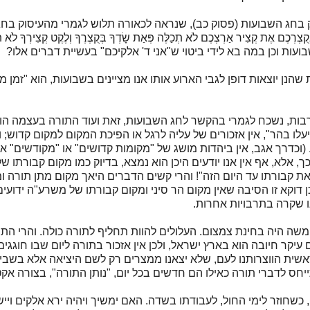
 בחג השבועות (פסוק כב), שנראה לכאורה תלוש לגמרי מהעיסוק בחג
ר אַרְצְכֶם לֹא תְכַלֶּה פְּאַת שָׂדְךָ בְּקֻצְרֶךָ וְלֶקֶט קְצִירְךָ לֹא תְלַקֵּט 
שבועות וכן במה בא לידי ביטוי ש"אני ד' אלקיכם" בעשיית דברים אלו?
שהנן יוצאות דופן לגבי הארוע אותו אנו מציינים בשבועות, הוא "זמן מ
רבות, נשכח לגמרי בהקשר לחג השבועות, זאת ועוד התורה בעצמה הו
 בהר", אין אזכורים של עליה לרגל או הפיכת המקום למקום קדוש; וה
כדרך אגב, אין ביהדות מושג של "מקומות קדושים" או "מקודשים" א
 אלא, אף אין אנו יודעים היכן הוא נמצא, בדיוק כמו מקום קבורתו של
 קבורתו עד היום הזה"! והרי קשים הדברים היאך מקום מתן תורה ו
כן דוקא זו הסיבה שאין מקום הר סיני ומקום קבורתו של משרע"ה ידוע
ו שקרה בתרבויות אחרות.
משה היה בחינת צמצום. העלולים להוות תחליף לתורה כולה. והרי הת
עיקר חיובה הוא בארץ ישראל, ולכן אין אזכור בתורה ליום שבו חוגגי
ת הווצרותנו לעם, שלא יצאנו ממצרים רק לשם היציאה אלא בשביל
יחס לדברי תורה כאילו הם חדשים בכל יום, "נותן התורה", בצורה אקט
כשחוזר לימי החול, לעבודתו בשדה. האם ימשיך ויהיה ירא אלקים ו