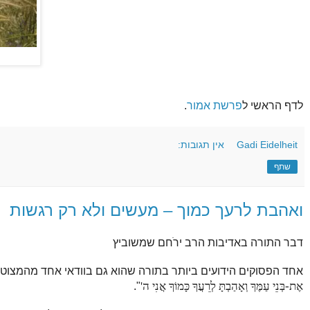
לדף הראשי ל
פרשת אמור
.
Gadi Eidelheit
אין תגובות:
שתף
ואהבת לרעך כמוך – מעשים ולא רק רגשות
דבר התורה באדיבות הרב ירֹחם שמשוביץ
אחד הפסוקים הידועים ביותר בתורה שהוא גם בוודאי אחד מהמצוטטי
אֶת-בְּנֵי עַמֶּךָ וְאָהַבְתָּ לְרֵעֲךָ כָּמוֹךָ אֲנִי ה'
".