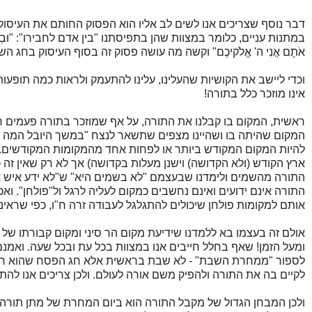
דבר נוסף שצריכים אנו לשים לב אליו הוא הפסוק החותם את העיסוק
במתנות עניים, כלומר במצוות שהן בתפיסתנו "בין אדם לחבירו": "וּבְקֻצְרְכֶם אֶת קְצִי
אֹתָם אֲנִי ה' אֱלֹקיכֶם" וקשה מה עושה פסוק זה בסוף העיסוק בחג ה
וכדי ליישב את הקושיות שהעלינו, עלינו להתעמק ולראות כמה תופעות 
אינו מוזכר כלל בתורה!
ראשית, המקום בו קבלנו את התורה, על אף שמוזכר בתורה פעמים 
המקום שהיתה בו ושהיינו מצפים שתשאר לנצח "במשך היובל המה יעלו
להיות המקום המקודש ביותר או לפחות אחד מהמקומות המקודשים. (ו
ארץ הקודש (ולא הקדושה) וישנן מעלות בקדושה) אך לא רק שאין זה כך,
התורה מהשמים ולימדנו שבעצמם "לא בשמים היא" ש"לא ידע איש את
התורה אינם ידועים ואינם נחשבים כמקום לעליה לרגל ול"פולחן". וא
אותם למקומות פולחן שיכולים להתגלגל לעבודה זרה ח"ו, כפי שראינ
אולם זה בעצמו בא ללמדנו שידיעת מקום הר סיני ומקום קבורתו של 
ומעל הזמן! שאף בחלל חייבים אנו במצוות בכל עת ובכל שעה. ואמנם 
לספור "ממחרת השבת" - לא שבת בראשית אלא חג הפסח שהוא ראשי
לקיים בה את התורה ולהפיק משם אורה לעולם. ולכן צריכים אנו להתי
ולכן המבחן הגדול של מקבל התורה הוא ביום המחרת של מתן תורה, 