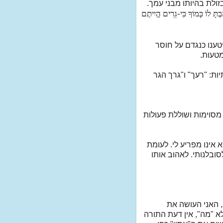
ולת בהיותו מבני עמך.
ְתָּ לוֹ כָּמוֹךָ כִּי-גֵרִים הֱיִיתֶם
טענו כנגדם על חוסר
מטעות.
ות: "רעך" ו"גרך הגר
סוימות ושוללת פעולות
 אינו מפריע לי. לעומת
ובלנותי. לאהוב אותו
, האני העושה את
 "מה", אין דעת התורה