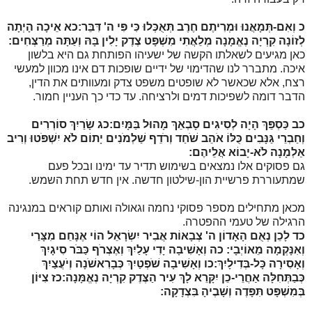
כ
וְאִם-תְּמָאֲנוּ וּמְרִיתֶם חֶרֶב תְּאֻכְּלוּ כִּי פִּי ה' דִּבֵּר:
כא
אֵיכָה הָיְתָה
לְזוֹנָה קִרְיָה נֶאֱמָנָה מְלֵאֲתִי מִשְׁפָּט צֶדֶק יָלִין בָּהּ וְעַתָּה מְרַצְּחִים:
כאן מגיעים לשאלתו הקשה של ישעיהו הפותחת גם היא בלשון
איכה. מתברר לנו שהדימוי של ידיים שופכות דם אינו מכוון למעשי
רצח, אלא שכאשר לא שופטים משפט צדק ומעוותים את הדין,
הדבר דומה לשפיכות דמים ולרציחה. עד כדי כך העניין חמור.
כב
כַּסְפֵּךְ הָיָה לְסִיגִים סָבְאֵךְ מָהוּל בַּמָּיִם:
כג
שָׂרַיִךְ סוֹרְרִים
וְחַבְרֵי גַּנָּבִים כֻּלּוֹ אֹהֵב שֹׁחַד וְרֹדֵף שַׁלְמֹנִים יָתוֹם לֹא יִשְׁפֹּטוּ וְרִיב
אַלְמָנָה לֹא-יָבוֹא אֲלֵיהֶם:
גם פסוקים אלו נמצאים בשימוש תדיר עד ימינו ובכל פעם
שמתעוררת פרשיית הון-שילטון חדשה. אין חדש תחת השמש.
מכאן מתחילים מספר פסוקי נחמה וגאולה ואותם קוראים במנגינה
הרגילה של טעמי ההפטרה.
כד
לָכֵן נְאֻם הָאָדוֹן ה' צְבָאוֹת אֲבִיר יִשְׂרָאֵל הוֹי אֶנָּחֵם מִצָּרַי
וְאִנָּקְמָה מֵאוֹיְבָי:
כה
וְאָשִׁיבָה יָדִי עָלַיִךְ וְאֶצְרֹף כַּבֹּר סִיגָיִךְ
וְאָסִירָה כָּל-בְּדִילָיִךְ:
כו
וְאָשִׁיבָה שֹׁפְטַיִךְ כְּבָרִאשֹׁנָה וְיֹעֲצַיִךְ
כְּבַתְּחִלָּה אַחֲרֵי-כֵן יִקָּרֵא לָךְ עִיר הַצֶּדֶק קִרְיָה נֶאֱמָּנָה:
כז
צִיּוֹן
בְּמִשְׁפָּט תִּפָּדֶה וְשָׁבֶיהָ בִּצְדָקָה: