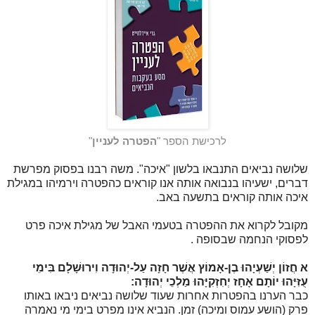
לרכישת הספר "
הפטרה לעניין
"
שלושה נביאים התנבאו בלשון "איכה". משה רבנו בפסוק מפרשת
דברים, ישעיהו בנבואה אותה אנו קוראים כהפטרה וירמיהו במגילת
איכה אותה קוראים בתשעה באב.
מקובל לקרוא את ההפטרה בטעמי האבל של מגילת איכה פרט
לפסוקי הנחמה שבסופה .
א
חֲזוֹן יְשַׁעְיָהוּ בֶן-אָמוֹץ אֲשֶׁר חָזָה עַל-יְהוּדָה וִירוּשָׁלָם בִּימֵי
עֻזִּיָּהוּ יוֹתָם אָחָז יְחִזְקִיָּהוּ מַלְכֵי יְהוּדָה:
כבר הערנו בהפטרות אחרות שעוד שלושה נביאים ניבאו באותו
פרק (הושע עמוס ומיכה) זמן. הנביא אינו מפרט בימי מי נאמרה