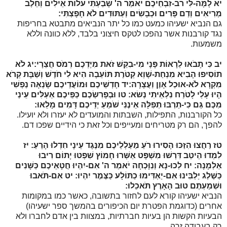
יא
לָמָּה-לִּי רֹב-זִבְחֵיכֶם יֹאמַר ה' שָׂבַעְתִּי עֹלוֹת אֵילִים וְחֵלֶב
מְרִיאִים וְדַם פָּרִים וּכְבָשִׂים וְעַתּוּדִים לֹא חָפָצְתִּי:
גם הנביא ישעיהו כמעט כמו כל יתר הנביאים מתבטא בחריפות
נגד קורבנות אשר נהפכו לטקס חיצוני בלבד, ללא כוונה וללא
משמעות.
יב
כִּי תָבֹאוּ לֵרָאוֹת פָּנָי מִי-בִקֵּשׁ זֹאת מִיֶּדְכֶם רְמֹס חֲצֵרָי:
יג
לֹא
תוֹסִיפוּ הָבִיא מִנְחַת-שָׁוְא קְטֹרֶת תּוֹעֵבָה הִיא לִי חֹדֶשׁ וְשַׁבָּת קְרֹא
מִקְרָא לֹא-אוּכַל אָוֶן וַעֲצָרָה:
יד
חָדְשֵׁיכֶם וּמוֹעֲדֵיכֶם שָׂנְאָה נַפְשִׁי
הָיוּ עָלַי לָטֹרַח נִלְאֵיתִי נְשׂא:
טו
וּבְפָרִשְׂכֶם כַּפֵּיכֶם אַעְלִּים עֵינַי
מִכֶּם גַּם כִּי-תַרְבּוּ תְפִלָּה אֵינֶנִּי שֹׁמֵעַ יְדֵיכֶם דָּמִים מָלֵאוּ:
כל הקורבנות, התפילות, השבתות והמועדים לא יעזרו ולא יועילו.
להפך, הם רק מטריחים ומעייפים וכל זאת כי הידיים שפכו דם.
טז
רַחֲצוּ הִזַּכּוּ הָסִירוּ רֹעַ מַעַלְלֵיכֶם מִנֶּגֶד עֵינָי חִדְלוּ הָרֵעַ:
יז
לִמְדוּ הֵיטֵב דִּרְשׁוּ מִשְׁפָּט אַשְּׁרוּ חָמוֹץ שִׁפְטוּ יָתוֹם רִיבוּ
אַלְמָנָה:
יח
לְכוּ-נָא וְנִוָּכְחָה יֹאמַר ה' אִם-יִהְיוּ חֲטָאֵיכֶם כַּשָּׁנִים
כַּשֶּׁלֶג יַלְבִּינוּ אִם-יַאְדִּימוּ כַתּוֹלָע כַּצֶּמֶר יִהְיוּ:
יט
אִם-תֹּאבוּ
וּשְׁמַעְתֶּם טוּב הָאָרֶץ תֹּאכֵלוּ:
הנביא ישעיהו קורא לעם לחזור בתשובה, כאשר כמו במקומות
אחרים (כדוגמת הפטרת יום הכיפורים בהמשך ספר ישעיהו)
הבעיות הקשות הן בעיות חברתיות, במצוות בין אדם לחברו ולא
רק בעבודה זרה.