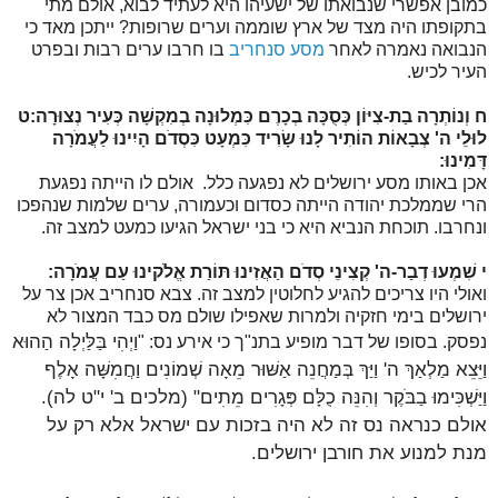
כמובן אפשרי שנבואתו של ישעיהו היא לעתיד לבוא, אולם מתי
בתקופתו היה מצד של ארץ שוממה וערים שרופות? ייתכן מאד כי
הנבואה נאמרה לאחר
מסע סנחריב
בו חרבו ערים רבות ובפרט
העיר לכיש.
ח
וְנוֹתְרָה בַת-צִיּוֹן כְּסֻכָּה בְכָרֶם כִּמְלוּנָה בְמִקְשָׁה כְּעִיר נְצוּרָה:
ט
לוּלֵי ה' צְבָאוֹת הוֹתִיר לָנוּ שָׂרִיד כִּמְעָט כִּסְדֹם הָיִינוּ לַעֲמֹרָה
דָּמִינוּ:
אכן באותו מסע ירושלים לא נפגעה כלל. אולם לו הייתה נפגעת
הרי שממלכת יהודה הייתה כסדום וכעמורה, ערים שלמות שנהפכו
ונחרבו. תוכחת הנביא היא כי בני ישראל הגיעו כמעט למצב זה.
י
שִׁמְעוּ דְבַר-ה' קְצִינֵי סְדֹם הַאֲזִינוּ תּוֹרַת אֱלֹקינוּ עַם עֲמֹרָה:
ואולי היו צריכים להגיע לחלוטין למצב זה. צבא סנחריב אכן צר על
ירושלים בימי חזקיה ולמרות שאפילו שולם מס כבד המצור לא
וַיְהִי בַּלַּיְלָה הַהוּא
נפסק. בסופו של דבר מופיע בתנ"ך כי אירע נס:
"
וַיֵּצֵא מַלְאַךְ ה' וַיַּךְ בְּמַחֲנֵה אַשּׁוּר מֵאָה שְׁמוֹנִים וַחֲמִשָּׁה אָלֶף
וַיַּשְׁכִּימוּ בַבֹּקֶר וְהִנֵּה כֻלָּם פְּגָרִים מֵתִים" (מלכים ב' י"ט לה).
אולם כנראה נס זה לא היה בזכות עם ישראל אלא רק על
מנת למנוע את חורבן ירושלים.