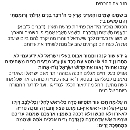
הנבואה הנוכחית.
ב
שִׁמְעוּ שָׁמַיִם וְהַאֲזִינִי אֶרֶץ כִּי ה' דִּבֵּר בָּנִים גִּדַּלְתִּי וְרוֹמַמְתִּי
וְהֵם פָּשְׁעוּ בִי:
הפסוק מזכיר מיד את פתיחת פרשת האזינו (דברים ל"ב א):
"הַאֲזִינוּ הַשָּׁמַיִם וַאֲדַבֵּרָה וְתִשְׁמַע הָאָרֶץ אִמְרֵי-פִי השמים והארץ
שימשו אז כעדים לכך שישראל הוזהרו מה יקרה להם ביום שיעזבו
את ה'. כעת הם נקראים שוב על מנת לשחזר את עדותם.
ג
יָדַע שׁוֹר קֹנֵהוּ וַחֲמוֹר אֵבוּס בְּעָלָיו יִשְׂרָאֵל לֹא יָדַע עַמִּי לֹא
הִתְבּוֹנָן:
ד
הוֹי גּוֹי חֹטֵא עַם כֶּבֶד עָוֹן זֶרַע מְרֵעִים בָּנִים מַשְׁחִיתִים
עָזְבוּ אֶת-ה' נִאֲצוּ אֶת-קְדוֹשׁ יִשְׂרָאֵל נָזֹרוּ אָחוֹר:
אפילו בעלי חיים מגלים הבנה גבוהה יותר מעם ישראל ונשארים
נאמנים לבעליהם. בפסוק ד' ארבעה כינויי תוכחה ונראה שכל אחד
קשה מהשני החל מהתיאור הכללי למדי גוי, ועד לדרגה החמורה
ביותר של בנים.
ה
עַל-מֶה תֻכּוּ עוֹד תּוֹסִיפוּ סָרָה כָּל-רֹאשׁ לָחֳלִי וְכָל-לֵבָב דַּוָּי:
ו
מִכַּף-רֶגֶל וְעַד-רֹאשׁ אֵין-בּוֹ מְתֹם פֶּצַע וְחַבּוּרָה וּמַכָּה טְרִיָּה
לֹא-זֹרוּ וְלֹא חֻבָּשׁוּ וְלֹא רֻכְּכָה בַּשָּׁמֶן:
ז
אַרְצְכֶם שְׁמָמָה עָרֵיכֶם
שְׂרֻפוֹת אֵשׁ אַדְמַתְכֶם לְנֶגְדְּכֶם זָרִים אֹכְלִים אֹתָהּ וּשְׁמָמָה
כְּמַהְפֵּכַת זָרִים: