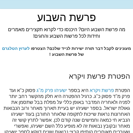
פרשת השבוע
מה פרשת השבוע היום? היכנסו כדי לקרוא תקצירים מאמרים
וחידות לכל פרשות השבוע והחגים!
מעונינים לקבל דבר תורה ישירות לנייד שלכם? הצטרפו
לערוץ הטלגרם
של פרשת השבוע !
הפטרת פרשת ויקרא
הפטרת
פרשת ויקרא
היא בספר
ישעיהו פרק מ"ג
פסוק כ"א ועד
פרק מ"ד פסוק כ"ג. כרגיל ההפטרה היא חלק מהקשר רחב יותר
לפניה ולאחריה המדבר באופן כללי על מפלת בבל שתסמן את
גאולת ישראל. בספר ישעיהו יש בעיית תארוך מאחר ורוב הנבואות
האחרונות נראות שייכות לתקופה שלאחר החורבן בעוד ישעיהו
הנביא חי כמאה וחמישים שנה קודם לכן. אפשר לתרץ קושי זה
מאחר ובקובץ נבואות זה לא מופיע כלל השם ישעיהו, ואפשרי
שעורכים מאוחרים הוסיפו קבצי נבואות שונים דווקא לספר ישעיהו