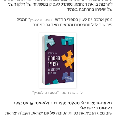
להרבות בו את הנחמה. נשתדל לעסוק בנושא זה של חלקו השני
של ישעיהו בהרחבה בעתיד
נזמין אתכם גם לעיין בספרי החדש
"
הפטרה לעניין
"
המכיל
פירושים לכל ההפטרות ומתאים מאד גם כמתנה.
לרכישת הספר "
הפטרה לעניין
"
כא
עַם-זוּ יָצַרְתִּי לִי תְּהִלָּתִי יְסַפֵּרוּ:
כב
וְלֹא-אֹתִי קָרָאתָ יַעֲקֹב
כִּי-יָגַעְתָּ בִּי יִשְׂרָאֵל:
שוב מציג הנביא את כפיות הטובה של עם ישראל. הקב"ה יצר את