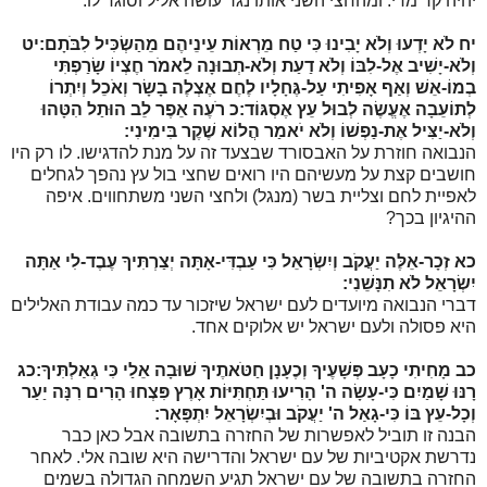
יהיה קר מדי. ומהחצי השני אותו נגר עושה אליל וסוגד לו.
יח
לֹא יָדְעוּ וְלֹא יָבִינוּ כִּי טַח מֵרְאוֹת עֵינֵיהֶם מֵהַשְׂכִּיל לִבֹּתָם:
יט
וְלֹא-יָשִׁיב אֶל-לִבּוֹ וְלֹא דַעַת וְלֹא-תְבוּנָה לֵאמֹר חֶצְיוֹ שָׂרַפְתִּי
בְמוֹ-אֵשׁ וְאַף אָפִיתִי עַל-גֶּחָלָיו לֶחֶם אֶצְלֶה בָשָׂר וְאֹכֵל וְיִתְרוֹ
לְתוֹעֵבָה אֶעֱשֶׂה לְבוּל עֵץ אֶסְגּוֹד:
כ
רֹעֶה אֵפֶר לֵב הוּתַל הִטָּהוּ
וְלֹא-יַצִּיל אֶת-נַפְשׁוֹ וְלֹא יֹאמַר הֲלוֹא שֶׁקֶר בִּימִינִי:
הנבואה חוזרת על האבסורד שבצעד זה על מנת להדגישו. לו רק היו
חושבים קצת על מעשיהם היו רואים שחצי בול עץ נהפך לגחלים
לאפיית לחם וצליית בשר (מנגל) ולחצי השני משתחווים. איפה
ההיגיון בכך?
כא
זְכָר-אֵלֶּה יַעֲקֹב וְיִשְׂרָאֵל כִּי עַבְדִּי-אָתָּה יְצַרְתִּיךָ עֶבֶד-לִי אַתָּה
יִשְׂרָאֵל לֹא תִנָּשֵׁנִי:
דברי הנבואה מיועדים לעם ישראל שיזכור עד כמה עבודת האלילים
היא פסולה ולעם ישראל יש אלוקים אחד.
כב
מָחִיתִי כָעָב פְּשָׁעֶיךָ וְכֶעָנָן חַטֹּאתֶיךָ שׁוּבָה אֵלַי כִּי גְאַלְתִּיךָ:
כג
רָנּוּ שָׁמַיִם כִּי-עָשָׂה ה' הָרִיעוּ תַּחְתִּיּוֹת אָרֶץ פִּצְחוּ הָרִים רִנָּה יַעַר
וְכָל-עֵץ בּוֹ כִּי-גָאַל ה' יַעֲקֹב וּבְיִשְׂרָאֵל יִתְפָּאָר:
הבנה זו תוביל לאפשרות של החזרה בתשובה אבל כאן כבר
נדרשת אקטיביות של עם ישראל והדרישה היא שובה אלי. לאחר
החזרה בתשובה של עם ישראל תגיע השמחה הגדולה בשמים