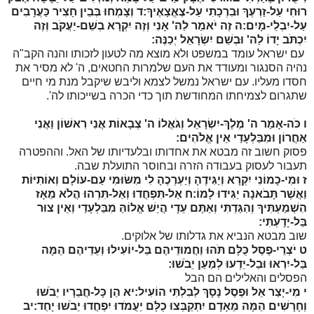
רוּחִי עַל-זַרְעֶךָ וּבִרְכָתִי עַל-צֶאֱצָאֶיךָ:
ד
וְצָמְחוּ בְּבֵין חָצִיר כַּעֲרָבִים
עַל-יִבְלֵי-מָיִם:
ה
זֶה יֹאמַר לַה' אָנִי וְזֶה יִקְרָא בְשֵׁם-יַעֲקֹב וְזֶה
יִכְתֹּב יָדוֹ לַה' וּבְשֵׁם יִשְׂרָאֵל יְכַנֶּה:
עם ישראל עומד במשפט ולא מוצא מה לטעון לזכותו והנה הקב"ה
נהיה הסנגור ומעודד את העם שלמרות החטאים, ה' לא מסיר את
חסדו מעליו. עם ישראל נמשל לצמא וליבש שיקבל מנת מי חיים
שתגרום לצמיחתו המחודשת תוך כדי הכרה בשייכותו לה'.
ו
כֹּה-אָמַר ה' מֶלֶךְ-יִשְׂרָאֵל וְגֹאֲלוֹ ה' צְבָאוֹת אֲנִי רִאשׁוֹן וַאֲנִי
אַחֲרוֹן וּמִבַּלְעָדַי אֵין אֱלֹהִים:
פסוק חשוב זה מבטא את אחדותו ובלעדיותו של האל. וההפטרה
תעבור לעסוק בעבודה הזרה ובחוסר התועלת שבה.
ז
וּמִי-כָמוֹנִי יִקְרָא וְיַגִּידֶהָ וְיַעְרְכֶהָ לִי מִשּׂוּמִי עַם-עוֹלָם וְאוֹתִיּוֹת
וַאֲשֶׁר תָּבֹאנָה יַגִּידוּ לָמוֹ:
ח
אַל-תִּפְחֲדוּ וְאַל-תִּרְהוּ הֲלֹא מֵאָז
הִשְׁמַעְתִּיךָ וְהִגַּדְתִּי וְאַתֶּם עֵדָי הֲיֵשׁ אֱלוֹהַּ מִבַּלְעָדַי וְאֵין צוּר
בַּל-יָדָעְתִּי:
שוב מבטא הנביא את גדלותו של אלוקים.
ט
יֹצְרֵי-פֶסֶל כֻּלָּם תֹּהוּ וַחֲמוּדֵיהֶם בַּל-יוֹעִילוּ וְעֵדֵיהֶם הֵמָּה
בַּל-יִרְאוּ וּבַל-יֵדְעוּ לְמַעַן יֵבֹשׁוּ:
הפסלים והאלילים הם הבל
י
מִי-יָצַר אֵל וּפֶסֶל נָסָךְ לְבִלְתִּי הוֹעִיל:
יא
הֵן כָּל-חֲבֵרָיו יֵבֹשׁוּ
וְחָרָשִׁים הֵמָּה מֵאָדָם יִתְקַבְּצוּ כֻלָּם יַעֲמֹדוּ יִפְחֲדוּ יֵבֹשׁוּ יָחַד:
יב