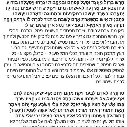
חָרַשׁ בַּרְזֶל מַעֲצָד וּפָעַל בַּפֶּחָם וּבַמַּקָּבוֹת יִצְּרֵהוּ וַיִּפְעָלֵהוּ בִּזְרוֹעַ
כֹּחוֹ גַּם-רָעֵב וְאֵין כֹּחַ לֹא-שָׁתָה מַיִם וַיִּעָף:
יג
חָרַשׁ עֵצִים נָטָה קָו
יְתָאֲרֵהוּ בַשֶּׂרֶד יַעֲשֵׂהוּ בַּמַּקְצֻעוֹת וּבַמְּחוּגָה יְתָאֳרֵהוּ וַיַּעֲשֵׂהוּ
כְּתַבְנִית אִישׁ כְּתִפְאֶרֶת אָדָם לָשֶׁבֶת בָּיִת:
יד
לִכְרָת-לוֹ אֲרָזִים וַיִּקַּח
תִּרְזָה וְאַלּוֹן וַיְאַמֶּץ-לוֹ בַּעֲצֵי-יָעַר נָטַע אֹרֶן וְגֶשֶׁם יְגַדֵּל:
כאן מתוארת עבודת יצירת הפסלים השונים. פסלי מתכת ופסלי
עץ. חרש המתכת גם צריך עצים על מנת להסיק את הכבשן ולהתיך
את הברזל ולעצבו על ידי מכות פטיש (מקבת). מרוב התלהבות
ביצירת האליל הנפח לא אוכל ולא שותה ולכן מתעייף. גם חרש
העץ מתכנן תוכניות ונעזר בכלי המקצוע: קו - סרגל, מקצוע - כלי
שיוף וגילוף ומחוגה - דומה לימינו. העבודה מתבצעת לפי תבניות
ואפילו הפסלים שנוצרים הם לתפארת כלומר נאים ומפוארים. ניתן
להסיק מפסוקים אלו שרמת היצירה והעיבוד של החומרים הייתה
גבוהה למדי. לכל העבודות האלו צריכים עצים אבל אותו עץ מיועד
לכמה שימושים.
טו
וְהָיָה לְאָדָם לְבָעֵר וַיִּקַּח מֵהֶם וַיָּחָם אַף-יַשִּׂיק וְאָפָה לָחֶם
אַף-יִפְעַל-אֵל וַיִּשְׁתָּחוּ עָשָׂהוּ פֶסֶל וַיִּסְגָּד-לָמוֹ:
טז
חֶצְיוֹ שָׂרַף
בְּמוֹ-אֵשׁ עַל-חֶצְיוֹ בָּשָׂר יֹאכֵל יִצְלֶה צָלִי וְיִשְׂבָּע אַף-יָחֹם וְיֹאמַר
הֶאָח חַמּוֹתִי רָאִיתִי אוּר:
יז
וּשְׁאֵרִיתוֹ לְאֵל עָשָׂה לְפִסְלוֹ (יִסְגָּוד)
[יִסְגָּד-לוֹ] וְיִשְׁתַּחוּ וְיִתְפַּלֵּל אֵלָיו וְיֹאמַר הַצִּילֵנִי כִּי אֵלִי אָתָּה:
אותו בול עץ נחצה לשניים. חציו מושלך לאח על מנת שלנגר לא