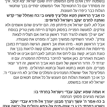
(נשפטה יחד) אולם סיום המשפט יהיה שעם ישראל יצא זכאי. איך
זה מסתדר עם כל החטאים? אולי המשפט יסתיים בכך שחטאי
הגלות כבר כיפרו על העוונות.
כז
אָבִיךָ הָרִאשׁוֹן חָטָא וּמְלִיצֶיךָ פָּשְׁעוּ בִי:
כח
וַאֲחַלֵּל שָׂרֵי קֹדֶשׁ
וְאֶתְּנָה לַחֵרֶם יַעֲקֹב וְיִשְׂרָאֵל לְגִדּוּפִים:
אבל לא, לעם ישראל אין פיתחון פה. הם יודעים שהם אשמים ולא
צודקים. למעשה הפנייה בפסוק הקודם הייתה מעין טריק בנוסח
"אם יש לך משהו להגיד תגיד ראשון ונראה אם תצליח לצאת
צודק". לאחר השתיקה ממשיך הקב"ה ומפרט את טענותיו.
אביך הראשון חטא - מיהו אותו אב ראשון. הגישה הנוצרית כמובן
מייחסת את החטא לאדם הראשון, אולם קשה לראות בכך את
כוונת הנביא. קשה גם ליחס את הכתוב לאברהם אבינו או לאחד
האבות האחרים. כאן אפשר להיזכר בתחילת ההפטרה. עם זו
יצרתי לי. הדור הראשון של העם הוא אביך הראשון, זה דור יוצאי
מצרים. והם חטאו בחטא העגל ובחטא המרגלים. מיהם
המליצים? אולי שושלת המנהיגים והמלכים שלרוב לא היו עובדי ה'.
כך או כך תוצאות הגלות הם העונש על כל אותם חטאים ועם
ישראל לא זוכה במשפט.
א
וְעַתָּה שְׁמַע יַעֲקֹב עַבְדִּי וְיִשְׂרָאֵל בָּחַרְתִּי בוֹ:
ועכשיו מגיעים פסוקי הנחמה
ב
כֹּה-אָמַר ה' עֹשֶׂךָ וְיֹצֶרְךָ מִבֶּטֶן יַעְזְרֶךָּ אַל-תִּירָא עַבְדִּי יַעֲקֹב
וִישֻׁרוּן בָּחַרְתִּי בוֹ:
ג
כִּי אֶצָּק-מַיִם עַל-צָמֵא וְנוֹזְלִים עַל-יַבָּשָׁה אֶצֹּק