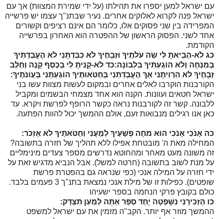
עם ישראל למען יספרו את תהילתו (על ידי שמירת המצוות) אך עם
ישראל פנה לקרוא לאלוקים אחרים. נעיר שבתנ"ך עצמו יש פרשייה
המפרידה בין שני פסוקים אלו, כלומר הם אינם רציפים וקשורים
אחד לשני. הפסוק הראשון של ההפטרה הוא האחרון בפרשייה
הקודמת.
כג
לֹא-הֵבֵיאתָ לִּי שֵׂה עֹלֹתֶיךָ וּזְבָחֶיךָ לֹא כִבַּדְתָּנִי לֹא הֶעֱבַדְתִּיךָ
בְּמִנְחָה וְלֹא הוֹגַעְתִּיךָ בִּלְבוֹנָה:
כד
לֹא-קָנִיתָ לִּי בַכֶּסֶף קָנֶה וְחֵלֶב
זְבָחֶיךָ לֹא הִרְוִיתָנִי אַךְ הֶעֱבַדְתַּנִי בְּחַטֹּאותֶיךָ הוֹגַעְתַּנִי בַּעֲוֹנֹתֶיךָ:
הקורבנות הוקרבו לאלים אחרים ובמקום לעשות מצוות עשו בני
ישראל חטאים ועוונות. הקנה הוא אחד מצמחי הבשמים ומקביל
ללבונה. קשר זה לקורבנות נראה כקשר הרופף לפרשת ויקרא. עד
כאן אנו רגילים מנבואות זעם, אולם ההמשך יכול להוות הפתעה.
כה
אָנֹכִי אָנֹכִי הוּא מֹחֶה פְשָׁעֶיךָ לְמַעֲנִי וְחַטֹּאתֶיךָ לֹא אֶזְכֹּר:
המחילה מאת ה' מובטחת אפילו ללא תהליך של חזרה בתשובה?
זה משונה מעט מאחר ומהחוטא נדרשים מספר צעדים מינימליים
על מנת לשוב בתשובה (חרטה למשל). אבל הנביא מדגיש זאת על
ידי חזרה על המילה אנכי (כפי שנראה גם בהפטרת פרשת
שופטים). כפילות זו של מילת אנכי נמצאת בתנ"ך 3 פעמים בלבד.
כולם בקובץ פרקי הנחמה בספר ישעיהו
כו
הַזְכִּירֵנִי נִשָּׁפְטָה יָחַד סַפֵּר אַתָּה לְמַעַן תִּצְדָּק:
ההמשך מוזר אף יותר. הקב"ה מזמין את עם ישראל למשפט