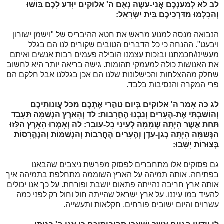
לב
לֹא לְמַעַנְכֶם אֲנִי-עֹשֶׂה נְאֻם ה' אלוקים יִוָּדַע לָכֶם בּוֹשׁוּ
וְהִכָּלְמוּ מִדַּרְכֵיכֶם בֵּית יִשְׂרָאֵל:
הנבואה מנסה למנוע מראש את חטא ההיבריס של "וישמן ישורון
ויבעט". ההנחה כי כל הדברים הטובים שקורים לנו הם בגלל
מעשינו/חכמתנו ובזכות עצמנו הובילה פעמים רבות אנשים ואיתם
את האנושות כולה למעמקי תהומות. גישה בריאה יותר היא לחשוב
שחלק מההצלחות והכישלונות שלנו הם אכן בגללנו אבל חלקם הם
פרי המקרה והנסיבות בלבד.
לג
כֹּה אָמַר ה' אלוקים בְּיוֹם טַהֲרִי אֶתְכֶם מִכֹּל עֲוֹנוֹתֵיכֶם
וְהוֹשַׁבְתִּי אֶת-הֶעָרִים וְנִבְנוּ הֶחֳרָבוֹת:
לד
וְהָאָרֶץ הַנְשַׁמָּה תֵּעָבֵד
תַּחַת אֲשֶׁר הָיְתָה שְׁמָמָה לְעֵינֵי כָּל-עוֹבֵר:
לה
וְאָמְרוּ הָאָרֶץ הַלֵּזוּ
הַנְּשַׁמָּה הָיְתָה כְּגַן-עֵדֶן וְהֶעָרִים הֶחֳרֵבוֹת וְהַנְשַׁמּוֹת וְהַנֶּהֱרָסוֹת
בְּצוּרוֹת יָשָׁבוּ:
גם פסוקים אלו מתחברים לפסוק מפרשת ניצבים שהבאנו
בפתיחה. אותה תמיהה על הארץ השוממה מתחלפת בתמיהה איך
אותה ארץ חריבה נהייתה פתאום יושבת ופורחת. על כך אנו יכולים
להעיד במו עיננו, על ארץ ישראל שהייתה חול וחול רק לפני כמה
עשרוים והיום ישובים פורחים, חקלאות ותעשייה.