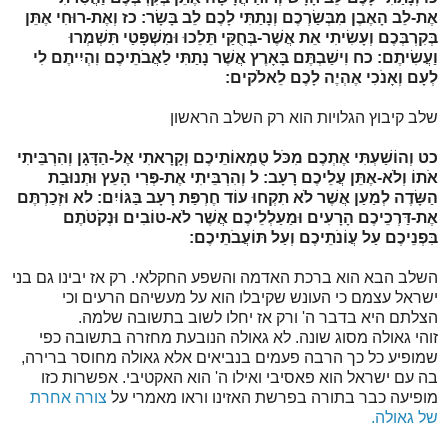
אֶת-לֵב הָאֶבֶן מִבְּשַׂרְכֶם וְנָתַתִּי לָכֶם לֵב בָּשָׂר:
כז
וְאֶת-רוּחִי אֶתֵּן
בְּקִרְבְּכֶם וְעָשִׂיתִי אֵת אֲשֶׁר-בְּחֻקַּי תֵּלֵכוּ וּמִשְׁפָּטַי תִּשְׁמְרוּ
וַעֲשִׂיתֶם:
כח
וִישַׁבְתֶּם בָּאָרֶץ אֲשֶׁר נָתַתִּי לַאֲבֹתֵיכֶם וִהְיִיתֶם לִי
לְעָם וְאָנֹכִי אֶהְיֶה לָכֶם לֵאלֹקים:
שלב קיבוץ הגלויות הוא רק השלב הראשון
כט
וְהוֹשַׁעְתִּי אֶתְכֶם מִכֹּל טֻמְאוֹתֵיכֶם וְקָרָאתִי אֶל-הַדָּגָן וְהִרְבֵּיתִי
אֹתוֹ וְלֹא-אֶתֵּן עֲלֵיכֶם רָעָב:
ל
וְהִרְבֵּיתִי אֶת-פְּרִי הָעֵץ וּתְנוּבַת
הַשָּׂדֶה לְמַעַן אֲשֶׁר לֹא תִקְחוּ עוֹד חֶרְפַּת רָעָב בַּגּוֹיִם:
לא
וּזְכַרְתֶּם
אֶת-דַּרְכֵיכֶם הָרָעִים וּמַעַלְלֵיכֶם אֲשֶׁר לֹא-טוֹבִים וּנְקֹטֹתֶם
בִּפְנֵיכֶם עַל עֲוֹנֹתֵיכֶם וְעַל תּוֹעֲבֹתֵיכֶם:
השלב הבא הוא ברכת האדמה והשפע החקלאי. רק אז יבינו גם בני
ישראל עצמם כי העונש שקיבלו הוא על מעשיהם הרעים וכי
הצלתם היא בדבר ה' ורק אז יחלו לשוב בתשובה שלמה.
זוהי גאולה מסוג שונה. לא גאולה הנובעת מחזרה בתשובה כפי
שמופיע כל כך הרבה פעמים בנביאים אלא גאולה מחוסר ברירה,
בה עם ישראל הוא פאסיבי ואילו ה' הוא האקטיבי. אפשרות כזו
מופיעה כבר בתורה בפרשת האזינו וראו מאמרי על
צורה אחרת
של גאולה.