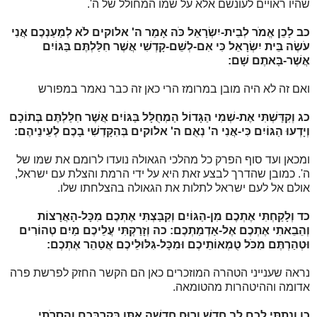
שהיו ראויים לעונשם אלא על שמו המחולל של ה'.
כב
לָכֵן אֱמֹר לְבֵית-יִשְׂרָאֵל כֹּה אָמַר ה' אלוקים לֹא לְמַעַנְכֶם אֲנִי
עֹשֶׂה בֵּית יִשְׂרָאֵל כִּי אִם-לְשֵׁם-קָדְשִׁי אֲשֶׁר חִלַּלְתֶּם בַּגּוֹיִם
אֲשֶׁר-בָּאתֶם שָׁם:
ואם זה לא היה מובן במרומז הרי כאן זה כבר נאמר במפורש
כג
וְקִדַּשְׁתִּי אֶת-שְׁמִי הַגָּדוֹל הַמְחֻלָּל בַּגּוֹיִם אֲשֶׁר חִלַּלְתֶּם בְּתוֹכָם
וְיָדְעוּ הַגּוֹיִם כִּי-אֲנִי ה' נְאֻם ה' אלוקים בְּהִקָּדְשִׁי בָכֶם לְעֵינֵיהֶם:
ומכאן ועד סוף הפרק כל מהלכי הגאולה נועדו לרומם את שמו של
ה'. כמובן שהדרך לבצע זאת היא על ידי הרמת והצלת עם ישראל,
אולם אל לעם ישראל לתלות את הגאולה בהצלחתו שלו.
כד
וְלָקַחְתִּי אֶתְכֶם מִן-הַגּוֹיִם וְקִבַּצְתִּי אֶתְכֶם מִכָּל-הָאֲרָצוֹת
וְהֵבֵאתִי אֶתְכֶם אֶל-אַדְמַתְכֶם:
כה
וְזָרַקְתִּי עֲלֵיכֶם מַיִם טְהוֹרִים
וּטְהַרְתֶּם מִכֹּל טֻמְאוֹתֵיכֶם וּמִכָּל-גִּלּוּלֵיכֶם אֲטַהֵר אֶתְכֶם:
נראה שענייני הטהרה המוזכרים כאן הם הקשר החזק לפרשת פרה
אדומה וההיטהרות מהטומאה.
כו
וְנָתַתִּי לָכֶם לֵב חָדָשׁ וְרוּחַ חֲדָשָׁה אֶתֵּן בְּקִרְבְּכֶם וַהֲסִרֹתִי