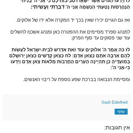
לו
וְיָדְעוּ הַגּוֹיִם אֲשֶׁר יִשָּׁאֲרוּ סְבִיבוֹתֵיכֶם כִּי אֲנִי ה' בָּנִיתִי
דִּבַּרְתִּי וְעָשִׂיתִי:
הַנֶּהֱרָסוֹת נָטַעְתִּי הַנְשַׁמָּה אֲנִי ה'
ואז גם הגויים יכירו שאין בכך יד המקרה אלא ידו של אלוקים.
למנהג ספרד מסיימים את ההפטרה כאן ומנהג אשכנז להשלים
עוד שני פסוקים עד סוף הפרק:
לז
כֹּה אָמַר ה' אלוקים עוֹד זֹאת אִדָּרֵשׁ לְבֵית-יִשְׂרָאֵל לַעֲשׂוֹת
לָהֶם אַרְבֶּה אֹתָם כַּצֹּאן אָדָם:
לח
כְּצֹאן קָדָשִׁים כְּצֹאן יְרוּשָׁלַם
בְּמוֹעֲדֶיהָ כֵּן תִּהְיֶינָה הֶעָרִים הֶחֳרֵבוֹת מְלֵאוֹת צֹאן אָדָם וְיָדְעוּ
כִּי-אֲנִי ה':
ומסיימת הנבואה בברכת שפע נוספת על ריבוי האנשים.
Gadi Eidelheit
שתף
אין תגובות: