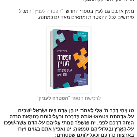
נזמין אתכם גם לעיין בספרי החדש
"
הפטרה לעניין
"
המכיל
פירושים לכל ההפטרות ומתאים מאד גם כמתנה.
לרכישת הספר "
הפטרה לעניין
"
טז
וַיְהִי דְבַר-ה' אֵלַי לֵאמֹר:
יז
בֶּן-אָדָם בֵּית יִשְׂרָאֵל יֹשְׁבִים
עַל-אַדְמָתָם וַיְטַמְּאוּ אוֹתָהּ בְּדַרְכָּם וּבַעֲלִילוֹתָם כְּטֻמְאַת הַנִּדָּה
הָיְתָה דַרְכָּם לְפָנָי:
יח
וָאֶשְׁפֹּךְ חֲמָתִי עֲלֵיהֶם עַל-הַדָּם אֲשֶׁר-שָׁפְכוּ
עַל-הָאָרֶץ וּבְגִלּוּלֵיהֶם טִמְּאוּהָ:
יט
וָאָפִיץ אֹתָם בַּגּוֹיִם וַיִּזָּרוּ
בָּאֲרָצוֹת כְּדַרְכָּם וְכַעֲלִילוֹתָם שְׁפַטְתִּים: