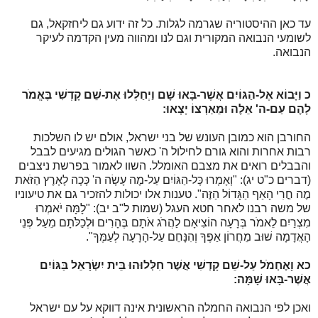
עד כאן ההיסטוריה שגרמה לגלות. כל זה ידוע גם ליחזקאל, גם
לשומעי הנבואה המקורית וגם לנו ומהווה מעין הקדמה לעיקר
הנבואה.
כ
וַיָּבוֹא אֶל-הַגּוֹיִם אֲשֶׁר-בָּאוּ שָׁם וַיְחַלְּלוּ אֶת-שֵׁם קָדְשִׁי בֶּאֱמֹר
לָהֶם עַם-ה' אֵלֶּה וּמֵאַרְצוֹ יָצָאוּ:
החורבן הוא כמובן העונש של בני ישראל, אולם יש לו השלכות
רבות אחרות והוא גורם לחילול ה' כאשר הגולים מגיעים לבבל
והבבלים רואים את מצבם האומלל. השוו לאמור בפרשת ניצבים
(דברים כ"ט יג): "וְאָמְרוּ כָּל-הַגּוֹיִם עַל-מֶה עָשָׂה ה' כָּכָה לָאָרֶץ הַזֹּאת
מֶה חֳרִי הָאַף הַגָּדוֹל הַזֶּה". טענות אלו יכולות להזכיר גם את טיעוניו
של משה רבנו לאחר חטא העגל (שמות ל"ב יב): "לָמָּה יֹאמְרוּ
מִצְרַיִם לֵאמֹר בְּרָעָה הוֹצִיאָם לַהֲרֹג אֹתָם בֶּהָרִים וּלְכַלֹּתָם מֵעַל פְּנֵי
הָאֲדָמָה שׁוּב מֵחֲרוֹן אַפֶּךָ וְהִנָּחֵם עַל-הָרָעָה לְעַמֶּךָ".
כא
וָאֶחְמֹל עַל-שֵׁם קָדְשִׁי אֲשֶׁר חִלְּלוּהוּ בֵּית יִשְׂרָאֵל בַּגּוֹיִם
אֲשֶׁר-בָּאוּ שָׁמָּה:
ואכן לפי הנבואה החמלה הראשונית אינה דווקא על עם ישראל