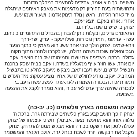
השניים, כך הוא אומר, עתידים להתעמת במהלך הדורות,
ותחושותיה בעת ההיריון רק מדגימות את מאבק האיתנים שיתגלה
מייד לאחר הלידה. ראשון נולד תינוק אדמוני ושעיר ושמו עשו.
אחריו, אוחז בעקבו, יוצא יעקב.
יצחק בן שישים שנה בלידתם.
התאומים גדלים, ובקלות ניתן להבחין בהבדלים התהומיים ביניהם.
עשו - ערמומי, חמדן וגס רוח, ואילו יעקב - עדין, ישר-דרך
וירא-שמים. יצחק הולך שבי אחר עשו. הוא מאמין כי בתוך הנער
הגס והאלים שוכנת נשמה גדולה, ויש לקרבו ולחנכו מתוך תקוה
גדולה. רבקה, מעדיפה את יושרו ותמימותו של בנה הצעיר יעקב.
יום אחד, עשו חוזר עייף ממעלליו בשדה, ויעקב בבית עוסק בהכנת
תבשיל עדשים. עשו רעב ותאב, מבקש מיעקב להלעיטו בתבשיל
המהביל. יעקב, מודע לחולשתו של אחיו, מציע עסקה: נזיד העדשים
תמורת זכות הבכורה השמורה לעת-עתה לעשו. עשו הרעב בז
לבכורה שהינה ערך ערטילאי עבורו, והוא ממהר לקבל את ההצעה
בשבועה.
קנאה ומשטמה בארץ פלשתים (כו, יב-כה)
יצחק הופך תושב קבע בארץ פלשתים שבירתה גרר. ברכת ה'
מלווה אותו והוא מתעשר מאוד. אבימלך חש כי עוצמתו של יצחק
עלולה לסכן את השקט בבירה והוא מבקש ממנו להתרחק. יצחק
מקבל את הבקשה ויורד לשבת בנחל גרר. אולם הקנאה והמשטמה