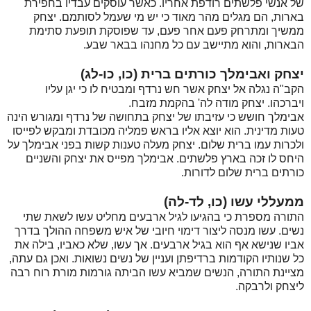
של אנשי פלשתים רודפת אחריו. כאשר עוסקים עבדיו בחפירת
בארות, הם מגלים מהר מאוד כי יש מי שעמל לסותמם. יצחק
ממשיך ומתרחק פעם אחר פעם, עד שפוסקת תופעת סתימת
הבארות, והוא מתיישב עם כל מחנהו בבאר שבע.
יצחק ואבימלך כורתים ברית (כו, כו-לג)
הקב"ה נגלה אל יצחק אשר חש נרדף ומבטיח לו כי יגן עליו
ויברכהו. יצחק מודה לה' בהקמת מזבח.
אבימלך חושש כי עזיבתו של יצחק בתחושה של נרדף ומגורש הינה
טעות מדינית. הוא יוצא אליו בראש פמליה מכובדת ומבקש לפייסו
ולכרות עמו ברית שלום. יצחק מעלה טענות קשות בפני אבימלך על
היחס לו זכה בארץ פלשתים. אבימלך מפייס את יצחק והשניים
כורתים ברית שלום לדורות.
ממעללי עשו (כו, לד-לה)
התורה מספרת כי בהגיעו לגיל ארבעים מחליט עשו לשאת שתי
נשים. עשו מנסה ליצור דימוי חיובי של איש משפחה ההולך בדרך
אביו שנישא אף הוא בגיל ארבעים. אך עשו, שלא כאביו, בילה את
כל שנותיו הקודמות ברדיפתן ועניין של נשים נשואות. ואכן גם עתה,
מציינת התורה, הנשים שמביא עשו הביתה גורמות מורת רוח רבה
ליצחק ולרבקה.