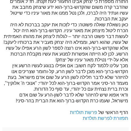
התורה מספרת כי יצחק אבינו התעוור לעת זקנתו. חז"ל אומרים
שהדבר קרה משום שהקדוש-ברוך-הוא ידע שיצחק מחבב את
עשיו ועתיד היה לברכו, ולכן נטל ממנו את מאור עיניו כדי שייטול
יעקב את הברכות.
כאן נשאלת שאלה פשוטה: כדי לזַכות את יעקב בברכות לא היה
הכרח ליטול מיצחק את מאור עיניו. הקדוש-ברוך-הוא היה יכול
לעשות דבר פשוט הרבה יותר – לגלות ליצחק את מהותו האמיתית
של עשיו, שהוא רשע, וממילא היה יצחק מעביר את ברכותיו ליעקב!
אלא שהקדוש-ברוך-הוא אינו רוצה לספר לשון הרע אפילו על עשיו
הרשע. לכן לא הייתה אפשרות למנוע את עשיו מקבלת הברכות
אלא על-ידי נטילת מאור עיניו של יצחק!
מכך עלינו ללמוד לקח חשוב: אם אפילו בנוגע לעשיו הרשע אין
הקדוש-ברוך-הוא מוכן לדבר לשון הרע, קל-וחומר שצריכים אנו
להיזהר שלא לדבר חלילה לשון הרע על שום אדם מישראל. בעת
מעמד הר-סיני אמר הקדוש-ברוך-הוא לכל יהודי: "אנוכי ה' אלוקיך",
וכרת ברית נצחית עם כל יהודי, עד סוף כל הדורות.
ודאי אפוא שיש להיזהר שלא לדבר לשון-הרע על שום אדם
מישראל, שעמו כרת הקדוש-ברוך-הוא את הברית בהר-סיני!
הדף הראשי של
פרשת תולדות
תפזורת לפרשת תולדות