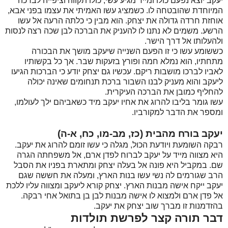
יעקב יוצא נפעם כולו ומייד מגיע עשי, כולו תקווה וציפייה לברכה
המיוחדת שהובטחה לו. כשמציג עשו האמיתי את עצמו בפני אבא,
אוחזת חרדה גדולה את יצחק. הוא מבין כי כלתה הרעה אל עשו
הרשע. משמים לא נתנו לו להעניק את הברכה לבן שכה רצה לנסות
ולהעלותו אל דרך הישר.
כששומע עשו כי זו הפעם השנייה שיעקב מושך את הבכורה
מתחתיו, הוא נמלא חמה ופורץ בזעקות שבר. אך כל בקשותיו
לאביו לברכו מושבות ריקם. עכשיו גם יצחק יודע כי הברכות הגיעו
ליעקב והוא מעניק לבנו השבור ברכת תנחומים שאינה יכולה
להחליף כמובן את הברכה העיקרית.
עשו גומר בליבו להרוג את אחיו יעקב מיד כשאביהם ילך לעולמו,
ומספר את הדבר למקורביו.
יעקב בורח מהבית (כז, מב-מו, כח, א-ה)
רבקה השומעת ויודעת הכול, מגלה כי עשו זומם להרוג את יעקב.
היא מצווה מייד על יעקב לברוח לפדן ארם, אל משפחתה הגרה
שם. במקביל היא פונה אל בעלה יצחק ומתארת בפניו את הסבל
הרב שגורמים לה נשי עשו בנות הארץ, ומעלה את חששה שגם
יעקב ייקח אישה מבנות הארץ. יצחק קורא ליעקב ומצווה עליו ללכת
אל פדן ארם ולמצוא לו אישה מבנות לבן בן בתואל אחי רבקה.
בהזדמנות זו מברך שוב יצחק את יעקב.
דבר תורה קצר לפרשת תולדות