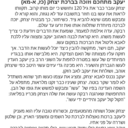
יעקב מתחכם וזוכה בברכת יצחק (כז, א-מא)
יצחק עובר כבר את גיל 120 וחושש כי יום מותו קרוב. תקוותו
לראות את עשו בנו חוזר בתשובה עוד לא נגוזה, והוא קורא לו
ומבקש ממנו שיצא להביא ציד. כשיחזור, כך מבטיח יצחק, יזכה
לברכה מיוחדת שתלווה אותו ואת זרעו עד עולם.
רבקה, עדה אילמת למעמד, שומעת את הדברים ויודעת כי צריך
לעשות משהו. היא קוראת לבנה האהוב יעקב ומצווה עליו ללכת
לאבא וליטול את הברכות במקום עשו.
יעקב, תם וישר, מתקשה להבין כיצד יוכל לעשות את הדבר. אך
חזקה עליו מצוותה של האם הצדקת. היא מלבישה אותו בבגדיו
המיוחדים של עשו במטרה לחפות על השוני הרב בין יעקב העדין
לעשו הגברתן והשעיר. היא מכינה גדי עיזים עשוי היטב כפי שיצחק
אוהב, ושולחת את יעקב לאב הזקן.
יעקב נכנס לאבא יצחק, ומציג את עצמו כעשו תוך שהוא משתדל
לא לומר שקר בוטה. יצחק שעיניו כבר זקנו מלראות, מתפלא על
השפה העדינה בפיו של "עשו" ומבקש למשש את גופו של הבן.
התחפושת שארגנה רבקה עושה את שלה ויצחק מכריז בפליאה:
"הקול קול יעקב והידיים ידי עשו".
יצחק אוכל ושותה מהמטעמים, וכשרוחו טובה עליו הוא מעניק
ליעקב ברכות נאצלות לברכת טל השמים ומשמני הארץ, וכן שלטון
ושררה על פני אחיו.