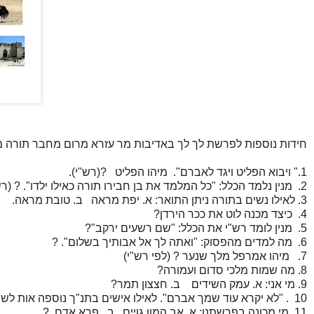
חידות נוספות לפרשת לך לך באדיבות מר עזרא מרום מחבר תורה 
1." ויבוא הפליט ויגד לאברם". מיהו הפליט ?(רש"י).
2. מנין נלמד הכלל: "כל המלמד את בן חבירו תורה כאילו ילדו". ? (רש"י).
3. לאילו נשים בתורה ניתן התואר: א. יפת מראה ב. טובת מראה.
4. כיצד מכנה לוט את ככר הירדן?
5. מנין לומד רש"י את הכלל: "שם רשעים ירקב"?
6. מה למדים מהפסוק: "ואתה לך אל אבותיך בשלום". ?
7. מיהו אמרפל מלך שנער ? (לפי רש"י)
8. מה שמות מלכי סדום ועמורה?
9. מי אני: א. עמק השידים ב. חצצון תמר?
10 . "לא יקרא עוד שמך אברם". לאילו אישים בתנ"ך נוספה אות לשמם ומה רמוז בכך ?
11. מי מכונה בפרשתנו: א. אב המון גויים ב. פרא אדם ?