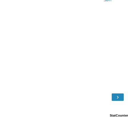
‹
StatCounter