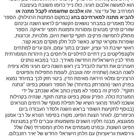
הוא למעשה אלבום חגיגי, כולו נייר כרומו משובח בעיצובה
המרהיב של עדי צור.
זהו אלבום שתשמחו לקבל מתנה או
להביא מתנה למארחיכם בחג
(במקום המתנות הרגילות). הספר
כולל מאמרים במבחר נושאים הקשורים לראש השנה ובינהם
שזורים פרקי מנהגים ומסורות ותמונות חפצי יודאיקה. הספר
מחולק לחמישה פרקים: תוקף קדושת היום, מלכויות, זכרונות,
שופרות ומקראי קודש, כאשר לכל חלק מוקדם מבוא קצר.
ראשי ישיבת הר עציון, יושבים בתוך עמם, והם ערים למתחים
ולקונפליקטים בין דתיים לחילוניים וליחסים בין היהדות המסורתית
מחד לבין הישראליות החדשה מאידך. כבר במבוא נותנים
העורכים את הדעת להבדל בין ראש השנה כיום חגיגי מלא ציפיה
לשנה הבאה (שתהיה יפה וטובה), לעומת התפילות והפיוטים
הרציניים ומלאי היראה מאימת הדין. ביטוי חזק לכך במיוחד נמצא
בפרק השני (והמרתק במיוחד) של הספר העוסק בפיוט "ונתנה
תוקף". לפרק זה בספר לא מצוין כותב אלא שנכתב על ידי
המערכת כולה. הפרק עוסק בפיוט ונתנה תוקף, שנהיה בקהילות
אשכנז לאחד מרגעי השיא של תפילת מוסף של הימים הנוראים
(בנוסף לתקיעות השופר בראש השנה ולסדר העבודה ביום
הכיפורים). לאחר הצגת הפיוט, מקורו בסיפור הנורא על רבי אמנון
ממגנצא, מבנה חלקיו השונים ומשמעותו עוברים לדון במנגינות
הפיוט השונות, ובפרט מעמתים את הלחן המסורתי (שלו שלל
גירסאות ווריאציות) עם הלחן הישראלי החדש של יאיר רוזנבלום.