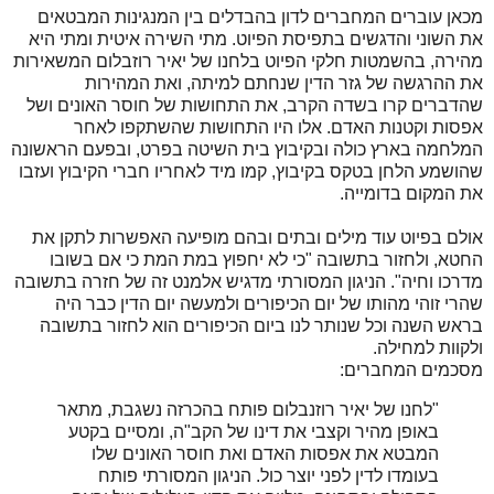
מכאן עוברים המחברים לדון בהבדלים בין המנגינות המבטאים
את השוני והדגשים בתפיסת הפיוט. מתי השירה איטית ומתי היא
מהירה, בהשמטות חלקי הפיוט בלחנו של יאיר רוזבלום המשאירות
את ההרגשה של גזר הדין שנחתם למיתה, ואת המהירות
שהדברים קרו בשדה הקרב, את התחושות של חוסר האונים ושל
אפסות וקטנות האדם. אלו היו התחושות שהשתקפו לאחר
המלחמה בארץ כולה ובקיבוץ בית השיטה בפרט, ובפעם הראשונה
שהושמע הלחן בטקס בקיבוץ, קמו מיד לאחריו חברי הקיבוץ ועזבו
את המקום בדומייה.
אולם בפיוט עוד מילים ובתים ובהם מופיעה האפשרות לתקן את
החטא, ולחזור בתשובה "כי לא יחפוץ במת המת כי אם בשובו
מדרכו וחיה". הניגון המסורתי מדגיש אלמנט זה של חזרה בתשובה
שהרי זוהי מהותו של יום הכיפורים ולמעשה יום הדין כבר היה
בראש השנה וכל שנותר לנו ביום הכיפורים הוא לחזור בתשובה
ולקוות למחילה.
מסכמים המחברים:
"לחנו של יאיר רוזנבלום פותח בהכרזה נשגבת, מתאר
באופן מהיר וקצבי את דינו של הקב"ה, ומסיים בקטע
המבטא את אפסות האדם ואת חוסר האונים שלו
בעומדו לדין לפני יוצר כול. הניגון המסורתי פותח