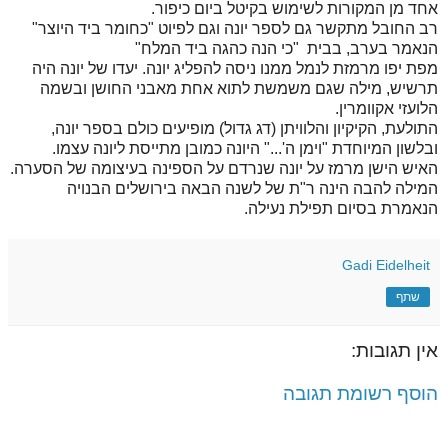
אחד מן המקורות לשימוש בקיטל ביום כיפור.
רב החובל מתקשר גם לספר יונה וגם לפיוט "כחומר ביד היוצר"
הנאמר בערב, בבית "כי הנה כהגה ביד המלח"
מפת יפו מרמזת לנמל ממנו ניסה להפליג יונה. יעדו של יונה היה
תרשיש, מילה שגם משמשת לתוא אחת מאבני החושן ובשמה
הלועזי אקוומרין.
התולעת, הקיקיון והלוויתן (דג גדול) מופיעים כולם בספר יונה,
ובלשון המיוחדת "וימן ה'..." היונה כמובן מתייסת ליונה עצמו.
האיש הישן מרמז על יונה שנרדם על הספינה בעיצומה של הסערה.
המילה להבה הינה ר"ת של לשנה הבאה בירושלים הבנויה
הנאמרת בסיום תפילת נעילה.
Gadi Eidelheit
שתף
אין תגובות:
הוסף רשומת תגובה