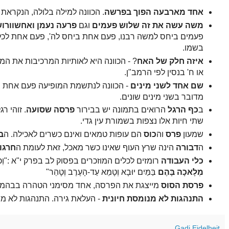
אחד מארבעה הפוך בפרשה
. הכוונה למילה בלולה, הנקראת
משה עשה את זה שלוש פעמים
וגם
פרעה נעמן ואחשוורו
פעמים ביחס למשה רבנו, פעם אחת ביחס לה', פעם אחת לכל
בשמו.
איזה חלק של האח
? - הכוונה היא לאותיות המרכיבות את המ
או ח' בנסין לפי הרמב"ן.
שם אחד לשני מינים
- הכוונה לנתשמת המופיעה פעם אחת 
מדובר בשני מינים שונים.
ב
כף הרגל
הרואים בתמונה יש בבירור
פרסה שסועה
. זוהי ר
שתי חיות אלו נצפות בשמורת עין גדי.
שמעון
פרס
וה
כוס
הם עופות טמאים ואינם כשרים לאכילה. ה
ב
ה
דבורה
הינה שרץ העוף שאינו כשר מאכל, זאת לעומת ה
חרגו
כלי העבודה
רומזים לכלים המוזכרים בפסוק לב בפרק י"א :"וְכֹל אֲשֶׁר-יִ
מְלָאכָה בָּהֶם
בַּמַּיִם יוּבָא וְטָמֵא עַד-הָעֶרֶב וְטָהֵר"
פרסת הסוס
מייצגת את הפרסה, אחד מסימני הטהרה בבהמות
התנהגות לא מנומסת חיונית
- העלאת גירה. התנהגות לא מנ
Gadi Eidelheit