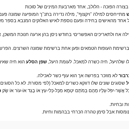
 בצורה הפוכה - הלולב, אחד מארבעת המינים של סוכות
ש
מתייחסים למילה "ויקצוף", מילה נדירה בתנ"ך המופיעה שמונה פעמ
 אחד מהאישים בחידה ופעם נוספת לאיש האלוקים המנבא בספר מלר
ילה אח ולתאריכים האפשריםי בחודש ניסן בהן ארעה חנוכת המשכן, א' 
ברשימת העופות הטמאים ופען אחת ברשימת שמונה השרצים. הפרשני
גלו שלהיעל, חיה כשרה למאכל. לעומת היעל,
שפן הסלע
הוא חיה שאינ
רבור
לא מוזכר בפרשה אך הוא עוף כשר לאכילה.
ל
שסוגים שונים שלו דווקא כשרים למאכל (לפי מסורת. לא כל הסוגים 
פֹּל-עָלָיו מֵהֶם בְּמֹתָם יִטְמָא מִכָּל-כְּלִי-עֵץ אוֹ בֶגֶד אוֹ-עוֹר אוֹ שָׂק
כ
 ובחיות.
ומסות אבל סימן טהרה הכרחי בבהמות וחיות.