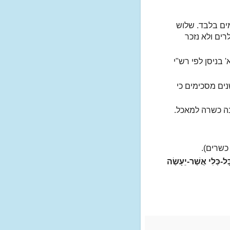
ים בלבד. שלוש
ים ולא נזכר
בניסן לפי רש"י
ם מסכימים כי
ה כשרה למאכל.
כשרים).
ָּל-כְּלִי אֲשֶׁר-יֵעָשֶׂה