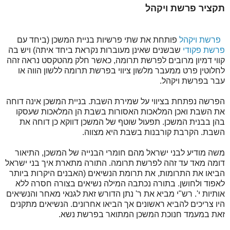
תקציר פרשת ויקהל
פרשת ויקהל
פותחת את שתי פרשיות בניית המשכן (ביחד עם
פרשת פקודי
שבשנים שאינן מעוברות נקראת ביחד איתה) ויש בה
קווי דמיון מרובים לפרשת תרומה, כאשר חלק מהטקסט נראה זהה
לחלוטין פרט ממעבר מלשון ציווי בפרשת תרומה ללשון הווה או
עבר בפרשת ויקהל.
הפרשה נפתחת בציווי על שמירת השבת. בניית המשכן אינה דוחה
את השבת ואכן המלאכות האסורות בשבת הן המלאכות שעסקו
בהן בבנית המשכן. תפעול שוטף של המשכן דווקא כן דוחה את
השבת. הקרבת קורבנות בשבת היא מצווה.
משה מודיע לבני ישראל מהם חומרי הבנייה של המשכן, התיאור
דומה מאד עד זהה לפרשת תרומה. התורה מתארת איך בני ישראל
הביאו את התרומות, את תרומת הנשיאים (האבנים היקרות ביותר
לאפוד ולחושן. בתורה נכתבה המילה נשיאים בצורה חסרה ללא
אותיות י'. רש"י מביא את ר' נתן הדורש זאת לגנאי מאחר והנשיאים
היו צריכים להביא ראשונים אך הביאו אחרונים. הנשיאים מתקנים
זאת במעמד חנוכת המשכן המתואר בפרשת נשא.