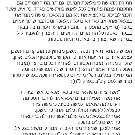
התורה מדגישה כי מלאכת המשכן, גם תרומת החומרים וגם
ההקמה עצמה פתוחים לכל. לאנשים ולנשים כאחד, כל איש ואשה
חכמי לב יכולים למצוא את מקומם במלאכה. משה ממנה את
בצלאל ואהליאב לאחראים על המלאכה ומסתבר שתוך יומיים
בלבד (מדייקים מהפסוק "...והם הביאו עליו עוד נדבה בבקר
בבקר" נאספו כל החומרים הדרושים והיה צריך להעביר קול
במחנה שאין צורך בהבאת תרומות נוספות.
הפרשה מתארת איך נבנה המשכן מבחוץ פנימה. קודם המשכן
עצמו, אחר כך היריעות אחר כך הקרשים ולבסוף הכלים, ארון,
שולחן, מנורה ומזבח הקטורת. ולאחריו הכלים בחצר (מזבח
העולה, הכיור ועמודי החצר). הסדר שונה מפרשת תרומה
המתחילה בכלים. רש"י מתייחס לנושא זה דווקא בפרשת פקודי
(פירושו לפסוק כ"ב בפרק ל"ח):
"אשר ציווה משה אין כתיב כאן, אלא כל אשר ציווה ה'
את משה, אפילו דברים שלא אמר לו רבו, הסכימה
דעתו למה שנאמר למשה בסיני, כי משה ציווה
לבצלאל לעשות תחלה כלים ואחר כך משכן.
אמר לו בצלאל: מנהג עולם לעשות תחלה בית ואחר
כך משים כלים בתוכו.
אמר לו: כך שמעתי מפי הקב"ה. אמר לו משה: בצל אל
היית, כי בוודאי כך ציווה לי הקב"ה, וכן עשה המשכן