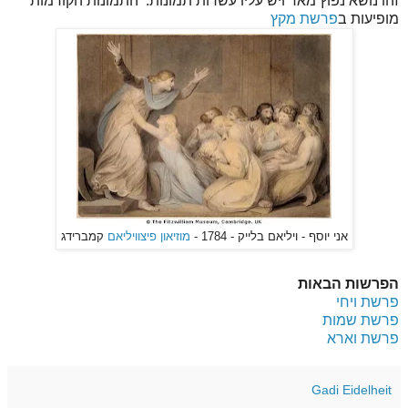
זהו נושא נפוץ מאד ויש עליו עשרות תמונות. התמונות הקודמות
מופיעות ב
פרשת מקץ
אני יוסף - ויליאם בלייק - 1784 -
מוזיאון פיצוויליאם
קמברידג
הפרשות הבאות
פרשת ויחי
פרשת שמות
פרשת וארא
Gadi Eidelheit