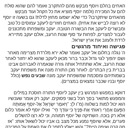
האחים בהלם ויוסף מבקש מהם להתקרב ואומר להם שהוא סולח
להם על המכירה (ולמה יוסף מוציא את כל הקהל ועוד מבקש
מהאחים שיתקרבו? כדי שלא ישמעו מחוץ לדלת! גם בשעה זו יוסף
לא רוצה לבייש את אחיו!). האחים חוזרים ליעקב עמוסים כל טוב
ומבשרים ליעקב את הבשורה הטובה. יעקב ומשפחתו מתכוננים
לעבור למצרים, לפחות עד סוף שנות הרעב, אולם יעקב מתיירא
לרדת ולעזוב את ארץ ישראל.
פגישה ואיחוד מרגשים
ה' נגלה בחלום אל יעקב ואומר שלא ירא מלרדת מצרימה מאחר
ושם יהפוך לגוי גדול וכבר ברור מכאן ליעקב שהוא לא יחזור לאחר
שנות הרעב, אלא שתתחיל אותה גזרה שנאמרה לאברהם אבינו
בברית בין הבתרים. לאחר מכן התורה מונה את משפחת יעקב
בשמותיהם ומסכמת שמשפחת יעקב מונה
שבעים נפש
(כולל
יוסף ובניו שכבר נמצאים במצרים).
דווקא במפגש המרגש בין יעקב ליוסף התורה חוסכת במילים
והמפגש מתואר בסך הכל בשני פסוקים. יעקב רק אומר שעכשיו
הוא יכול למות בשלווה (מ"ו ל): "וַיֹּאמֶר יִשְׂרָאֵל אֶל-יוֹסֵף אָמוּתָה
הַפָּעַם אַחֲרֵי רְאוֹתִי אֶת-פָּנֶיךָ כִּי עוֹדְךָ חָי" ואילו יוסף לא אומר כלום
אלא רק בוכה. השתיקה של יוסף תמוהה, וכי לא רצו להשלים
פערים, אלא שיוסף נמנע מכל מצב בו אביו יכול לשאול אותו: "אז
מה קרה ואיפה היית?" והוא ייאלץ לספר לו את האמת על המכירה.