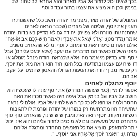
בכך שאינו יכול לחזור אל אביו מאחר והוא אחראי לביטחונו של
בנימין ולכן הוא מציע את עצמו בתור עבד ליוסף.
המונולוג של יהודה מוזר, מפני מה יהודה חשב כלל שרגשנות זו
תעניין את יוסף, שליטה של מצרים (שכבר הראה לאחים
שהתנהגותו מוזרה ולא צפויה). יהודה גם לא מדייק בעובדות. יהודה
אומר (מ"ד מט): "אֲדֹנִי שָׁאַל אֶת-עֲבָדָיו לֵאמֹר הֲיֵשׁ-לָכֶם אָב אוֹ-אָח",
אולם האחים סיפרו זאת מיוזמתם ליוסף. מילא שהאחים משנים
מפני השלום כאשר הם מדברים עם יעקב (שלא יכעס עליהם) אבל
יוסף יודע בדיוק מי אמר מה. אלא שכנראה יהודה מנהל מונולוג או
דו שיח עם עצמו ובתודעתו בכל הזמן הזה הוא רואה מולו את יוסף.
רק עכשיו מבין יהודה את הטעות הגדולה והאסון שהמיטו על יעקב
אביהם.
יוסף מתגלה לאחים
אפשר לדמיין (כפי שעושה המדרש) את יוסף עונה לו שעכשיו הוא
חושב על אביו ועל בנימין אבל איפה היה כאשר מכרו את האח
החסר ולמה אז הוא לא כל כך חשש לחייו של אביו, אולם לי נראה
שהשיחה הזו מתרחשת רק במוחו של יהודה וגורמת לו לתגובות
רגשיות חזקות. יוסף רואה זאת ומבין שיש שינוי, שהאחים סוף סוף
מתחרטים על מעשיהם וגם לא מוכנים לחזור עליהם והוא אינו יכול
יותר להתאפק, מוציא את כל האנשים מהחדר ומתגלה אליהם
(מ"ה ג): "וַיֹּאמֶר יוֹסֵף אֶל-אֶחָיו
אֲנִי יוֹסֵף
...".