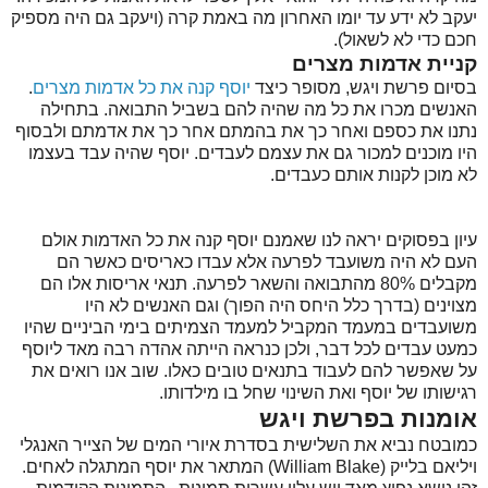
יעקב לא ידע עד יומו האחרון מה באמת קרה (ויעקב גם היה מספיק
חכם כדי לא לשאול).
קניית אדמות מצרים
בסיום פרשת ויגש, מסופר כיצד
יוסף קנה את כל אדמות מצרים
.
האנשים מכרו את כל מה שהיה להם בשביל התבואה. בתחילה
נתנו את כספם ואחר כך את בהמתם אחר כך את אדמתם ולבסוף
היו מוכנים למכור גם את עצמם לעבדים. יוסף שהיה עבד בעצמו
לא מוכן לקנות אותם כעבדים.
עיון בפסוקים יראה לנו שאמנם יוסף קנה את כל האדמות אולם
העם לא היה משועבד לפרעה אלא עבדו כאריסים כאשר הם
מקבלים 80% מהתבואה והשאר לפרעה. תנאי אריסות אלו הם
מצוינים (בדרך כלל היחס היה הפוך) וגם האנשים לא היו
משועבדים במעמד המקביל למעמד הצמיתים בימי הביניים שהיו
כמעט עבדים לכל דבר, ולכן כנראה הייתה אהדה רבה מאד ליוסף
על שאפשר להם לעבוד בתנאים טובים כאלו. שוב אנו רואים את
רגישותו של יוסף ואת השינוי שחל בו מילדותו.
אומנות בפרשת ויגש
כמובטח נביא את השלישית בסדרת איורי המים של הצייר האנגלי
ויליאם בלייק (William Blake) המתאר את יוסף המתגלה לאחים.