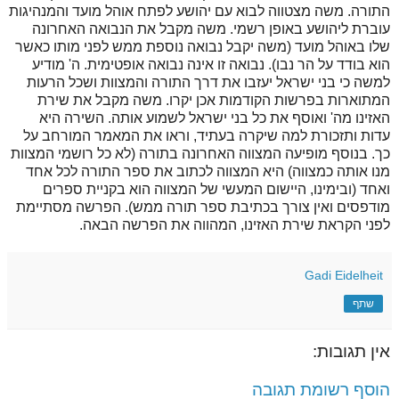
התורה. משה מצטווה לבוא עם יהושע לפתח אוהל מועד והמנהיגות
עוברת ליהושע באופן רשמי. משה מקבל את הנבואה האחרונה
שלו באוהל מועד (משה יקבל נבואה נוספת ממש לפני מותו כאשר
הוא בודד על הר נבו). נבואה זו אינה נבואה אופטימית. ה' מודיע
למשה כי בני ישראל יעזבו את דרך התורה והמצוות ושכל הרעות
המתוארות בפרשות הקודמות אכן יקרו. משה מקבל את שירת
האזינו מה' ואוסף את כל בני ישראל לשמוע אותה. השירה היא
עדות ותזכורת למה שיקרה בעתיד, וראו את המאמר המורחב על
כך. בנוסף מופיעה המצווה האחרונה בתורה (לא כל רושמי המצוות
מנו אותה כמצווה) היא המצווה לכתוב את ספר התורה לכל אחד
ואחד (ובימינו, היישום המעשי של המצווה הוא בקניית ספרים
מודפסים ואין צורך בכתיבת ספר תורה ממש). הפרשה מסתיימת
לפני הקראת שירת האזינו, המהווה את הפרשה הבאה.
Gadi Eidelheit
שתף
אין תגובות:
הוסף רשומת תגובה