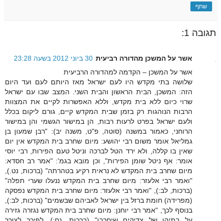
שתף
תגובה 1:
אשר על המשכן מהדורה רביעית
30 ביוני 2012 בשעה 23:28
אשר על המשכן – הקדמה למהדורה הרביעית
שלושה בתי מקדש היו לעם ישראל מאז היותם לעם ועד היום
הזה: המשכן, הבית הראשון והבית השני. המצב שבו עם ישראל
שרוי כיום ללא בית מקדש, וללא האפשרות לקיים את המצוות
הרבות הנוהגות רק בזמן שבית המקדש קיים, גורם ליקום בכלל
ולעם ישראל בפרט לרעות רבות, הן במישור הגשמי והן במישור
הרוחני, כאמור במשנה (סוטה, פ"ט, משנה יב): "רבן שמעון בן
גמליאל אומר משום רבי יהושע: מיום שחרב בית המקדש אין יום
שאין בו קללה, ולא ירד הטל לברכה וניטל טעם הפירות, רבי יוסי
אומר: אף ניטל שומן הפירות", וכן מובא בגמ': "אמר רב חסדא:
מיום שחרב בית המקדש לא נראית רקיע בטהרתה" (ברכות, נט.),
"ואמר רבי אלעזר: מיום שחרב בית המקדש ננעלו שערי תפלה"
(ברכות, לב:), "ואמר רבי אלעזר: מיום שחרב בית המקדש נפסקה
(מפרידה) חומת ברזל בין ישראל לאביהם שבשמים" (ברכות, לב:),
בנוסף לכך, "אמר רבי יוחנן: מיום שחרב בית המקדש נגזרה גזירה
על בתיהן של צדיקים שיחרבו" (ברכות, נח:). לפיכך לצורך