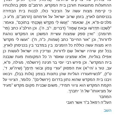
ההתעלות מתוצאות חורבן בית המקדש, הרמב"ם פסק בהלכותיו
כי קיימת מצות עשה על הציבור כולו, לבנות בית הבחירה
בכניסתם לארץ, בזמן שרוב ישראל על אדמתם (הרמב"ם, מ"ע כ,
מלכים-פ"א, א), שנאמר: "וְעָשׂוּ לִי מִקְדָּשׁ וְשָׁכַנְתִּי בְּתוֹכָם", ונאמר:
"לְשִׁכְנוֹ תִדְרְשׁוּ וּבָאתָ שָׁמָּה" (דברים, י"ב, ה'). וכן הרלב"ג כתב (פר'
תרומה): "ואין ספק שמצות עשיית המשכן או המקדש נוהגת
לדורות", וכן "אור החיים" כתב (שמות, כ"ה, ח'): "ועשו לי מקדש'
היא מצות עשה כוללת כל הזמנים: בין במדבר בין בכניסתן לארץ,
בכל זמן שיהיו ישראל שם לדורות, וצריכין היו ישראל לעשות כן
אפילו בגליות, אלא שמצינו שאסר ה' כל המקומות מעת שנבנה
בית המקדש". וכן פירש רבי יוסי בר חנינה (ירושלמי, מגילה, פ"א,
עב, טור ג /הי"א) את הפסוק "עוּרִי צָפוֹן וּבוֹאִי תֵימָן" (שיה"ש, ד',
ט"ז), "לכשיתעוררו הגליות שהן נתונות בצפון (גלות בבל), ויבואו
ויבנו בית המקדש שהוא נתון בדרום (ירושלים)". כלומר, הציווי על
הקמת המקדש הוא ציווי תמידי, משום שבנית מקום מקדש "מעיד
על מציאותו" של ה' יתברך.
המחבר
העל"ה רפאל ב"ר אשר חגבי
השב