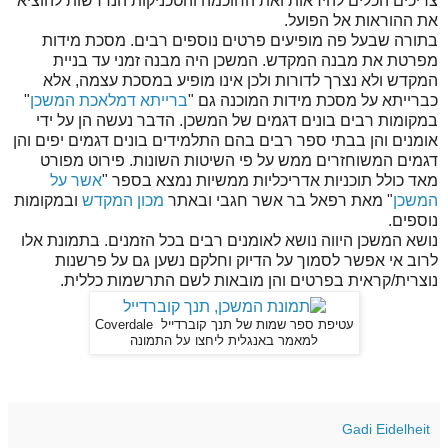
צריכים הכלים להיראות ואת החוכמה והטכניקות הנדרשות להוציא
את ההוראות אל הפועל.
בתורה שבעל פה מופיעים פרטים נוספים רבים. מסכת מידות
מפרטת את מבנה המקדש. המשכן היה מבנה זמני עד בניית
המקדש ולא נצרך לדורות ולכן אינו מופיע במסכת עצמה, אלא
כברייתא על מסכת מידות המוכנה גם "
ברייתא דמלאכת המשכן
"
במקומות רבים בונים דגמים של המשכן. הדבר נעשה הן על ידי
אומנים והן בבתי ספר רבים בהם התלמידים בונים דגמים יפים והן
דגמים המשוחזרים ממש על פי השיטות השונות. פירוט מפורט
מאד כולל תוכניות אדריכליות ממשיות נמצא בספר "
אשר על
המשכן
" מאת רפאל בר אשר חגבי ובאתר
מכון המקדש
ובמקומות
נוספים.
נושא המשכן היווה נושא לאומנים רבים בכל הזמנים. בתמונת אלו
לרוב אי אפשר לסמוך על הדיוק וחלקם נשען גם על פרשנות
נוצרית/קראית בפרטים והן מובאות לשם התרשמות כללית.
עטיפת ספר שמות של תנך קוברדייל Coverdale
למאמר באנגלית ליחצו על התמונה
Gadi Eidelheit