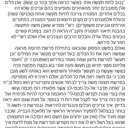
"נְבוּב לֻחֹת תַּעֲשֶׂה אֹתוֹ כַּאֲשֶׁר הֶרְאָה אֹתְךָ בָּהָר כֵּן יַעֲשׂוּ). אכן כלים
אלו מסובכים יותר מהאחרים ומופיעים בהם עניינים שלא היו
בכלים אחרים. המנורה צריכה להיות מקשה אחת (טכניקה קשה)
ובעלת אלמנטים רבים (קנים היוצאים מגוף המנורה, כפתורים
ופרחים וגביעים משוקדים). רש"י מפרש שאכן משה התקשה
בהבנת תיאור המנורה והקב"ה הראה לו דגם. במזבח קשיים
נובעים בגלל גודלו והכלים הרבים הנצרכים אליו אולם רש"י לא
חוזר על פירושו.
ואולם בפשט הפסוק שהבאנו בתחילת פרשת תרומה מראה
שמשה ראה את כל הכלים. בעל הטורים מקשר את המילים "וכן
תעשו" לפרשת גדעון שמה נאמר בפירוש (שופטים ז' יז) "וַיֹּאמֶר
אֲלֵיהֶם מִמֶּנִּי תִרְאוּ וְכֵן תַּעֲשׂוּ וְהִנֵּה אָנֹכִי בָא בִּקְצֵה הַמַּחֲנֶה וְהָיָה
כַּאֲשֶׁר-אֶעֱשֶׂה כֵּן תַּעֲשׂוּן" ומאחר והשימוש הוא באותה לשון מובן
מכך כי גם משה ראה את כל הכלים, אולם ראיה זו לא מספיקה.
בפרשת תצווה משה צריך לבחור אנשים והקריטריון הוא כפול (כ"ח
ג) "וְאַתָּה תְּדַבֵּר אֶל-כָּל-חַכְמֵי-לֵב אֲשֶׁר מִלֵּאתִיו רוּחַ חָכְמָה וְעָשׂוּ
אֶת-בִּגְדֵי אַהֲרֹן לְקַדְּשׁוֹ לְכַהֲנוֹ-לִי" החוכמה צריכה להיות פנימית ועל
אדם כזה צריך עוד לקבל את רוח ה' בנוסף, על מנת שגם הוא יראה
בדיוק איך צריכים הכלים והבגדים להיראות ובפרשת כי-תשא ה'
בוחר בבצלאל לתפקיד האחראי הראשי על מלאכת הבנייה, שכבר
שמו מעיד עליו (ואין אנו יודעים אם השם הוא הסיבה או התוצאה)
שהוא בצל האל ויש לו את רוח הקודש הנדרשת על מנת לדעת איך