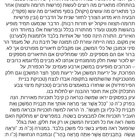
בהתחלה מתארים מה רוצים לעשות (פרשות תרומה ותצווה) אחר
כך מתארים מה עושים (ויקהל) בסוף מתארים מה עשו (פקודי).
הבעיה היא מדוע הצורך לחזור שנית על הדברים (ובין פרשיות
תרומה-תצווה וויקהל יש חזרות רבות). הדבר שכמעט תמיד מופיע
בהגשות פטנט ונעדר מהתורה בכלל ובפרשות אלו במיוחד הינו
האיורים. התורה הינה ספר של אותיות בלבד ולתמונות (לצערנו)
אין מקום. כמה הייתה עוזרת לנו תמונה של תיבת נח, של מעמד הר
סיני וכמובן של כלי המשכן. אנו מקבלים תיאורים מפורטים אך לא
ברור אם הם מספיקים. לפני שמחליטים אם התיאורים מספקים
יש לזכור שאת חלק מהמונחים אנחנו לא מבינים (לדוגמא כרובים
– הכרובים מופיעים במשכן ארבע פעמים: על הכפורת, על
הפרוכת, על יריעות המשכן ועל יריעות מסך חצר המשכן) וגם חלק
מהטכניקות שהשתמשו בתקופה אבדו לנצח (טכניקת בניית
הפירמידות) או שוחזרו במאמצים מרובים (טכניקת מיצוי צבע
התכלת) ולכן את חוסר ההבנה יש לתלות בנו.
עיון בפסוקים יראו שמשה כנראה כן קיבל תוכניות מאוירות. הנה
בפרק כ"ה ט: "כְּכֹל אֲשֶׁר אֲנִי מַרְאֶה אוֹתְךָ אֵת תַּבְנִית הַמִּשְׁכָּן וְאֵת
תַּבְנִית כָּל-כֵּלָיו וְכֵן תַּעֲשׂו". ה' הראה למשה תוכניות וכנראה משה
העביר תוכניות אלו למבצעים בשטח. במפרשים יש מחלוקת האם
משה ראה את כל תוכניות המשכן או רק את חלקן. זאת בגלל
שהפועל ראה מופיע בשני כלי משכן בלבד. במנורה (כ"ה מ: "וּרְאֵה
וַעֲשֵׂה בְּתַבְנִיתָם אֲשֶׁר-אַתָּה מָרְאֶה בָּהָר") ובמזבח הנחושת (כ"ו ח: